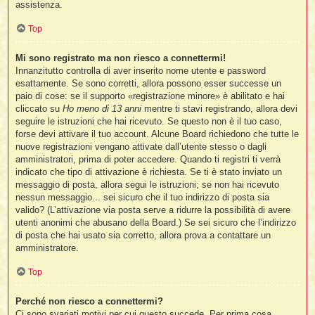
assistenza.
Top
t
l
Mi sono registrato ma non riesco a connettermi!
l
Innanzitutto controlla di aver inserito nome utente e password
esattamente. Se sono corretti, allora possono esser successe un
paio di cose: se il supporto «registrazione minore» è abilitato e hai
cliccato su
Ho meno di 13 anni
mentre ti stavi registrando, allora devi
seguire le istruzioni che hai ricevuto. Se questo non è il tuo caso,
forse devi attivare il tuo account. Alcune Board richiedono che tutte le
nuove registrazioni vengano attivate dall’utente stesso o dagli
amministratori, prima di poter accedere. Quando ti registri ti verrà
i
indicato che tipo di attivazione è richiesta. Se ti è stato inviato un
messaggio di posta, allora segui le istruzioni; se non hai ricevuto
i
nessun messaggio... sei sicuro che il tuo indirizzo di posta sia
valido? (L’attivazione via posta serve a ridurre la possibilità di avere
utenti anonimi che abusano della Board.) Se sei sicuro che l’indirizzo
di posta che hai usato sia corretto, allora prova a contattare un
amministratore.
i
Top
Perché non riesco a connettermi?
i
Ci sono svariati motivi per cui questo succede. Per prima cosa