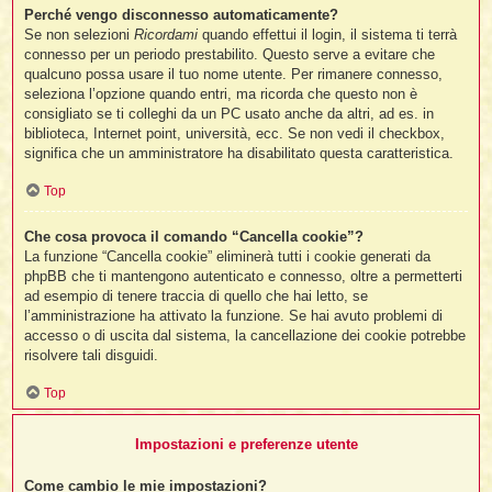
Perché vengo disconnesso automaticamente?
Se non selezioni
Ricordami
quando effettui il login, il sistema ti terrà
connesso per un periodo prestabilito. Questo serve a evitare che
l
qualcuno possa usare il tuo nome utente. Per rimanere connesso,
l
seleziona l’opzione quando entri, ma ricorda che questo non è
consigliato se ti colleghi da un PC usato anche da altri, ad es. in
biblioteca, Internet point, università, ecc. Se non vedi il checkbox,
i
significa che un amministratore ha disabilitato questa caratteristica.
t
,
Top
i
Che cosa provoca il comando “Cancella cookie”?
La funzione “Cancella cookie” eliminerà tutti i cookie generati da
phpBB che ti mantengono autenticato e connesso, oltre a permetterti
i
ad esempio di tenere traccia di quello che hai letto, se
i
l’amministrazione ha attivato la funzione. Se hai avuto problemi di
l
accesso o di uscita dal sistema, la cancellazione dei cookie potrebbe
risolvere tali disguidi.
Top
Impostazioni e preferenze utente
Come cambio le mie impostazioni?