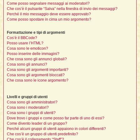
t
i
l
Come posso segnalare messaggi ai moderatori?
i
i
f
f
Che cos’è il pulsante “Salva” nella finestra di invio dei messaggi?
t
l
i
t
f
t
Perché il mio messaggio deve essere approvato?
t
l
l
i
i
Come posso spostare in cima un mio argomento?
i
t
i
i
t
I
i
i
Formattazione e tipi di argomenti
i
f
i
l
Cos’è il BBCode?
f
i
l
Posso usare l’HTML?
l
t
Cosa sono le emoticon?
t
Posso inserire delle immagini?
i
i
l
i
Che cosa sono gli annunci globali?
i
i
Cosa sono gli annunci?
i
f
t
I
i
Cosa sono gli argomenti importanti?
t
i
i
Cosa sono gli argomenti bloccati?
i
i
i
Che cosa sono le icone argomento?
t
i
i
i
i
Livelli e gruppi di utenti
l
i
l
t
l
Cosa sono gli amministratori?
Cosa sono i moderatori?
i
I
Cosa sono i gruppi di utenti?
t
Dove trovo i gruppi e come posso far parte di uno di essi?
t
Come divento leader di un gruppo?
'
Perché alcuni gruppi di utenti appaiono in colori differenti?
Che cos’è un gruppo di utenti predefinito?
i
t
Che cos’è il collegamento “Staff”?