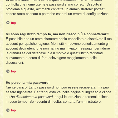
controlla che nome utente e password siano corretti. Di solito il
problema è questo, altrimenti contatta un amministratore: potresti
essere stato bannato o potrebbe esserci un errore di configurazione.
Top
i
Mi sono registrato tempo fa, ma non riesco più a connettermi?!
È possibile che un amministratore abbia cancellato o disattivato il tuo
account per qualche ragione. Molti siti rimuovono periodicamente gli
account degli utenti che non hanno mai inviato messaggi, per ridurre
l
la grandezza del database. Se il motivo è quest’ultimo registrati
l
nuovamente e cerca di farti coinvolgere maggiormente nelle
discussioni.
i
Top
i
l
Ho perso la mia password!
t
Niente panico! La tua password non può essere recuperata, ma può
essere rigenerata. Per far questo vai nella pagina di ingresso e clicca
I
su
Ho dimenticato la password
, segui le istruzioni e tornerai in linea
l
in poco tempo. Se riscontri difficoltà, contatta l’amministratore.
i
Top