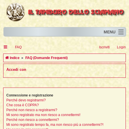
MENU
Home
I
FAQ
Iscriviti
Login
Eventi
I
I
l
l
C
Indice
FAQ (Domande Frequenti)
l
Articoli
i
I
i
I
e
Accedi con
Risorse
i
I
t
i
r
i
i
i
I
i
i
i
i
Animali
i
i
I
t
c
FAQ (Domande Frequenti)
i
i
i
I
i
i
i
l
i
l
l
i
a
Forum
i
t
i
i
i
Connessione e registrazione
i
i
i
Blog
i
t
Perché devo registrarmi?
t
i
i
i
i
i
Che cosa è COPPA?
i
i
i
i
i
t
Perché non riesco a registrarmi?
i
Mi sono registrato ma non riesco a connettermi!
i
l
i
Perché non riesco a connettermi?
i
i
i
l
Mi sono registrato tempo fa, ma non riesco più a connettermi?!
i
i
l
i