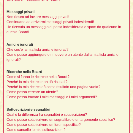
i
i
i
Messaggi privati
t
i
Non riesco ad inviare messaggi privati!
Continuano ad arrivarmi messaggi privati indesiderati!
Ho ricevuto un messaggio di posta indesiderata o spam da qualcuno in
questa Board!
t
I
t
Amici e ignorati
t
Che cos’è la mia lista amici e ignorati?
i
Come posso aggiungere o rimuovere un utente dalla mia lista amici o
ignorati?
l
Ricerche nella Board
l
t
Come si fanno le ricerche nella Board?
Perché la mia ricerca non dà risultati?
I
Perché la mia ricerca dà come risultato una pagina vuota?
i
i
Come posso cercare un utente?
t
Come posso trovare i miei messaggi e i miei argomenti?
,
Sottoscrizioni e segnalibri
i
Qual è la differenza fra segnalibri e sottoscrizioni?
i
Come posso sottoscrivere un segnalibro o un argomento specifico?
Come posso sottoscrivere un forum specifico?
i
i
Come cancello le mie sottoscrizioni?