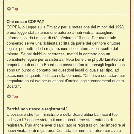
t
Top
Che cosa è COPPA?
i
COPPA, o Legge sulla Privacy per la protezione dei minori del 1998,
è una legge statunitense che autorizza i siti web a raccogliere
l
informazioni da i minori di età inferiore a 13 anni. Per avere tale
consenso serve una richiesta scritta da parte del genitore o tutore
legale, permettendo la registrazione delle informazioni scritte dal
i
minore. Se hai dubbi o incertezze, mettiti in contatto con un
consulente legale per assistenza. Nota bene che phpBB Limited e il
proprietario di questa Board non possono fornire consigli legali e non
I
l
sono un punto di contatto per questioni legali di qualsiasi tipo, ad
eccezione di quanto indicato nella domanda “Chi devo contattare per
segnalare abusi e/o per questioni d’ordine legale concernenti questa
Board?”.
i
Top
Perché non riesco a registrarmi?
È possibile che l’amministratore della Board abbia bannato il tuo
l
indirizzo IP oppure vietato il nome utente che stai tentando di
l
registrare. Può anche aver disabilitato le registrazioni per impedire ai
nuovi visitatori di registrarsi. Contatta un amministratore per avere