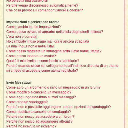
Ho perso la mia password!
i
l
Perché vengo disconnesso automaticamente?
'
i
I
i
i
Che cosa provoca il comando “Cancella cookie”?
i
i
i
i
f
i
i
i
i
Impostazioni e preferenze utente
t
I
Come cambio le mie impostazioni?
l
I
i
Come posso evitare di apparire nella lista degli utenti in linea?
l
i
i
t
L’ora non è corretta!
l
t
I
i
I
Ho cambiato il fuso orario ma l’ora è ancora sbagliata
'
I
l
La mia lingua non è nella lista!
t
l
t
f
Come posso mostrare un’immagine sotto il mio nome utente?
i
i
t
I
Come posso inserire un avatar?
t
l
t
Qual è il mio livello e come faccio a cambiarlo?
t
i
i
i
i
Perché quando clicco sul collegamento all’indirizzo di posta di un utente
i
mi chiede di accedere come utente registrato?
l
i
l
l
i
I
Invio Messaggi
'
i
t
I
Come apro un argomento o invio un messaggio in un forum?
i
Come modifico o cancello un messaggio?
i
t
t
l
Come aggiungo una firma ai miei messaggi?
i
i
I
i
l
i
i
Come creo un sondaggio?
t
i
I
t
t
t
Perché non è possibile aggiungere ulteriori opzioni del sondaggio?
i
i
i
l
Come modifico o cancello un sondaggio?
t
i
i
Perché non riesco ad accedere a un forum?
l
l
i
i
Perché non riesco ad aggiungere allegati?
f
i
i
i
Perché ho ricevuto un richiamo?
f