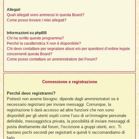
Allegati
Quali allegati sono ammessi in questa Board?
i
Come posso trovare i miei allegati?
,
Informazioni su phpBB
Chi ha scritto questo programma?
i
Perché la caratteristica X non è disponibile?
i
Chi devo contattare per segnalare abusi e/o per questioni d’ordine legale
concernenti questa Board?
Come posso contattare un amministratore del Forum?
i
t
Connessione e registrazione
i
Perché devo registrarmi?
i
Potresti non averne bisogno: dipende dagli amministratori se è
i
necessario registrarsi per inviare messaggi. Comunque, la
registrazione ti darà accesso ad altre funzioni che non sono
disponibili per gli utenti ospiti come l’uso di un’immagine personale
definibile, messaggistica privata, la possibilità di inviare messaggi di
posta direttamente dal forum, l’iscrizione a gruppi utenti, ecc. Ti
i
i
bastano pochi secondi per registrarti e quindi ti raccomandiamo di
farlo.