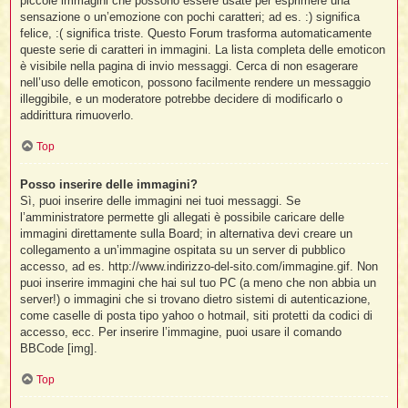
piccole immagini che possono essere usate per esprimere una
sensazione o un’emozione con pochi caratteri; ad es. :) significa
felice, :( significa triste. Questo Forum trasforma automaticamente
queste serie di caratteri in immagini. La lista completa delle emoticon
è visibile nella pagina di invio messaggi. Cerca di non esagerare
nell’uso delle emoticon, possono facilmente rendere un messaggio
illeggibile, e un moderatore potrebbe decidere di modificarlo o
addirittura rimuoverlo.
Top
Posso inserire delle immagini?
Sì, puoi inserire delle immagini nei tuoi messaggi. Se
l’amministratore permette gli allegati è possibile caricare delle
immagini direttamente sulla Board; in alternativa devi creare un
collegamento a un’immagine ospitata su un server di pubblico
accesso, ad es. http://www.indirizzo-del-sito.com/immagine.gif. Non
puoi inserire immagini che hai sul tuo PC (a meno che non abbia un
server!) o immagini che si trovano dietro sistemi di autenticazione,
come caselle di posta tipo yahoo o hotmail, siti protetti da codici di
accesso, ecc. Per inserire l’immagine, puoi usare il comando
BBCode [img].
Top