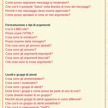
t
i
l
Come posso segnalare messaggi ai moderatori?
i
i
f
f
Che cos’è il pulsante “Salva” nella finestra di invio dei messaggi?
t
l
i
t
f
t
Perché il mio messaggio deve essere approvato?
t
l
l
i
i
Come posso spostare in cima un mio argomento?
i
t
i
i
t
I
i
i
Formattazione e tipi di argomenti
i
f
i
l
Cos’è il BBCode?
f
i
l
Posso usare l’HTML?
l
t
Cosa sono le emoticon?
t
Posso inserire delle immagini?
i
i
l
i
Che cosa sono gli annunci globali?
i
i
Cosa sono gli annunci?
i
f
t
I
i
Cosa sono gli argomenti importanti?
t
i
i
Cosa sono gli argomenti bloccati?
i
i
i
Che cosa sono le icone argomento?
t
i
i
i
i
Livelli e gruppi di utenti
l
i
l
t
l
Cosa sono gli amministratori?
Cosa sono i moderatori?
i
I
Cosa sono i gruppi di utenti?
t
Dove trovo i gruppi e come posso far parte di uno di essi?
t
Come divento leader di un gruppo?
'
Perché alcuni gruppi di utenti appaiono in colori differenti?
Che cos’è un gruppo di utenti predefinito?
i
t
Che cos’è il collegamento “Staff”?