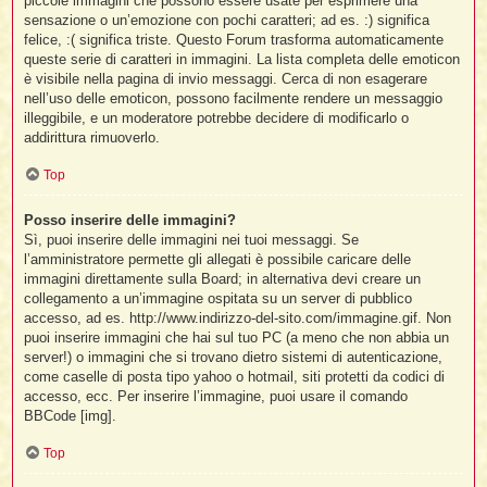
piccole immagini che possono essere usate per esprimere una
sensazione o un’emozione con pochi caratteri; ad es. :) significa
felice, :( significa triste. Questo Forum trasforma automaticamente
queste serie di caratteri in immagini. La lista completa delle emoticon
è visibile nella pagina di invio messaggi. Cerca di non esagerare
nell’uso delle emoticon, possono facilmente rendere un messaggio
illeggibile, e un moderatore potrebbe decidere di modificarlo o
addirittura rimuoverlo.
Top
Posso inserire delle immagini?
Sì, puoi inserire delle immagini nei tuoi messaggi. Se
l’amministratore permette gli allegati è possibile caricare delle
immagini direttamente sulla Board; in alternativa devi creare un
collegamento a un’immagine ospitata su un server di pubblico
accesso, ad es. http://www.indirizzo-del-sito.com/immagine.gif. Non
puoi inserire immagini che hai sul tuo PC (a meno che non abbia un
server!) o immagini che si trovano dietro sistemi di autenticazione,
come caselle di posta tipo yahoo o hotmail, siti protetti da codici di
accesso, ecc. Per inserire l’immagine, puoi usare il comando
BBCode [img].
Top