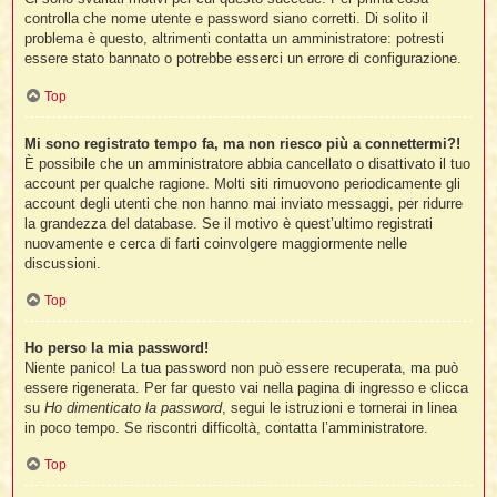
controlla che nome utente e password siano corretti. Di solito il
problema è questo, altrimenti contatta un amministratore: potresti
essere stato bannato o potrebbe esserci un errore di configurazione.
Top
i
Mi sono registrato tempo fa, ma non riesco più a connettermi?!
È possibile che un amministratore abbia cancellato o disattivato il tuo
account per qualche ragione. Molti siti rimuovono periodicamente gli
account degli utenti che non hanno mai inviato messaggi, per ridurre
l
la grandezza del database. Se il motivo è quest’ultimo registrati
l
nuovamente e cerca di farti coinvolgere maggiormente nelle
discussioni.
i
Top
i
l
Ho perso la mia password!
t
Niente panico! La tua password non può essere recuperata, ma può
essere rigenerata. Per far questo vai nella pagina di ingresso e clicca
I
su
Ho dimenticato la password
, segui le istruzioni e tornerai in linea
l
in poco tempo. Se riscontri difficoltà, contatta l’amministratore.
i
Top