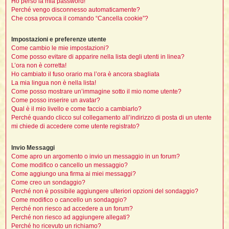
Ho perso la mia password!
i
l
Perché vengo disconnesso automaticamente?
'
i
I
i
i
Che cosa provoca il comando “Cancella cookie”?
i
i
i
i
f
i
i
i
i
Impostazioni e preferenze utente
t
I
Come cambio le mie impostazioni?
l
I
i
Come posso evitare di apparire nella lista degli utenti in linea?
l
i
i
t
L’ora non è corretta!
l
t
I
i
I
Ho cambiato il fuso orario ma l’ora è ancora sbagliata
'
I
l
La mia lingua non è nella lista!
t
l
t
f
Come posso mostrare un’immagine sotto il mio nome utente?
i
i
t
I
Come posso inserire un avatar?
t
l
t
Qual è il mio livello e come faccio a cambiarlo?
t
i
i
i
i
Perché quando clicco sul collegamento all’indirizzo di posta di un utente
i
mi chiede di accedere come utente registrato?
l
i
l
l
i
I
Invio Messaggi
'
i
t
I
Come apro un argomento o invio un messaggio in un forum?
i
Come modifico o cancello un messaggio?
i
t
t
l
Come aggiungo una firma ai miei messaggi?
i
i
I
i
l
i
i
Come creo un sondaggio?
t
i
I
t
t
t
Perché non è possibile aggiungere ulteriori opzioni del sondaggio?
i
i
i
l
Come modifico o cancello un sondaggio?
t
i
i
Perché non riesco ad accedere a un forum?
l
l
i
i
Perché non riesco ad aggiungere allegati?
f
i
i
i
Perché ho ricevuto un richiamo?
f