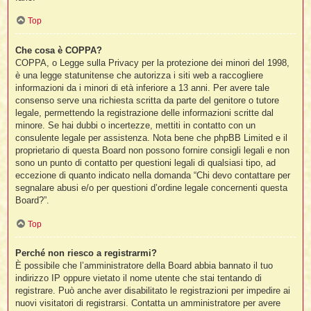
t
Top
Che cosa è COPPA?
i
COPPA, o Legge sulla Privacy per la protezione dei minori del 1998,
è una legge statunitense che autorizza i siti web a raccogliere
l
informazioni da i minori di età inferiore a 13 anni. Per avere tale
consenso serve una richiesta scritta da parte del genitore o tutore
legale, permettendo la registrazione delle informazioni scritte dal
i
minore. Se hai dubbi o incertezze, mettiti in contatto con un
consulente legale per assistenza. Nota bene che phpBB Limited e il
proprietario di questa Board non possono fornire consigli legali e non
I
l
sono un punto di contatto per questioni legali di qualsiasi tipo, ad
eccezione di quanto indicato nella domanda “Chi devo contattare per
segnalare abusi e/o per questioni d’ordine legale concernenti questa
Board?”.
i
Top
Perché non riesco a registrarmi?
È possibile che l’amministratore della Board abbia bannato il tuo
l
indirizzo IP oppure vietato il nome utente che stai tentando di
l
registrare. Può anche aver disabilitato le registrazioni per impedire ai
nuovi visitatori di registrarsi. Contatta un amministratore per avere