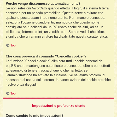
Perché vengo disconnesso automaticamente?
Se non selezioni
Ricordami
quando effettui il login, il sistema ti terrà
connesso per un periodo prestabilito. Questo serve a evitare che
l
qualcuno possa usare il tuo nome utente. Per rimanere connesso,
l
seleziona l’opzione quando entri, ma ricorda che questo non è
consigliato se ti colleghi da un PC usato anche da altri, ad es. in
biblioteca, Internet point, università, ecc. Se non vedi il checkbox,
i
significa che un amministratore ha disabilitato questa caratteristica.
t
,
Top
i
Che cosa provoca il comando “Cancella cookie”?
La funzione “Cancella cookie” eliminerà tutti i cookie generati da
phpBB che ti mantengono autenticato e connesso, oltre a permetterti
i
ad esempio di tenere traccia di quello che hai letto, se
i
l’amministrazione ha attivato la funzione. Se hai avuto problemi di
l
accesso o di uscita dal sistema, la cancellazione dei cookie potrebbe
risolvere tali disguidi.
Top
Impostazioni e preferenze utente
Come cambio le mie impostazioni?