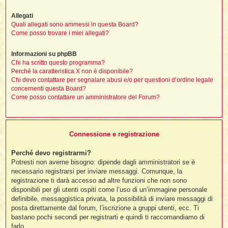
Allegati
Quali allegati sono ammessi in questa Board?
i
Come posso trovare i miei allegati?
,
Informazioni su phpBB
Chi ha scritto questo programma?
i
Perché la caratteristica X non è disponibile?
i
Chi devo contattare per segnalare abusi e/o per questioni d’ordine legale
concernenti questa Board?
Come posso contattare un amministratore del Forum?
i
t
Connessione e registrazione
i
Perché devo registrarmi?
i
Potresti non averne bisogno: dipende dagli amministratori se è
i
necessario registrarsi per inviare messaggi. Comunque, la
registrazione ti darà accesso ad altre funzioni che non sono
disponibili per gli utenti ospiti come l’uso di un’immagine personale
definibile, messaggistica privata, la possibilità di inviare messaggi di
posta direttamente dal forum, l’iscrizione a gruppi utenti, ecc. Ti
i
i
bastano pochi secondi per registrarti e quindi ti raccomandiamo di
farlo.