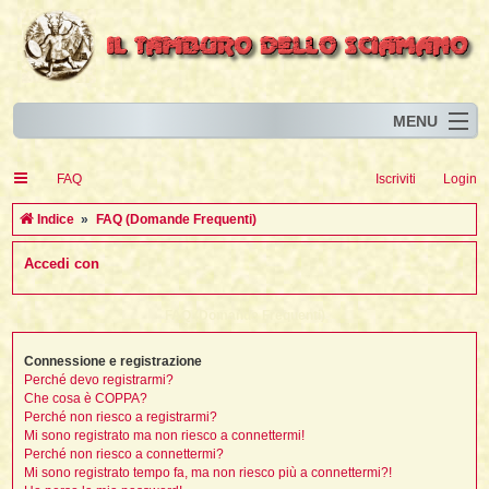
MENU
Home
I
FAQ
Iscriviti
Login
Eventi
I
I
l
l
C
Indice
FAQ (Domande Frequenti)
l
Articoli
i
I
i
I
e
Accedi con
Risorse
i
I
t
i
r
i
i
i
I
i
i
i
i
Animali
i
i
I
t
c
FAQ (Domande Frequenti)
i
i
i
I
i
i
i
l
i
l
l
i
a
Forum
i
t
i
i
i
Connessione e registrazione
i
i
i
Blog
i
t
Perché devo registrarmi?
t
i
i
i
i
i
Che cosa è COPPA?
i
i
i
i
i
t
Perché non riesco a registrarmi?
i
Mi sono registrato ma non riesco a connettermi!
i
l
i
Perché non riesco a connettermi?
i
i
i
l
Mi sono registrato tempo fa, ma non riesco più a connettermi?!
i
i
l
i