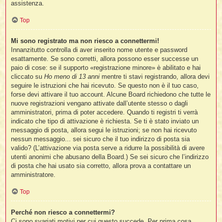
assistenza.
Top
t
l
Mi sono registrato ma non riesco a connettermi!
l
Innanzitutto controlla di aver inserito nome utente e password
esattamente. Se sono corretti, allora possono esser successe un
paio di cose: se il supporto «registrazione minore» è abilitato e hai
cliccato su
Ho meno di 13 anni
mentre ti stavi registrando, allora devi
seguire le istruzioni che hai ricevuto. Se questo non è il tuo caso,
forse devi attivare il tuo account. Alcune Board richiedono che tutte le
nuove registrazioni vengano attivate dall’utente stesso o dagli
amministratori, prima di poter accedere. Quando ti registri ti verrà
i
indicato che tipo di attivazione è richiesta. Se ti è stato inviato un
messaggio di posta, allora segui le istruzioni; se non hai ricevuto
i
nessun messaggio... sei sicuro che il tuo indirizzo di posta sia
valido? (L’attivazione via posta serve a ridurre la possibilità di avere
utenti anonimi che abusano della Board.) Se sei sicuro che l’indirizzo
di posta che hai usato sia corretto, allora prova a contattare un
amministratore.
i
Top
Perché non riesco a connettermi?
i
Ci sono svariati motivi per cui questo succede. Per prima cosa