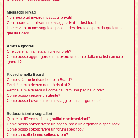
i
i
i
Messaggi privati
t
i
Non riesco ad inviare messaggi privati!
Continuano ad arrivarmi messaggi privati indesiderati!
Ho ricevuto un messaggio di posta indesiderata o spam da qualcuno in
questa Board!
t
I
t
Amici e ignorati
t
Che cos’è la mia lista amici e ignorati?
i
Come posso aggiungere o rimuovere un utente dalla mia lista amici o
ignorati?
l
Ricerche nella Board
l
t
Come si fanno le ricerche nella Board?
Perché la mia ricerca non dà risultati?
I
Perché la mia ricerca dà come risultato una pagina vuota?
i
i
Come posso cercare un utente?
t
Come posso trovare i miei messaggi e i miei argomenti?
,
Sottoscrizioni e segnalibri
i
Qual è la differenza fra segnalibri e sottoscrizioni?
i
Come posso sottoscrivere un segnalibro o un argomento specifico?
Come posso sottoscrivere un forum specifico?
i
i
Come cancello le mie sottoscrizioni?