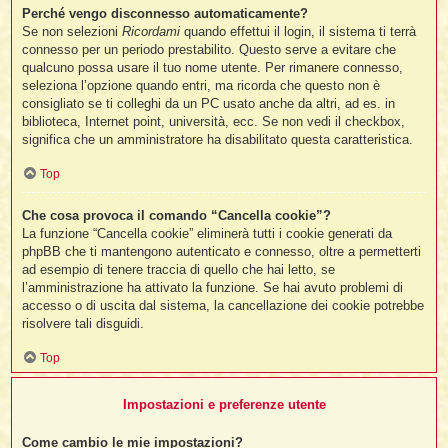
Perché vengo disconnesso automaticamente?
Se non selezioni
Ricordami
quando effettui il login, il sistema ti terrà
connesso per un periodo prestabilito. Questo serve a evitare che
l
qualcuno possa usare il tuo nome utente. Per rimanere connesso,
l
seleziona l’opzione quando entri, ma ricorda che questo non è
consigliato se ti colleghi da un PC usato anche da altri, ad es. in
biblioteca, Internet point, università, ecc. Se non vedi il checkbox,
i
significa che un amministratore ha disabilitato questa caratteristica.
t
,
Top
i
Che cosa provoca il comando “Cancella cookie”?
La funzione “Cancella cookie” eliminerà tutti i cookie generati da
phpBB che ti mantengono autenticato e connesso, oltre a permetterti
i
ad esempio di tenere traccia di quello che hai letto, se
i
l’amministrazione ha attivato la funzione. Se hai avuto problemi di
l
accesso o di uscita dal sistema, la cancellazione dei cookie potrebbe
risolvere tali disguidi.
Top
Impostazioni e preferenze utente
Come cambio le mie impostazioni?