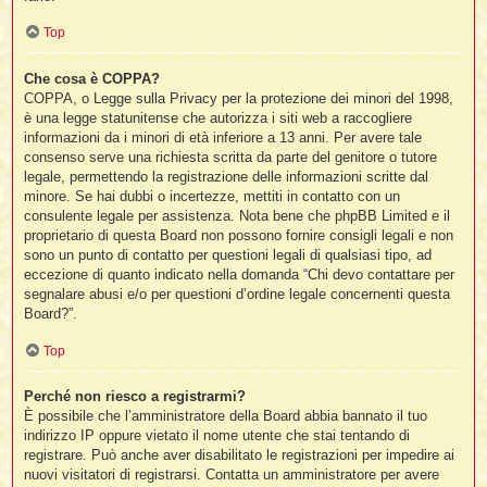
t
Top
Che cosa è COPPA?
i
COPPA, o Legge sulla Privacy per la protezione dei minori del 1998,
è una legge statunitense che autorizza i siti web a raccogliere
l
informazioni da i minori di età inferiore a 13 anni. Per avere tale
consenso serve una richiesta scritta da parte del genitore o tutore
legale, permettendo la registrazione delle informazioni scritte dal
i
minore. Se hai dubbi o incertezze, mettiti in contatto con un
consulente legale per assistenza. Nota bene che phpBB Limited e il
proprietario di questa Board non possono fornire consigli legali e non
I
l
sono un punto di contatto per questioni legali di qualsiasi tipo, ad
eccezione di quanto indicato nella domanda “Chi devo contattare per
segnalare abusi e/o per questioni d’ordine legale concernenti questa
Board?”.
i
Top
Perché non riesco a registrarmi?
È possibile che l’amministratore della Board abbia bannato il tuo
l
indirizzo IP oppure vietato il nome utente che stai tentando di
l
registrare. Può anche aver disabilitato le registrazioni per impedire ai
nuovi visitatori di registrarsi. Contatta un amministratore per avere