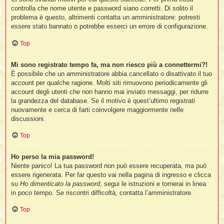
controlla che nome utente e password siano corretti. Di solito il
problema è questo, altrimenti contatta un amministratore: potresti
essere stato bannato o potrebbe esserci un errore di configurazione.
Top
i
Mi sono registrato tempo fa, ma non riesco più a connettermi?!
È possibile che un amministratore abbia cancellato o disattivato il tuo
account per qualche ragione. Molti siti rimuovono periodicamente gli
account degli utenti che non hanno mai inviato messaggi, per ridurre
l
la grandezza del database. Se il motivo è quest’ultimo registrati
l
nuovamente e cerca di farti coinvolgere maggiormente nelle
discussioni.
i
Top
i
l
Ho perso la mia password!
t
Niente panico! La tua password non può essere recuperata, ma può
essere rigenerata. Per far questo vai nella pagina di ingresso e clicca
I
su
Ho dimenticato la password
, segui le istruzioni e tornerai in linea
l
in poco tempo. Se riscontri difficoltà, contatta l’amministratore.
i
Top