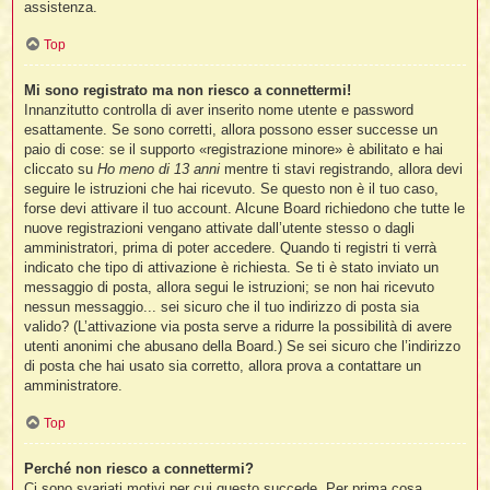
assistenza.
Top
t
l
Mi sono registrato ma non riesco a connettermi!
l
Innanzitutto controlla di aver inserito nome utente e password
esattamente. Se sono corretti, allora possono esser successe un
paio di cose: se il supporto «registrazione minore» è abilitato e hai
cliccato su
Ho meno di 13 anni
mentre ti stavi registrando, allora devi
seguire le istruzioni che hai ricevuto. Se questo non è il tuo caso,
forse devi attivare il tuo account. Alcune Board richiedono che tutte le
nuove registrazioni vengano attivate dall’utente stesso o dagli
amministratori, prima di poter accedere. Quando ti registri ti verrà
i
indicato che tipo di attivazione è richiesta. Se ti è stato inviato un
messaggio di posta, allora segui le istruzioni; se non hai ricevuto
i
nessun messaggio... sei sicuro che il tuo indirizzo di posta sia
valido? (L’attivazione via posta serve a ridurre la possibilità di avere
utenti anonimi che abusano della Board.) Se sei sicuro che l’indirizzo
di posta che hai usato sia corretto, allora prova a contattare un
amministratore.
i
Top
Perché non riesco a connettermi?
i
Ci sono svariati motivi per cui questo succede. Per prima cosa