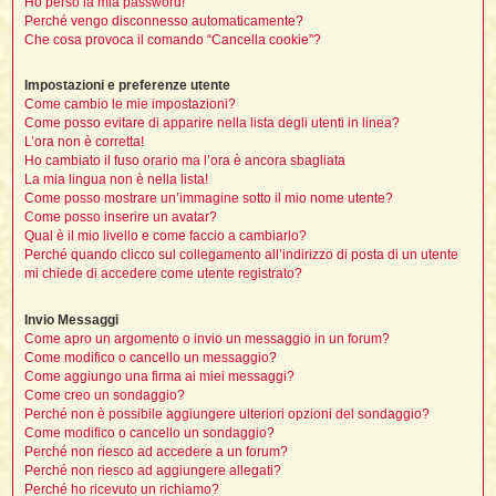
Ho perso la mia password!
i
l
Perché vengo disconnesso automaticamente?
'
i
I
i
i
Che cosa provoca il comando “Cancella cookie”?
i
i
i
i
f
i
i
i
i
Impostazioni e preferenze utente
t
I
Come cambio le mie impostazioni?
l
I
i
Come posso evitare di apparire nella lista degli utenti in linea?
l
i
i
t
L’ora non è corretta!
l
t
I
i
I
Ho cambiato il fuso orario ma l’ora è ancora sbagliata
'
I
l
La mia lingua non è nella lista!
t
l
t
f
Come posso mostrare un’immagine sotto il mio nome utente?
i
i
t
I
Come posso inserire un avatar?
t
l
t
Qual è il mio livello e come faccio a cambiarlo?
t
i
i
i
i
Perché quando clicco sul collegamento all’indirizzo di posta di un utente
i
mi chiede di accedere come utente registrato?
l
i
l
l
i
I
Invio Messaggi
'
i
t
I
Come apro un argomento o invio un messaggio in un forum?
i
Come modifico o cancello un messaggio?
i
t
t
l
Come aggiungo una firma ai miei messaggi?
i
i
I
i
l
i
i
Come creo un sondaggio?
t
i
I
t
t
t
Perché non è possibile aggiungere ulteriori opzioni del sondaggio?
i
i
i
l
Come modifico o cancello un sondaggio?
t
i
i
Perché non riesco ad accedere a un forum?
l
l
i
i
Perché non riesco ad aggiungere allegati?
f
i
i
i
Perché ho ricevuto un richiamo?
f