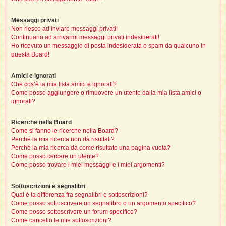
i
i
i
Messaggi privati
t
i
Non riesco ad inviare messaggi privati!
Continuano ad arrivarmi messaggi privati indesiderati!
Ho ricevuto un messaggio di posta indesiderata o spam da qualcuno in
questa Board!
t
I
t
Amici e ignorati
t
Che cos’è la mia lista amici e ignorati?
i
Come posso aggiungere o rimuovere un utente dalla mia lista amici o
ignorati?
l
Ricerche nella Board
l
t
Come si fanno le ricerche nella Board?
Perché la mia ricerca non dà risultati?
I
Perché la mia ricerca dà come risultato una pagina vuota?
i
i
Come posso cercare un utente?
t
Come posso trovare i miei messaggi e i miei argomenti?
,
Sottoscrizioni e segnalibri
i
Qual è la differenza fra segnalibri e sottoscrizioni?
i
Come posso sottoscrivere un segnalibro o un argomento specifico?
Come posso sottoscrivere un forum specifico?
i
i
Come cancello le mie sottoscrizioni?