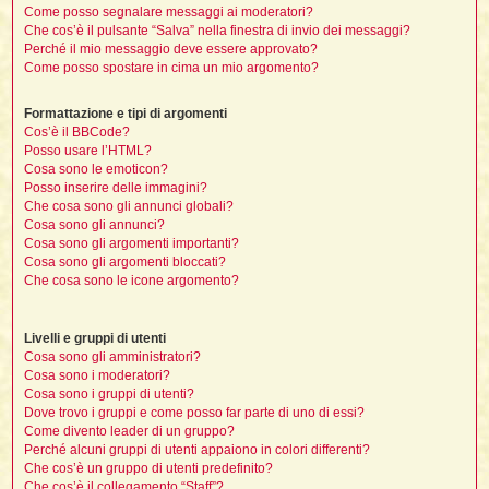
t
i
l
Come posso segnalare messaggi ai moderatori?
i
i
f
f
Che cos’è il pulsante “Salva” nella finestra di invio dei messaggi?
t
l
i
t
f
t
Perché il mio messaggio deve essere approvato?
t
l
l
i
i
Come posso spostare in cima un mio argomento?
i
t
i
i
t
I
i
i
Formattazione e tipi di argomenti
i
f
i
l
Cos’è il BBCode?
f
i
l
Posso usare l’HTML?
l
t
Cosa sono le emoticon?
t
Posso inserire delle immagini?
i
i
l
i
Che cosa sono gli annunci globali?
i
i
Cosa sono gli annunci?
i
f
t
I
i
Cosa sono gli argomenti importanti?
t
i
i
Cosa sono gli argomenti bloccati?
i
i
i
Che cosa sono le icone argomento?
t
i
i
i
i
Livelli e gruppi di utenti
l
i
l
t
l
Cosa sono gli amministratori?
Cosa sono i moderatori?
i
I
Cosa sono i gruppi di utenti?
t
Dove trovo i gruppi e come posso far parte di uno di essi?
t
Come divento leader di un gruppo?
'
Perché alcuni gruppi di utenti appaiono in colori differenti?
Che cos’è un gruppo di utenti predefinito?
i
t
Che cos’è il collegamento “Staff”?