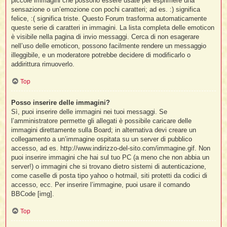
piccole immagini che possono essere usate per esprimere una
sensazione o un’emozione con pochi caratteri; ad es. :) significa
felice, :( significa triste. Questo Forum trasforma automaticamente
queste serie di caratteri in immagini. La lista completa delle emoticon
è visibile nella pagina di invio messaggi. Cerca di non esagerare
nell’uso delle emoticon, possono facilmente rendere un messaggio
illeggibile, e un moderatore potrebbe decidere di modificarlo o
addirittura rimuoverlo.
Top
Posso inserire delle immagini?
Sì, puoi inserire delle immagini nei tuoi messaggi. Se
l’amministratore permette gli allegati è possibile caricare delle
immagini direttamente sulla Board; in alternativa devi creare un
collegamento a un’immagine ospitata su un server di pubblico
accesso, ad es. http://www.indirizzo-del-sito.com/immagine.gif. Non
puoi inserire immagini che hai sul tuo PC (a meno che non abbia un
server!) o immagini che si trovano dietro sistemi di autenticazione,
come caselle di posta tipo yahoo o hotmail, siti protetti da codici di
accesso, ecc. Per inserire l’immagine, puoi usare il comando
BBCode [img].
Top