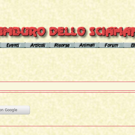
el sito
Calendario eventi
Indice articoli
Indice risorse
I poteri degli animali
Area Premium
Il Cerchio di Tamburo
L'Arútam
Info sull'autore
Gli animali nei sogni e nelle vi
del mirror
Apprendistato Sciamanico
Tséntsak e Spiriti Aiutanti
Contatto
Schede
omepage
Il Flusso di esistenze
Curanderos qualificati
Anaconda
Vicente Júa
Pagamenti
Aquila
Sciamanesimo, Sciamaneria, Sciamanità
Corso Interpretazione Sogni
Boa
Sciamanesimo e Psicologia
Dizionario dei Sogni
Cavallo
Il Cammino delle 24 Stelle
Introduzione
Elefante
La predizione sciamanica
Pagina iniziale
Giaguaro