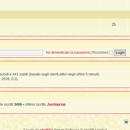
Intrusioni
Iscrizione
Possessioni
Lessico Sciamanico
Perdita d'Anima
Introduzione
25
Indice alfabetico
Pagina iniziale
Ho dimenticato la password
|
Ricordami
scosti e 441 ospiti (basato sugli utenti attivi negli ultimi 5 minuti)
r 2026, 0:11
le iscritti
3406
• Ultimo iscritto
Justinpriop
Creato da
phpBB
® Forum Software © phpBB Limited