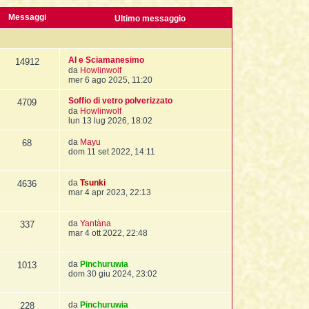
Messaggi
Ultimo messaggio
AI e Sciamanesimo
14912
V
da
Howlinwolf
e
mer 6 ago 2025, 11:20
d
i
Soffio di vetro polverizzato
4709
u
V
da
Howlinwolf
l
e
lun 13 lug 2026, 18:02
t
d
i
i
V
da
Mayu
68
m
u
e
dom 11 set 2022, 14:11
o
l
d
m
t
i
e
i
u
V
da
Tsunki
4636
s
m
l
e
mar 4 apr 2023, 22:13
s
o
t
d
a
m
i
i
g
e
m
u
V
da
Yantàna
g
337
s
o
l
e
mar 4 ott 2022, 22:48
i
s
m
t
d
o
a
e
i
i
g
s
m
u
V
da
Pinchuruwia
g
1013
s
o
l
e
dom 30 giu 2024, 23:02
i
a
m
t
d
o
g
e
i
i
g
s
m
u
V
da
Pinchuruwia
i
228
s