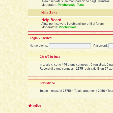
Area riservata sulla manipolazione degli Tséntsak
Moderatori:
Pinchuruwia
,
Tuna
Help Zone
Help Board
Aiuto per risolvere i problemi inerenti al forum
Moderatore:
Pinchuruwia
Login
•
Iscriviti
Nome utente:
Password:
Chi c’è in linea
In totale ci sono
446
utenti connessi : 5 registrati, 0 na
Record di utenti connessi:
1275
registrato il lun 27 ap
Statistiche
Totale messaggi
27758
• Totale argomenti
2456
• Tota
Indice