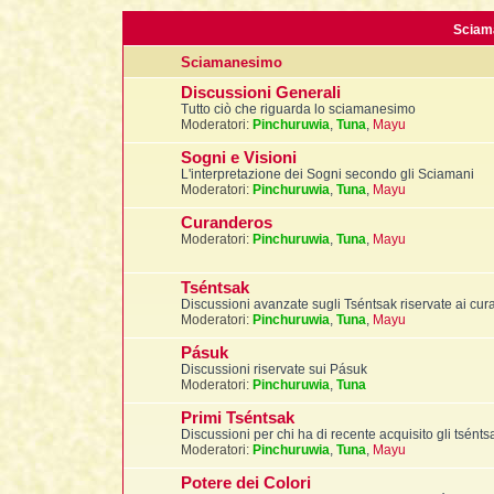
Sciam
Sciamanesimo
Discussioni Generali
Tutto ciò che riguarda lo sciamanesimo
Moderatori:
Pinchuruwia
,
Tuna
,
Mayu
Sogni e Visioni
L'interpretazione dei Sogni secondo gli Sciamani
Moderatori:
Pinchuruwia
,
Tuna
,
Mayu
Curanderos
Moderatori:
Pinchuruwia
,
Tuna
,
Mayu
Tséntsak
Discussioni avanzate sugli Tséntsak riservate ai cu
Moderatori:
Pinchuruwia
,
Tuna
,
Mayu
Pásuk
Discussioni riservate sui Pásuk
Moderatori:
Pinchuruwia
,
Tuna
Primi Tséntsak
Discussioni per chi ha di recente acquisito gli tsént
Moderatori:
Pinchuruwia
,
Tuna
,
Mayu
Potere dei Colori