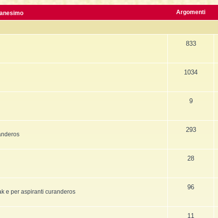
La Fine della Civiltà
Dizionario degli Tséntsak
Lepre
Argomenti
anesimo
Il Fiume della Vita, i Reni e il muro
Introduzione
Orso
833
Articoli Premium
Pagina iniziale
Sogno e Destino - 1° parte
La Lingua degli Spiriti
1034
Sogno e Destino - 2° parte
Introduzione
Tecniche di Guarigione
Indice alfabetico
9
Recupero dell'Animale di Potere
Apprendistato Sciamanico Online
Estrazione delle Intrusioni
Iscrizione
293
randeros
Cattura delle Intrusioni
Area apprendisti
Depossessione
Area Premium
28
Guarigione a distanza
Homepage
96
Sciamanesimo e Guarigione
Info sui contenuti
sak e per aspiranti curanderos
Introduzione
Tariffe e Offerte
11