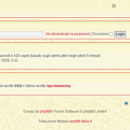
Intrusioni
Iscrizione
25
Possessioni
Lessico Sciamanico
Perdita d'Anima
Introduzione
Indice alfabetico
Ho dimenticato la password
|
Ricordami
Pagina iniziale
scosti e 416 ospiti (basato sugli utenti attivi negli ultimi 5 minuti)
r 2026, 0:11
le iscritti
3410
• Ultimo iscritto
iqschoolzenny
Creato da
phpBB
® Forum Software © phpBB Limited
Traduzione Italiana
phpBB-Italia.it