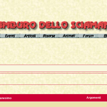
el sito
Calendario eventi
Indice articoli
Indice risorse
I poteri degli animali
Area Premium
Il Cerchio di Tamburo
L'Arútam
Info sull'autore
Gli animali nei sogni e nelle vi
del mirror
Apprendistato Sciamanico
Tséntsak e Spiriti Aiutanti
Contatto
Schede
omepage
Il Flusso di esistenze
Curanderos qualificati
Anaconda
Vicente Júa
Pagamenti
Aquila
Sciamanesimo, Sciamaneria, Sciamanità
Corso Interpretazione Sogni
Boa
Sciamanesimo e Psicologia
Dizionario dei Sogni
Cavallo
Il Cammino delle 24 Stelle
Introduzione
Elefante
Argomenti
anesimo
La predizione sciamanica
Pagina iniziale
Giaguaro