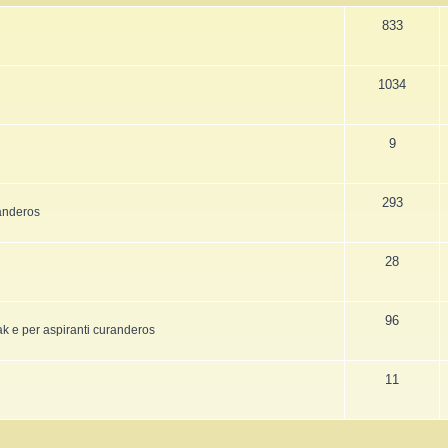
La Fine della Civiltà
Dizionario degli Tséntsak
Lepre
833
Il Fiume della Vita, i Reni e il muro
Introduzione
Orso
1034
Articoli Premium
Pagina iniziale
Sogno e Destino - 1° parte
La Lingua degli Spiriti
9
Sogno e Destino - 2° parte
Introduzione
Tecniche di Guarigione
Indice alfabetico
293
randeros
Recupero dell'Animale di Potere
Apprendistato Sciamanico Online
Estrazione delle Intrusioni
Iscrizione
28
Cattura delle Intrusioni
Area apprendisti
96
Depossessione
Area Premium
sak e per aspiranti curanderos
Guarigione a distanza
Homepage
11
Sciamanesimo e Guarigione
Info sui contenuti
Introduzione
Tariffe e Offerte