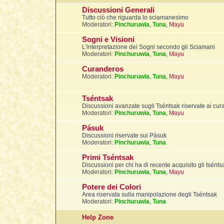
Discussioni Generali
Tutto ciò che riguarda lo sciamanesimo
Moderatori:
Pinchuruwia
,
Tuna
,
Mayu
Sogni e Visioni
L'interpretazione dei Sogni secondo gli Sciamani
Moderatori:
Pinchuruwia
,
Tuna
,
Mayu
Curanderos
Moderatori:
Pinchuruwia
,
Tuna
,
Mayu
Tséntsak
Discussioni avanzate sugli Tséntsak riservate ai cu
Moderatori:
Pinchuruwia
,
Tuna
,
Mayu
Pásuk
Discussioni riservate sui Pásuk
Moderatori:
Pinchuruwia
,
Tuna
Primi Tséntsak
Discussioni per chi ha di recente acquisito gli tsént
Moderatori:
Pinchuruwia
,
Tuna
,
Mayu
Potere dei Colori
Area riservata sulla manipolazione degli Tséntsak
Moderatori:
Pinchuruwia
,
Tuna
Help Zone