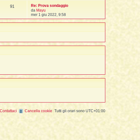
o
a
m
t
Re: Prova sondaggio
91
g
e
i
V
da
Mayu
g
s
m
e
mer 1 giu 2022, 9:58
i
s
o
d
o
a
m
i
g
e
u
g
s
l
i
s
t
o
a
i
g
m
g
o
i
m
o
e
s
s
a
g
g
i
o
Contattaci
Cancella cookie
Tutti gli orari sono
UTC+01:00