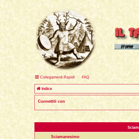
Homepage d
Homepage 
Homepage 
Collegamenti Rapidi
FAQ
English H
Indice
Connettiti con
Sciam
Sciamanesimo