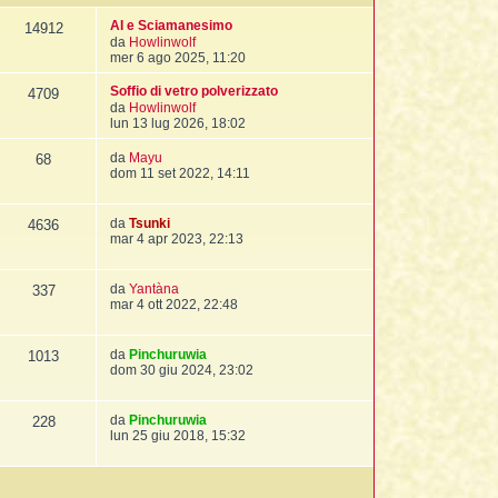
AI e Sciamanesimo
14912
V
da
Howlinwolf
e
mer 6 ago 2025, 11:20
d
i
Soffio di vetro polverizzato
4709
u
V
da
Howlinwolf
l
e
lun 13 lug 2026, 18:02
t
d
i
i
V
da
Mayu
68
m
u
e
dom 11 set 2022, 14:11
o
l
d
m
t
i
e
i
u
V
da
Tsunki
4636
s
m
l
e
mar 4 apr 2023, 22:13
s
o
t
d
a
m
i
i
g
e
m
u
V
da
Yantàna
g
337
s
o
l
e
mar 4 ott 2022, 22:48
i
s
m
t
d
o
a
e
i
i
g
s
m
u
V
da
Pinchuruwia
g
1013
s
o
l
e
dom 30 giu 2024, 23:02
i
a
m
t
d
o
g
e
i
i
g
s
m
u
V
da
Pinchuruwia
i
228
s
o
l
e
lun 25 giu 2018, 15:32
o
a
m
t
d
g
e
i
i
g
s
m
u
i
s
o
l