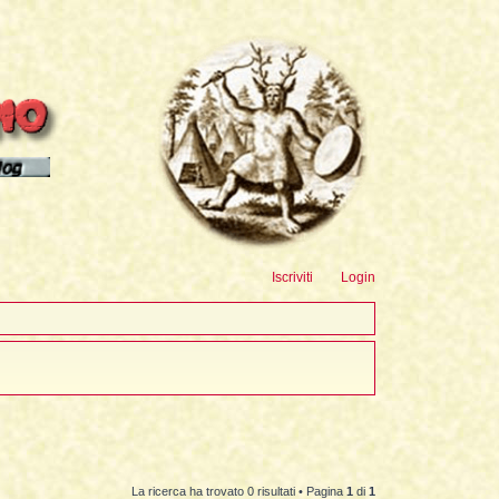
sioni
Iscriviti
Login
La ricerca ha trovato 0 risultati • Pagina
1
di
1