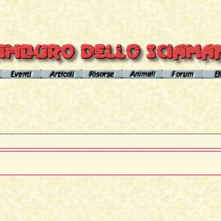
el sito
Calendario eventi
Indice articoli
Indice risorse
I poteri degli animali
Area Premium
Il Cerchio di Tamburo
L'Arútam
Info sull'autore
Gli animali nei sogni e nelle vi
del mirror
Apprendistato Sciamanico
Tséntsak e Spiriti Aiutanti
Contatto
Schede
omepage
Il Flusso di esistenze
Curanderos qualificati
Anaconda
Vicente Júa
Pagamenti
Aquila
Sciamanesimo, Sciamaneria, Sciamanità
Corso Interpretazione Sogni
Boa
Sciamanesimo e Psicologia
Dizionario dei Sogni
Cavallo
Il Cammino delle 24 Stelle
Introduzione
Elefante
La predizione sciamanica
Pagina iniziale
Giaguaro