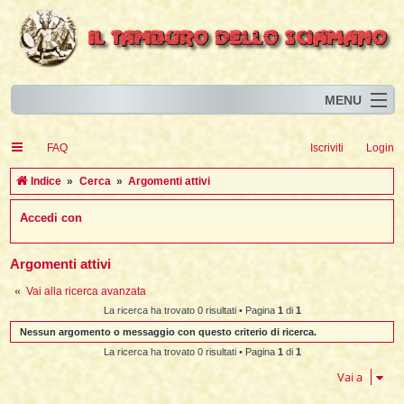
MENU
Home
I
FAQ
Iscriviti
Login
Eventi
I
I
l
l
C
Indice
Cerca
Argomenti attivi
l
Articoli
i
I
i
I
e
Accedi con
Risorse
i
I
t
i
r
i
i
i
I
i
i
i
i
Animali
i
i
I
t
c
i
i
i
I
Argomenti attivi
i
i
i
l
i
l
l
i
a
Forum
i
t
i
i
Vai alla ricerca avanzata
i
i
i
i
Blog
i
t
La ricerca ha trovato 0 risultati • Pagina
1
di
1
t
i
i
i
i
i
Nessun argomento o messaggio con questo criterio di ricerca.
i
i
i
i
i
t
La ricerca ha trovato 0 risultati • Pagina
1
di
1
i
i
l
i
Vai a
i
i
i
l
i
i
l
i