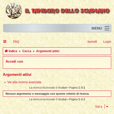
MENU
Home
I
FAQ
Iscriviti
Login
Eventi
I
I
l
l
C
Indice
Cerca
Argomenti attivi
l
Articoli
i
I
i
I
e
Accedi con
Risorse
i
I
t
i
r
i
i
i
I
i
i
i
i
Animali
i
i
I
t
c
i
i
i
I
Argomenti attivi
i
i
i
l
i
l
l
i
a
Forum
i
t
i
i
Vai alla ricerca avanzata
i
i
i
i
Blog
i
t
La ricerca ha trovato 0 risultati • Pagina
1
di
1
t
i
i
i
i
i
Nessun argomento o messaggio con questo criterio di ricerca.
i
i
i
i
i
t
La ricerca ha trovato 0 risultati • Pagina
1
di
1
i
i
l
i
Vai a
i
i
i
l
i
i
l
i