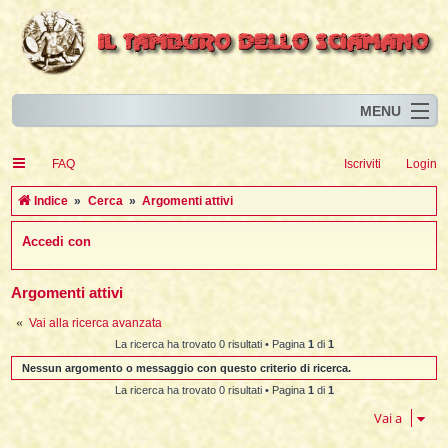
MENU
Home
I
FAQ
Iscriviti
Login
Eventi
I
I
l
l
C
Indice
Cerca
Argomenti attivi
l
Articoli
i
I
i
I
e
Accedi con
Risorse
i
I
t
i
r
i
i
i
I
i
i
i
i
Animali
i
i
I
t
c
i
i
i
I
Argomenti attivi
i
i
i
l
i
l
l
i
a
Forum
i
t
i
i
Vai alla ricerca avanzata
i
i
i
i
Blog
i
t
La ricerca ha trovato 0 risultati • Pagina
1
di
1
t
i
i
i
i
i
Nessun argomento o messaggio con questo criterio di ricerca.
i
i
i
i
i
t
La ricerca ha trovato 0 risultati • Pagina
1
di
1
i
i
l
i
Vai a
i
i
i
l
i
i
l
i