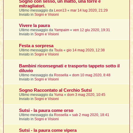
Sogno con sesso, un matto, una torre e
mitragliatori.
Ultimo messaggio da
Leon13
«
mar 14 lug 2020, 21:29
Inviato in
Sogni e Visioni
Vivere la paura
Ultimo messaggio da
Yampaim
«
ven 12 giu 2020, 19:31
i
Inviato in
Sogni e Visioni
Festa a sorpresa
Ultimo messaggio da
Tsula
«
gio 14 mag 2020, 12:38
Inviato in
Sogni e Visioni
l
l
Bambini riconsegnati e trasporto tappeto sotto il
diluvio
i
Ultimo messaggio da
Rossella
«
dom 10 mag 2020, 8:48
Inviato in
Sogni e Visioni
i
l
Sogno Raccontato al Cerchio Sutsi
t
Ultimo messaggio da
Yuma
«
dom 3 mag 2020, 10:45
Inviato in
Sogni e Visioni
I
Sutsi - la paura come orso
l
Ultimo messaggio da
Rossella
«
sab 2 mag 2020, 18:41
Inviato in
Sogni e Visioni
i
Sutsi - la paura come vipera