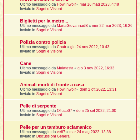
i
i
i
Ultimo messaggio da
Howlinwolf
«
mar 16 mag 2023, 4:48
Inviato in
Sogni e Visioni
t
i
Biglietti per la metro...
Ultimo messaggio da
MariaGiovannadB
«
mer 22 mar 2023, 16:26
Inviato in
Sogni e Visioni
t
I
Polizia contro polizia
t
Ultimo messaggio da
Chaìr
«
gio 24 nov 2022, 10:43
t
Inviato in
Sogni e Visioni
i
Cane
Ultimo messaggio da
Malatesta
«
gio 3 nov 2022, 16:33
l
Inviato in
Sogni e Visioni
l
t
Animali morti di fronte a casa
I
Ultimo messaggio da
Howlinwolf
«
dom 2 ott 2022, 13:31
i
i
Inviato in
Sogni e Visioni
t
Pelle di serpente
,
Ultimo messaggio da
Ofiuco07
«
dom 25 set 2022, 21:00
Inviato in
Sogni e Visioni
i
i
Pelle per un tamburo sciamanico
Ultimo messaggio da
ve87
«
mar 24 mag 2022, 13:38
i
i
Inviato in
Discussioni Generali