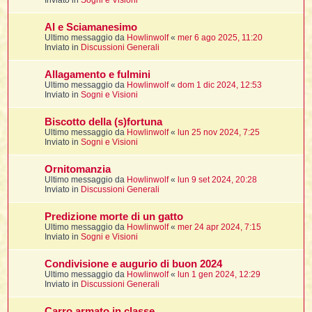
Inviato in
Sogni e Visioni
t
i
l
i
i
f
f
t
l
AI e Sciamanesimo
i
t
f
t
t
l
Ultimo messaggio da
Howlinwolf
«
mer 6 ago 2025, 11:20
l
i
i
Inviato in
Discussioni Generali
i
t
i
i
t
I
i
i
i
Allagamento e fulmini
f
i
l
Ultimo messaggio da
Howlinwolf
«
dom 1 dic 2024, 12:53
f
i
l
Inviato in
Sogni e Visioni
l
t
t
i
Biscotto della (s)fortuna
i
l
i
Ultimo messaggio da
Howlinwolf
«
lun 25 nov 2024, 7:25
i
i
Inviato in
Sogni e Visioni
i
f
t
I
i
t
i
i
Ornitomanzia
i
i
i
Ultimo messaggio da
Howlinwolf
«
lun 9 set 2024, 20:28
Inviato in
Discussioni Generali
t
i
i
i
i
Predizione morte di un gatto
l
i
l
t
Ultimo messaggio da
Howlinwolf
«
mer 24 apr 2024, 7:15
l
Inviato in
Sogni e Visioni
i
I
t
Condivisione e augurio di buon 2024
t
Ultimo messaggio da
Howlinwolf
«
lun 1 gen 2024, 12:29
Inviato in
Discussioni Generali
'
i
t
Carro armato in classe