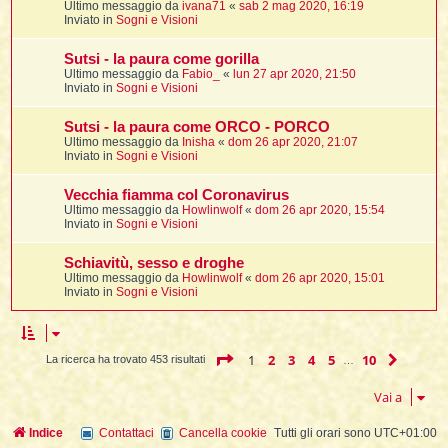
Ultimo messaggio da
ivana71
«
sab 2 mag 2020, 16:19
Inviato in
Sogni e Visioni
Sutsi - la paura come gorilla
l
Ultimo messaggio da
Fabio_
«
lun 27 apr 2020, 21:50
l
Inviato in
Sogni e Visioni
i
Sutsi - la paura come ORCO - PORCO
t
Ultimo messaggio da
Inisha
«
dom 26 apr 2020, 21:07
Inviato in
Sogni e Visioni
,
i
Vecchia fiamma col Coronavirus
Ultimo messaggio da
Howlinwolf
«
dom 26 apr 2020, 15:54
Inviato in
Sogni e Visioni
i
Schiavitù, sesso e droghe
Ultimo messaggio da
Howlinwolf
«
dom 26 apr 2020, 15:01
i
Inviato in
Sogni e Visioni
l
Pagina
1
di
10
1
2
3
4
5
10
Pross
La ricerca ha trovato 453 risultati
…
Vai a
Indice
Contattaci
Cancella cookie
Tutti gli orari sono
UTC+01:00