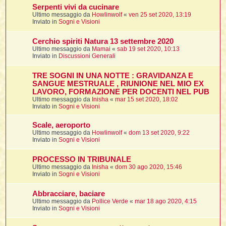
Serpenti vivi da cucinare
Ultimo messaggio da
Howlinwolf
«
ven 25 set 2020, 13:19
t
Inviato in
Sogni e Visioni
l
Cerchio spiriti Natura 13 settembre 2020
l
Ultimo messaggio da
Mamai
«
sab 19 set 2020, 10:13
Inviato in
Discussioni Generali
TRE SOGNI IN UNA NOTTE : GRAVIDANZA E
SANGUE MESTRUALE , RIUNIONE NEL MIO EX
LAVORO, FORMAZIONE PER DOCENTI NEL PUB
Ultimo messaggio da
Inisha
«
mar 15 set 2020, 18:02
Inviato in
Sogni e Visioni
i
Scale, aeroporto
Ultimo messaggio da
Howlinwolf
«
dom 13 set 2020, 9:22
i
Inviato in
Sogni e Visioni
PROCESSO IN TRIBUNALE
Ultimo messaggio da
Inisha
«
dom 30 ago 2020, 15:46
Inviato in
Sogni e Visioni
i
Abbracciare, baciare
Ultimo messaggio da
Pollice Verde
«
mar 18 ago 2020, 4:15
Inviato in
Sogni e Visioni
i