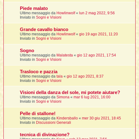
Piede malato
Ultimo messaggio da
Howlinwolf
«
lun 2 mag 2022, 9:56
i
Inviato in
Sogni e Visioni
,
Grande cavallo bianco
Ultimo messaggio da
Howlinwolf
«
gio 19 ago 2021, 11:20
Inviato in
Sogni e Visioni
i
i
Sogno
Ultimo messaggio da
Malatesta
«
gio 12 ago 2021, 17:54
Inviato in
Sogni e Visioni
i
Trasloco e pazzia
t
Ultimo messaggio da
tala
«
gio 12 ago 2021, 8:37
Inviato in
Sogni e Visioni
Visioni della danza del sole, mi potete aiutare?
i
i
Ultimo messaggio da
Simona
«
mar 6 lug 2021, 16:00
Inviato in
Sogni e Visioni
i
Pelle di stallone!
Ultimo messaggio da
Kindersballo
«
mer 30 giu 2021, 18:45
Inviato in
Discussioni Generali
i
i
tecnica di divinazione?