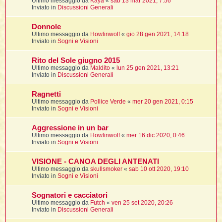
Ultimo messaggio da
Kaya
«
sab 13 mar 2021, 7:56
t
Inviato in
Discussioni Generali
Donnole
Ultimo messaggio da
Howlinwolf
«
gio 28 gen 2021, 14:18
i
Inviato in
Sogni e Visioni
l
Rito del Sole giugno 2015
Ultimo messaggio da
Maldito
«
lun 25 gen 2021, 13:21
Inviato in
Discussioni Generali
i
Ragnetti
Ultimo messaggio da
Pollice Verde
«
mer 20 gen 2021, 0:15
I
Inviato in
Sogni e Visioni
l
Aggressione in un bar
Ultimo messaggio da
Howlinwolf
«
mer 16 dic 2020, 0:46
Inviato in
Sogni e Visioni
i
VISIONE - CANOA DEGLI ANTENATI
Ultimo messaggio da
skullsmoker
«
sab 10 ott 2020, 19:10
Inviato in
Sogni e Visioni
Sognatori e cacciatori
l
Ultimo messaggio da
Futch
«
ven 25 set 2020, 20:26
l
Inviato in
Discussioni Generali