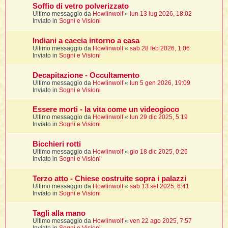
i
l
Soffio di vetro polverizzato
'
i
I
i
i
Ultimo messaggio da
Howlinwolf
«
lun 13 lug 2026, 18:02
i
i
i
Inviato in
Sogni e Visioni
i
f
i
i
i
i
Indiani a caccia intorno a casa
t
I
Ultimo messaggio da
Howlinwolf
«
sab 28 feb 2026, 1:06
l
I
i
Inviato in
Sogni e Visioni
l
i
i
t
l
t
I
i
I
Decapitazione - Occultamento
'
I
l
Ultimo messaggio da
Howlinwolf
«
lun 5 gen 2026, 19:09
t
l
t
f
Inviato in
Sogni e Visioni
i
i
t
I
t
l
t
Essere morti - la vita come un videogioco
t
i
i
i
i
Ultimo messaggio da
Howlinwolf
«
lun 29 dic 2025, 5:19
i
Inviato in
Sogni e Visioni
l
i
l
l
i
I
Bicchieri rotti
'
i
Ultimo messaggio da
Howlinwolf
«
gio 18 dic 2025, 0:26
t
I
i
Inviato in
Sogni e Visioni
i
t
t
l
i
i
I
i
l
i
Terzo atto - Chiese costruite sopra i palazzi
i
t
i
I
t
Ultimo messaggio da
Howlinwolf
«
sab 13 set 2025, 6:41
t
t
i
i
Inviato in
Sogni e Visioni
i
l
t
i
i
l
l
Tagli alla mano
i
i
f
Ultimo messaggio da
Howlinwolf
«
ven 22 ago 2025, 7:57
i
i
i
f