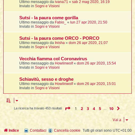
Ultimo messaggio da
ivana71
«
sab 2 mag 2020, 16:19
Inviato in
Sogni e Visioni
Sutsi - la paura come gorilla
l
Ultimo messaggio da
Fabio_
«
lun 27 apr 2020, 21:50
l
Inviato in
Sogni e Visioni
i
Sutsi - la paura come ORCO - PORCO
t
Ultimo messaggio da
Inisha
«
dom 26 apr 2020, 21:07
Inviato in
Sogni e Visioni
,
i
Vecchia fiamma col Coronavirus
Ultimo messaggio da
Howlinwolf
«
dom 26 apr 2020, 15:54
Inviato in
Sogni e Visioni
i
Schiavitù, sesso e droghe
Ultimo messaggio da
Howlinwolf
«
dom 26 apr 2020, 15:01
i
Inviato in
Sogni e Visioni
l
Pagina
1
di
10
1
2
3
4
5
10
Pross
La ricerca ha trovato 453 risultati
…
Vai a
Indice
Contattaci
Cancella cookie
Tutti gli orari sono
UTC+01:00