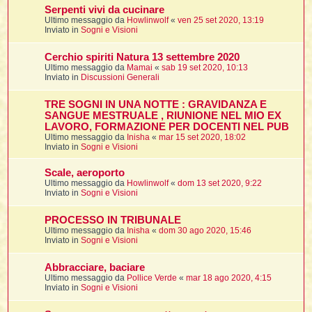
Serpenti vivi da cucinare
Ultimo messaggio da
Howlinwolf
«
ven 25 set 2020, 13:19
t
Inviato in
Sogni e Visioni
l
Cerchio spiriti Natura 13 settembre 2020
l
Ultimo messaggio da
Mamai
«
sab 19 set 2020, 10:13
Inviato in
Discussioni Generali
TRE SOGNI IN UNA NOTTE : GRAVIDANZA E
SANGUE MESTRUALE , RIUNIONE NEL MIO EX
LAVORO, FORMAZIONE PER DOCENTI NEL PUB
Ultimo messaggio da
Inisha
«
mar 15 set 2020, 18:02
Inviato in
Sogni e Visioni
i
Scale, aeroporto
Ultimo messaggio da
Howlinwolf
«
dom 13 set 2020, 9:22
i
Inviato in
Sogni e Visioni
PROCESSO IN TRIBUNALE
Ultimo messaggio da
Inisha
«
dom 30 ago 2020, 15:46
Inviato in
Sogni e Visioni
i
Abbracciare, baciare
Ultimo messaggio da
Pollice Verde
«
mar 18 ago 2020, 4:15
Inviato in
Sogni e Visioni
i