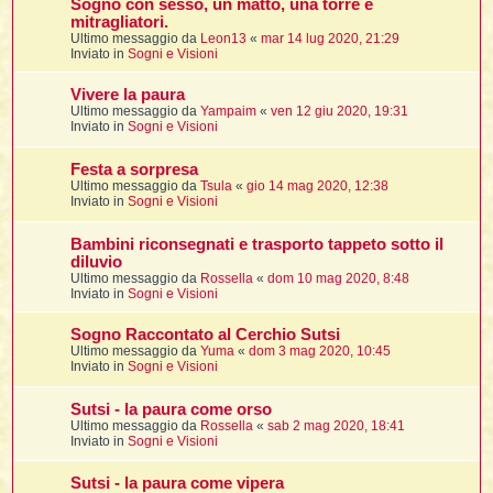
Sogno con sesso, un matto, una torre e
mitragliatori.
Ultimo messaggio da
Leon13
«
mar 14 lug 2020, 21:29
Inviato in
Sogni e Visioni
Vivere la paura
Ultimo messaggio da
Yampaim
«
ven 12 giu 2020, 19:31
i
Inviato in
Sogni e Visioni
Festa a sorpresa
Ultimo messaggio da
Tsula
«
gio 14 mag 2020, 12:38
Inviato in
Sogni e Visioni
l
l
Bambini riconsegnati e trasporto tappeto sotto il
diluvio
i
Ultimo messaggio da
Rossella
«
dom 10 mag 2020, 8:48
Inviato in
Sogni e Visioni
i
l
Sogno Raccontato al Cerchio Sutsi
t
Ultimo messaggio da
Yuma
«
dom 3 mag 2020, 10:45
Inviato in
Sogni e Visioni
I
Sutsi - la paura come orso
l
Ultimo messaggio da
Rossella
«
sab 2 mag 2020, 18:41
Inviato in
Sogni e Visioni
i
Sutsi - la paura come vipera