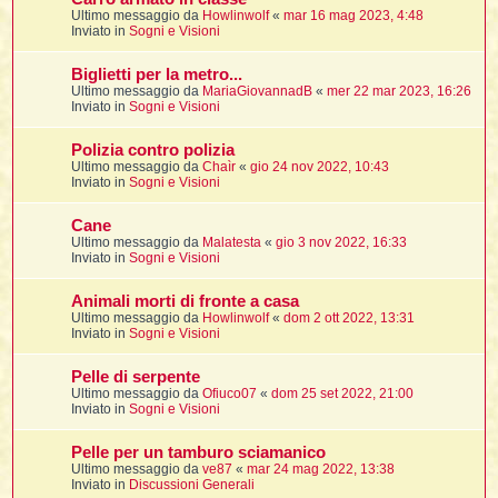
i
i
i
Ultimo messaggio da
Howlinwolf
«
mar 16 mag 2023, 4:48
Inviato in
Sogni e Visioni
t
i
Biglietti per la metro...
Ultimo messaggio da
MariaGiovannadB
«
mer 22 mar 2023, 16:26
Inviato in
Sogni e Visioni
t
I
Polizia contro polizia
t
Ultimo messaggio da
Chaìr
«
gio 24 nov 2022, 10:43
t
Inviato in
Sogni e Visioni
i
Cane
Ultimo messaggio da
Malatesta
«
gio 3 nov 2022, 16:33
l
Inviato in
Sogni e Visioni
l
t
Animali morti di fronte a casa
I
Ultimo messaggio da
Howlinwolf
«
dom 2 ott 2022, 13:31
i
i
Inviato in
Sogni e Visioni
t
Pelle di serpente
,
Ultimo messaggio da
Ofiuco07
«
dom 25 set 2022, 21:00
Inviato in
Sogni e Visioni
i
i
Pelle per un tamburo sciamanico
Ultimo messaggio da
ve87
«
mar 24 mag 2022, 13:38
i
i
Inviato in
Discussioni Generali