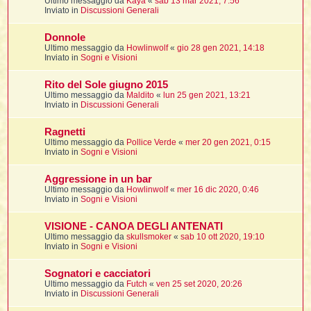
Ultimo messaggio da
Kaya
«
sab 13 mar 2021, 7:56
t
Inviato in
Discussioni Generali
Donnole
Ultimo messaggio da
Howlinwolf
«
gio 28 gen 2021, 14:18
i
Inviato in
Sogni e Visioni
l
Rito del Sole giugno 2015
Ultimo messaggio da
Maldito
«
lun 25 gen 2021, 13:21
Inviato in
Discussioni Generali
i
Ragnetti
Ultimo messaggio da
Pollice Verde
«
mer 20 gen 2021, 0:15
I
Inviato in
Sogni e Visioni
l
Aggressione in un bar
Ultimo messaggio da
Howlinwolf
«
mer 16 dic 2020, 0:46
Inviato in
Sogni e Visioni
i
VISIONE - CANOA DEGLI ANTENATI
Ultimo messaggio da
skullsmoker
«
sab 10 ott 2020, 19:10
Inviato in
Sogni e Visioni
Sognatori e cacciatori
l
Ultimo messaggio da
Futch
«
ven 25 set 2020, 20:26
l
Inviato in
Discussioni Generali