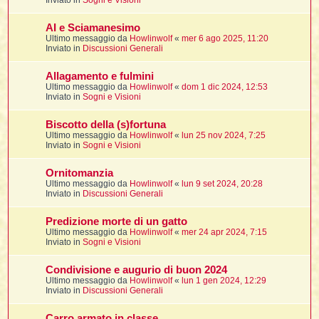
Inviato in
Sogni e Visioni
t
i
l
i
i
f
f
t
l
AI e Sciamanesimo
i
t
f
t
t
l
Ultimo messaggio da
Howlinwolf
«
mer 6 ago 2025, 11:20
l
i
i
Inviato in
Discussioni Generali
i
t
i
i
t
I
i
i
i
Allagamento e fulmini
f
i
l
Ultimo messaggio da
Howlinwolf
«
dom 1 dic 2024, 12:53
f
i
l
Inviato in
Sogni e Visioni
l
t
t
i
Biscotto della (s)fortuna
i
l
i
Ultimo messaggio da
Howlinwolf
«
lun 25 nov 2024, 7:25
i
i
Inviato in
Sogni e Visioni
i
f
t
I
i
t
i
i
Ornitomanzia
i
i
i
Ultimo messaggio da
Howlinwolf
«
lun 9 set 2024, 20:28
Inviato in
Discussioni Generali
t
i
i
i
i
Predizione morte di un gatto
l
i
l
t
Ultimo messaggio da
Howlinwolf
«
mer 24 apr 2024, 7:15
l
Inviato in
Sogni e Visioni
i
I
t
Condivisione e augurio di buon 2024
t
Ultimo messaggio da
Howlinwolf
«
lun 1 gen 2024, 12:29
Inviato in
Discussioni Generali
'
i
t
Carro armato in classe