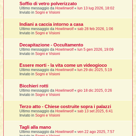
i
l
Soffio di vetro polverizzato
'
i
I
i
i
Ultimo messaggio da
Howlinwolf
«
lun 13 lug 2026, 18:02
i
i
i
Inviato in
Sogni e Visioni
i
f
i
i
i
i
Indiani a caccia intorno a casa
t
I
Ultimo messaggio da
Howlinwolf
«
sab 28 feb 2026, 1:06
l
I
i
Inviato in
Sogni e Visioni
l
i
i
t
l
t
I
i
I
Decapitazione - Occultamento
'
I
l
Ultimo messaggio da
Howlinwolf
«
lun 5 gen 2026, 19:09
t
l
t
f
Inviato in
Sogni e Visioni
i
i
t
I
t
l
t
Essere morti - la vita come un videogioco
t
i
i
i
i
Ultimo messaggio da
Howlinwolf
«
lun 29 dic 2025, 5:19
i
Inviato in
Sogni e Visioni
l
i
l
l
i
I
Bicchieri rotti
'
i
Ultimo messaggio da
Howlinwolf
«
gio 18 dic 2025, 0:26
t
I
i
Inviato in
Sogni e Visioni
i
t
t
l
i
i
I
i
l
i
Terzo atto - Chiese costruite sopra i palazzi
i
t
i
I
t
Ultimo messaggio da
Howlinwolf
«
sab 13 set 2025, 6:41
t
t
i
i
Inviato in
Sogni e Visioni
i
l
t
i
i
l
l
Tagli alla mano
i
i
f
Ultimo messaggio da
Howlinwolf
«
ven 22 ago 2025, 7:57
i
i
i
f