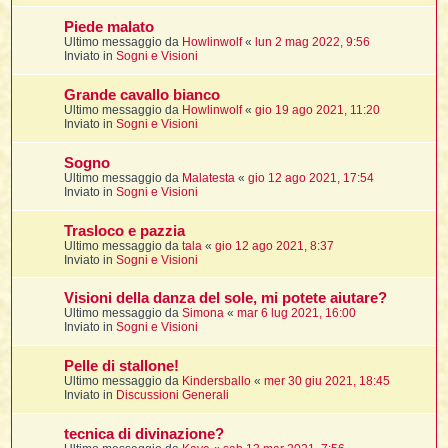
Piede malato
Ultimo messaggio da
Howlinwolf
«
lun 2 mag 2022, 9:56
i
Inviato in
Sogni e Visioni
,
Grande cavallo bianco
Ultimo messaggio da
Howlinwolf
«
gio 19 ago 2021, 11:20
Inviato in
Sogni e Visioni
i
i
Sogno
Ultimo messaggio da
Malatesta
«
gio 12 ago 2021, 17:54
Inviato in
Sogni e Visioni
i
Trasloco e pazzia
t
Ultimo messaggio da
tala
«
gio 12 ago 2021, 8:37
Inviato in
Sogni e Visioni
Visioni della danza del sole, mi potete aiutare?
i
i
Ultimo messaggio da
Simona
«
mar 6 lug 2021, 16:00
Inviato in
Sogni e Visioni
i
Pelle di stallone!
Ultimo messaggio da
Kindersballo
«
mer 30 giu 2021, 18:45
Inviato in
Discussioni Generali
i
i
tecnica di divinazione?