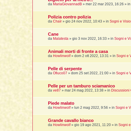
da
MariaGiovannadB
»
mer 22 mar 2023, 16:26
» i
Polizia contro polizia
da
Chaìr
»
gio 24 nov 2022, 10:43
» in
Sogni e Visio
Cane
da
Malatesta
»
gio 3 nov 2022, 16:33
» in
Sogni e Vi
Animali morti di fronte a casa
da
Howlinwolf
»
dom 2 ott 2022, 13:31
» in
Sogni e V
Pelle di serpente
da
Ofiuco07
»
dom 25 set 2022, 21:00
» in
Sogni e V
Pelle per un tamburo sciamanico
da
ve87
»
mar 24 mag 2022, 13:38
» in
Discussioni 
Piede malato
da
Howlinwolf
»
lun 2 mag 2022, 9:56
» in
Sogni e V
Grande cavallo bianco
da
Howlinwolf
»
gio 19 ago 2021, 11:20
» in
Sogni e