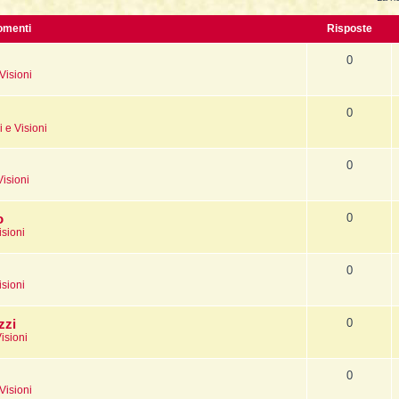
La Fine della Civiltà
Dizionario degli Tséntsak
Lepre
omenti
Risposte
Il Fiume della Vita, i Reni e il muro
Introduzione
Orso
0
Visioni
Articoli Premium
Pagina iniziale
Sogno e Destino - 1° parte
La Lingua degli Spiriti
0
 e Visioni
Sogno e Destino - 2° parte
Introduzione
0
Tecniche di Guarigione
Indice alfabetico
Visioni
Recupero dell'Animale di Potere
Apprendistato Sciamanico Online
0
o
Estrazione delle Intrusioni
Iscrizione
isioni
Cattura delle Intrusioni
Area apprendisti
0
isioni
Depossessione
Area Premium
Guarigione a distanza
Homepage
0
zzi
isioni
Sciamanesimo e Guarigione
Info sui contenuti
Introduzione
Tariffe e Offerte
0
Visioni