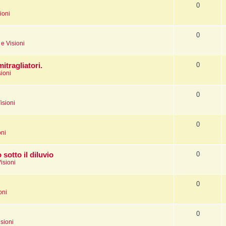
0
ioni
0
e Visioni
0
itragliatori.
sioni
0
isioni
0
oni
0
sotto il diluvio
isioni
0
oni
0
sioni