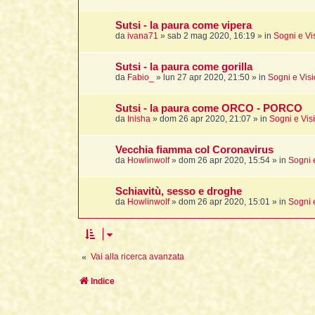
Sutsi - la paura come vipera
da
ivana71
»
sab 2 mag 2020, 16:19
» in
Sogni e Vi
Sutsi - la paura come gorilla
da
Fabio_
»
lun 27 apr 2020, 21:50
» in
Sogni e Visi
Sutsi - la paura come ORCO - PORCO
da
Inisha
»
dom 26 apr 2020, 21:07
» in
Sogni e Vis
Vecchia fiamma col Coronavirus
da
Howlinwolf
»
dom 26 apr 2020, 15:54
» in
Sogni 
Schiavitù, sesso e droghe
da
Howlinwolf
»
dom 26 apr 2020, 15:01
» in
Sogni 
Vai alla ricerca avanzata
Indice