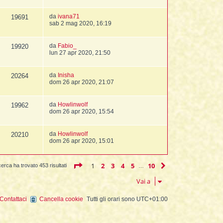
da
ivana71
19691
sab 2 mag 2020, 16:19
da
Fabio_
19920
lun 27 apr 2020, 21:50
da
Inisha
20264
dom 26 apr 2020, 21:07
da
Howlinwolf
19962
dom 26 apr 2020, 15:54
da
Howlinwolf
20210
dom 26 apr 2020, 15:01
Pagina
1
di
10
1
2
3
4
5
10
Prossimo
cerca ha trovato 453 risultati
…
Vai a
Contattaci
Cancella cookie
Tutti gli orari sono
UTC+01:00