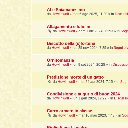
AI e Sciamanesimo
da
Howlinwolf
»
mer 6 ago 2025, 11:20
» in
Discussi
Allagamento e fulmini
da
Howlinwolf
»
dom 1 dic 2024, 12:53
» in
Sogn
Biscotto della (s)fortuna
da
Howlinwolf
»
lun 25 nov 2024, 7:25
» in
Sogni e V
Ornitomanzia
da
Howlinwolf
»
lun 9 set 2024, 20:28
» in
Discussio
Predizione morte di un gatto
da
Howlinwolf
»
mer 24 apr 2024, 7:15
» in
Sogn
Condivisione e augurio di buon 2024
da
Howlinwolf
»
lun 1 gen 2024, 12:29
» in
Discussi
Carro armato in classe
da
Howlinwolf
»
mar 16 mag 2023, 4:48
» in
Sog
Biglietti per la metro...