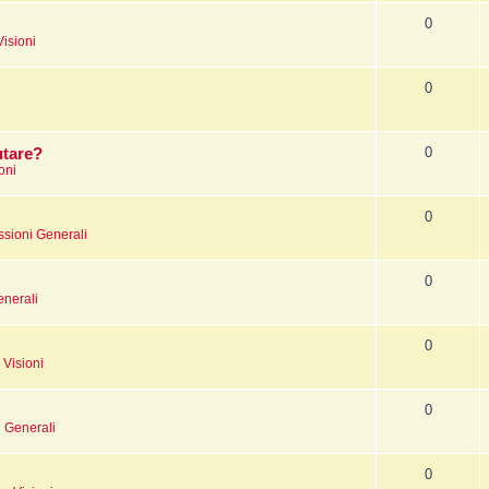
0
Visioni
0
0
utare?
oni
0
ssioni Generali
0
enerali
0
 Visioni
0
i Generali
0