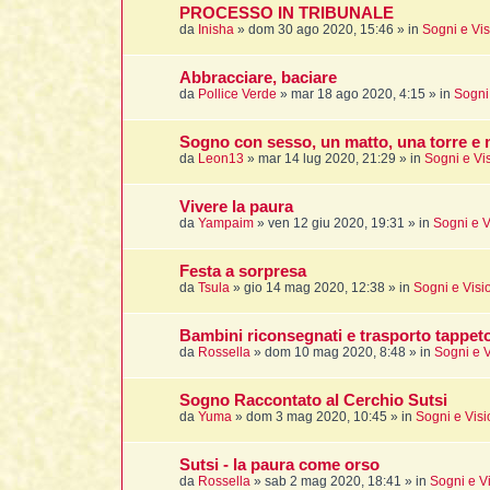
PROCESSO IN TRIBUNALE
da
Inisha
»
dom 30 ago 2020, 15:46
» in
Sogni e Vis
Abbracciare, baciare
da
Pollice Verde
»
mar 18 ago 2020, 4:15
» in
Sogni 
Sogno con sesso, un matto, una torre e m
da
Leon13
»
mar 14 lug 2020, 21:29
» in
Sogni e Vi
Vivere la paura
da
Yampaim
»
ven 12 giu 2020, 19:31
» in
Sogni e V
Festa a sorpresa
da
Tsula
»
gio 14 mag 2020, 12:38
» in
Sogni e Visi
Bambini riconsegnati e trasporto tappeto 
da
Rossella
»
dom 10 mag 2020, 8:48
» in
Sogni e V
Sogno Raccontato al Cerchio Sutsi
da
Yuma
»
dom 3 mag 2020, 10:45
» in
Sogni e Visi
Sutsi - la paura come orso
da
Rossella
»
sab 2 mag 2020, 18:41
» in
Sogni e Vi