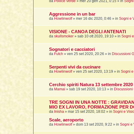
da
Pollice Verde
»
mer 20 gen 2021, 0:15
» in
Sogni 
Aggressione in un bar
da
Howlinwolf
»
mer 16 dic 2020, 0:46
» in
Sogni e V
VISIONE - CANOA DEGLI ANTENATI
da
skullsmoker
»
sab 10 ott 2020, 19:10
» in
Sogni e
Sognatori e cacciatori
da
Futch
»
ven 25 set 2020, 20:26
» in
Discussioni G
Serpenti vivi da cucinare
da
Howlinwolf
»
ven 25 set 2020, 13:19
» in
Sogni e 
Cerchio spiriti Natura 13 settembre 2020
da
Mamai
»
sab 19 set 2020, 10:13
» in
Discussioni
TRE SOGNI IN UNA NOTTE : GRAVIDA
MIO EX LAVORO, FORMAZIONE PER D
da
Inisha
»
mar 15 set 2020, 18:02
» in
Sogni e Visi
Scale, aeroporto
da
Howlinwolf
»
dom 13 set 2020, 9:22
» in
Sogni e 