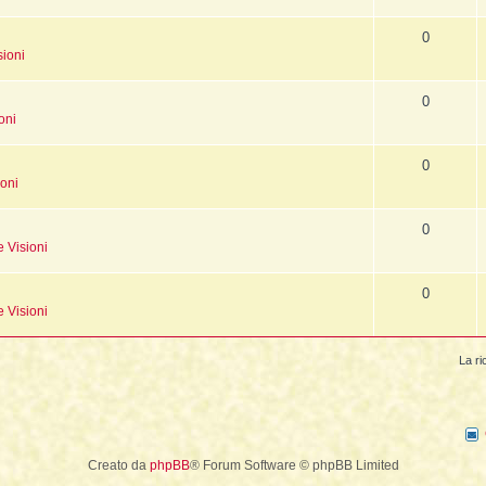
0
sioni
0
oni
0
ioni
0
e Visioni
0
e Visioni
La ri
Creato da
phpBB
® Forum Software © phpBB Limited