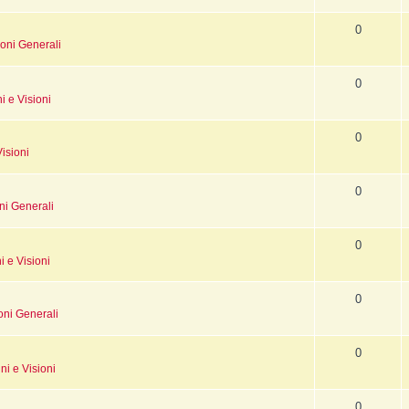
Intrusioni
Iscrizione
0
Possessioni
Lessico Sciamanico
oni Generali
Perdita d'Anima
Introduzione
0
Indice alfabetico
i e Visioni
Pagina iniziale
0
isioni
0
ni Generali
0
i e Visioni
0
oni Generali
0
ni e Visioni
0