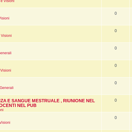
e Visioni
0
isioni
0
 Visioni
0
enerali
0
Visioni
0
 Generali
0
NZA E SANGUE MESTRUALE , RIUNIONE NEL
OCENTI NEL PUB
oni
0
Visioni