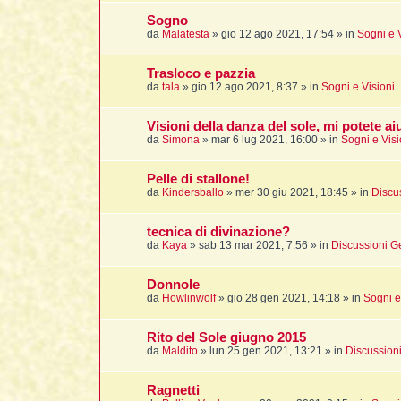
Sogno
da
Malatesta
»
gio 12 ago 2021, 17:54
» in
Sogni e 
Trasloco e pazzia
da
tala
»
gio 12 ago 2021, 8:37
» in
Sogni e Visioni
Visioni della danza del sole, mi potete ai
da
Simona
»
mar 6 lug 2021, 16:00
» in
Sogni e Visi
Pelle di stallone!
da
Kindersballo
»
mer 30 giu 2021, 18:45
» in
Discu
tecnica di divinazione?
da
Kaya
»
sab 13 mar 2021, 7:56
» in
Discussioni G
Donnole
da
Howlinwolf
»
gio 28 gen 2021, 14:18
» in
Sogni e
Rito del Sole giugno 2015
da
Maldito
»
lun 25 gen 2021, 13:21
» in
Discussion
Ragnetti