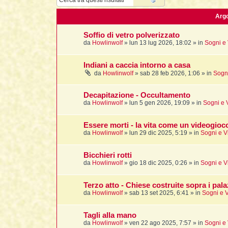
Arg
Soffio di vetro polverizzato
da
Howlinwolf
»
lun 13 lug 2026, 18:02
» in
Sogni e 
Indiani a caccia intorno a casa
da
Howlinwolf
»
sab 28 feb 2026, 1:06
» in
Sogni
Decapitazione - Occultamento
da
Howlinwolf
»
lun 5 gen 2026, 19:09
» in
Sogni e 
Essere morti - la vita come un videogioc
da
Howlinwolf
»
lun 29 dic 2025, 5:19
» in
Sogni e V
Bicchieri rotti
da
Howlinwolf
»
gio 18 dic 2025, 0:26
» in
Sogni e V
Terzo atto - Chiese costruite sopra i pala
da
Howlinwolf
»
sab 13 set 2025, 6:41
» in
Sogni e V
Tagli alla mano
da
Howlinwolf
»
ven 22 ago 2025, 7:57
» in
Sogni e 