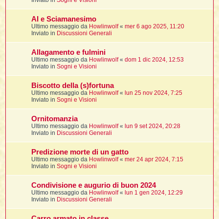
Inviato in
Sogni e Visioni
t
i
l
i
i
f
f
t
l
AI e Sciamanesimo
i
t
f
t
t
l
Ultimo messaggio da
Howlinwolf
«
mer 6 ago 2025, 11:20
l
i
i
Inviato in
Discussioni Generali
i
t
i
i
t
I
i
i
i
Allagamento e fulmini
f
i
l
Ultimo messaggio da
Howlinwolf
«
dom 1 dic 2024, 12:53
f
i
l
Inviato in
Sogni e Visioni
l
t
t
i
Biscotto della (s)fortuna
i
l
i
Ultimo messaggio da
Howlinwolf
«
lun 25 nov 2024, 7:25
i
i
Inviato in
Sogni e Visioni
i
f
t
I
i
t
i
i
Ornitomanzia
i
i
i
Ultimo messaggio da
Howlinwolf
«
lun 9 set 2024, 20:28
Inviato in
Discussioni Generali
t
i
i
i
i
Predizione morte di un gatto
l
i
l
t
Ultimo messaggio da
Howlinwolf
«
mer 24 apr 2024, 7:15
l
Inviato in
Sogni e Visioni
i
I
t
Condivisione e augurio di buon 2024
t
Ultimo messaggio da
Howlinwolf
«
lun 1 gen 2024, 12:29
Inviato in
Discussioni Generali
'
i
t
Carro armato in classe