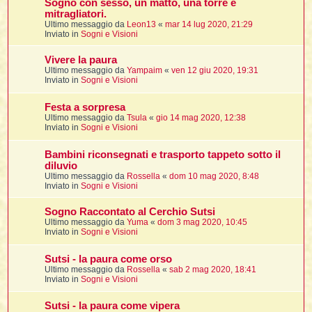
Sogno con sesso, un matto, una torre e
mitragliatori.
Ultimo messaggio da
Leon13
«
mar 14 lug 2020, 21:29
Inviato in
Sogni e Visioni
Vivere la paura
Ultimo messaggio da
Yampaim
«
ven 12 giu 2020, 19:31
i
Inviato in
Sogni e Visioni
Festa a sorpresa
Ultimo messaggio da
Tsula
«
gio 14 mag 2020, 12:38
Inviato in
Sogni e Visioni
l
l
Bambini riconsegnati e trasporto tappeto sotto il
diluvio
i
Ultimo messaggio da
Rossella
«
dom 10 mag 2020, 8:48
Inviato in
Sogni e Visioni
i
l
Sogno Raccontato al Cerchio Sutsi
t
Ultimo messaggio da
Yuma
«
dom 3 mag 2020, 10:45
Inviato in
Sogni e Visioni
I
Sutsi - la paura come orso
l
Ultimo messaggio da
Rossella
«
sab 2 mag 2020, 18:41
Inviato in
Sogni e Visioni
i
Sutsi - la paura come vipera