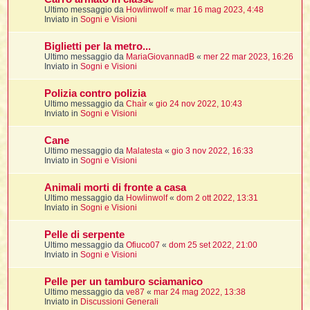
i
i
i
Ultimo messaggio da
Howlinwolf
«
mar 16 mag 2023, 4:48
Inviato in
Sogni e Visioni
t
i
Biglietti per la metro...
Ultimo messaggio da
MariaGiovannadB
«
mer 22 mar 2023, 16:26
Inviato in
Sogni e Visioni
t
I
Polizia contro polizia
t
Ultimo messaggio da
Chaìr
«
gio 24 nov 2022, 10:43
t
Inviato in
Sogni e Visioni
i
Cane
Ultimo messaggio da
Malatesta
«
gio 3 nov 2022, 16:33
l
Inviato in
Sogni e Visioni
l
t
Animali morti di fronte a casa
I
Ultimo messaggio da
Howlinwolf
«
dom 2 ott 2022, 13:31
i
i
Inviato in
Sogni e Visioni
t
Pelle di serpente
,
Ultimo messaggio da
Ofiuco07
«
dom 25 set 2022, 21:00
Inviato in
Sogni e Visioni
i
i
Pelle per un tamburo sciamanico
Ultimo messaggio da
ve87
«
mar 24 mag 2022, 13:38
i
i
Inviato in
Discussioni Generali