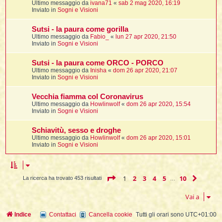
Ultimo messaggio da
ivana71
«
sab 2 mag 2020, 16:19
Inviato in
Sogni e Visioni
Sutsi - la paura come gorilla
l
Ultimo messaggio da
Fabio_
«
lun 27 apr 2020, 21:50
l
Inviato in
Sogni e Visioni
i
Sutsi - la paura come ORCO - PORCO
t
Ultimo messaggio da
Inisha
«
dom 26 apr 2020, 21:07
Inviato in
Sogni e Visioni
,
i
Vecchia fiamma col Coronavirus
Ultimo messaggio da
Howlinwolf
«
dom 26 apr 2020, 15:54
Inviato in
Sogni e Visioni
i
Schiavitù, sesso e droghe
Ultimo messaggio da
Howlinwolf
«
dom 26 apr 2020, 15:01
i
Inviato in
Sogni e Visioni
l
Pagina
1
di
10
1
2
3
4
5
10
Pross
La ricerca ha trovato 453 risultati
…
Vai a
Indice
Contattaci
Cancella cookie
Tutti gli orari sono
UTC+01:00