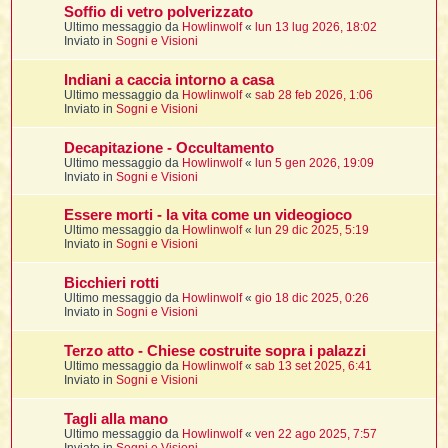
i
l
Soffio di vetro polverizzato
'
i
I
i
i
Ultimo messaggio da
Howlinwolf
«
lun 13 lug 2026, 18:02
i
i
i
Inviato in
Sogni e Visioni
i
f
i
i
i
i
Indiani a caccia intorno a casa
t
I
Ultimo messaggio da
Howlinwolf
«
sab 28 feb 2026, 1:06
l
I
i
Inviato in
Sogni e Visioni
l
i
i
t
l
t
I
i
I
Decapitazione - Occultamento
'
I
l
Ultimo messaggio da
Howlinwolf
«
lun 5 gen 2026, 19:09
t
l
t
f
Inviato in
Sogni e Visioni
i
i
t
I
t
l
t
Essere morti - la vita come un videogioco
t
i
i
i
i
Ultimo messaggio da
Howlinwolf
«
lun 29 dic 2025, 5:19
i
Inviato in
Sogni e Visioni
l
i
l
l
i
I
Bicchieri rotti
'
i
Ultimo messaggio da
Howlinwolf
«
gio 18 dic 2025, 0:26
t
I
i
Inviato in
Sogni e Visioni
i
t
t
l
i
i
I
i
l
i
Terzo atto - Chiese costruite sopra i palazzi
i
t
i
I
t
Ultimo messaggio da
Howlinwolf
«
sab 13 set 2025, 6:41
t
t
i
i
Inviato in
Sogni e Visioni
i
l
t
i
i
l
l
Tagli alla mano
i
i
f
Ultimo messaggio da
Howlinwolf
«
ven 22 ago 2025, 7:57
i
i
i
f