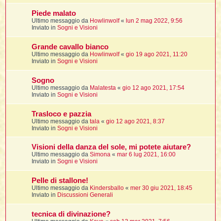
Piede malato
Ultimo messaggio da
Howlinwolf
«
lun 2 mag 2022, 9:56
i
Inviato in
Sogni e Visioni
,
Grande cavallo bianco
Ultimo messaggio da
Howlinwolf
«
gio 19 ago 2021, 11:20
Inviato in
Sogni e Visioni
i
i
Sogno
Ultimo messaggio da
Malatesta
«
gio 12 ago 2021, 17:54
Inviato in
Sogni e Visioni
i
Trasloco e pazzia
t
Ultimo messaggio da
tala
«
gio 12 ago 2021, 8:37
Inviato in
Sogni e Visioni
Visioni della danza del sole, mi potete aiutare?
i
i
Ultimo messaggio da
Simona
«
mar 6 lug 2021, 16:00
Inviato in
Sogni e Visioni
i
Pelle di stallone!
Ultimo messaggio da
Kindersballo
«
mer 30 giu 2021, 18:45
Inviato in
Discussioni Generali
i
i
tecnica di divinazione?