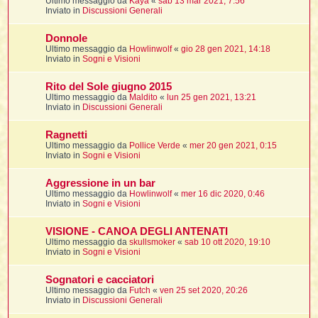
Ultimo messaggio da
Kaya
«
sab 13 mar 2021, 7:56
t
Inviato in
Discussioni Generali
Donnole
Ultimo messaggio da
Howlinwolf
«
gio 28 gen 2021, 14:18
i
Inviato in
Sogni e Visioni
l
Rito del Sole giugno 2015
Ultimo messaggio da
Maldito
«
lun 25 gen 2021, 13:21
Inviato in
Discussioni Generali
i
Ragnetti
Ultimo messaggio da
Pollice Verde
«
mer 20 gen 2021, 0:15
I
Inviato in
Sogni e Visioni
l
Aggressione in un bar
Ultimo messaggio da
Howlinwolf
«
mer 16 dic 2020, 0:46
Inviato in
Sogni e Visioni
i
VISIONE - CANOA DEGLI ANTENATI
Ultimo messaggio da
skullsmoker
«
sab 10 ott 2020, 19:10
Inviato in
Sogni e Visioni
Sognatori e cacciatori
l
Ultimo messaggio da
Futch
«
ven 25 set 2020, 20:26
l
Inviato in
Discussioni Generali