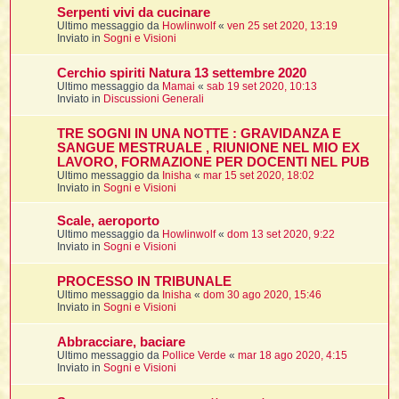
Serpenti vivi da cucinare
Ultimo messaggio da
Howlinwolf
«
ven 25 set 2020, 13:19
t
Inviato in
Sogni e Visioni
l
Cerchio spiriti Natura 13 settembre 2020
l
Ultimo messaggio da
Mamai
«
sab 19 set 2020, 10:13
Inviato in
Discussioni Generali
TRE SOGNI IN UNA NOTTE : GRAVIDANZA E
SANGUE MESTRUALE , RIUNIONE NEL MIO EX
LAVORO, FORMAZIONE PER DOCENTI NEL PUB
Ultimo messaggio da
Inisha
«
mar 15 set 2020, 18:02
Inviato in
Sogni e Visioni
i
Scale, aeroporto
Ultimo messaggio da
Howlinwolf
«
dom 13 set 2020, 9:22
i
Inviato in
Sogni e Visioni
PROCESSO IN TRIBUNALE
Ultimo messaggio da
Inisha
«
dom 30 ago 2020, 15:46
Inviato in
Sogni e Visioni
i
Abbracciare, baciare
Ultimo messaggio da
Pollice Verde
«
mar 18 ago 2020, 4:15
Inviato in
Sogni e Visioni
i