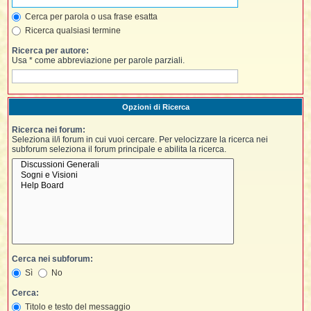
i
l
'
i
I
i
Cerca per parola o usa frase esatta
i
i
i
i
Ricerca qualsiasi termine
i
f
i
i
i
i
Ricerca per autore:
t
Usa * come abbreviazione per parole parziali.
I
l
I
i
l
i
i
t
l
t
I
i
I
'
I
l
Opzioni di Ricerca
t
l
t
f
i
i
t
I
Ricerca nei forum:
t
l
Seleziona il/i forum in cui vuoi cercare. Per velocizzare la ricerca nei
t
t
subforum seleziona il forum principale e abilita la ricerca.
i
i
i
i
i
l
i
l
l
i
I
'
i
t
I
i
i
t
t
l
i
i
I
i
l
i
i
t
i
I
t
t
Cerca nei subforum:
t
i
i
i
l
t
i
Sì
No
i
l
l
i
i
Cerca:
f
i
i
i
Titolo e testo del messaggio
f