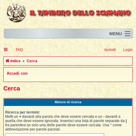
MENU
Home
I
FAQ
Iscriviti
Login
Eventi
I
I
l
l
Indice
Cerca
l
Articoli
i
I
i
I
Accedi con
Risorse
i
I
t
i
i
i
i
I
i
i
i
i
Animali
i
i
I
t
Cerca
i
i
i
I
i
i
i
l
i
l
l
i
Forum
i
t
i
i
i
i
Motore di ricerca
i
i
Blog
i
t
t
i
i
i
i
i
Ricerca per termini:
i
i
i
i
i
t
Metti un
+
davanti alla parola che deve essere cercata e un
-
davanti a
i
quella che deve essere ignorata. Inserisci una lista di parole separate da
|
i
l
i
tra parentesi se solo una delle parole deve essere cercata. Usa * come
i
i
i
l
abbreviazione per parole parziali.
i
i
l
i