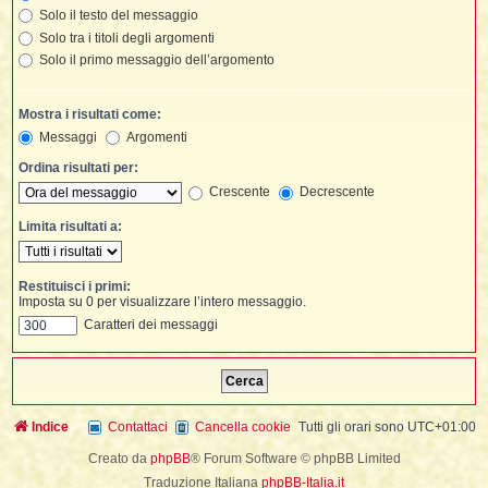
t
i
l
i
Solo il testo del messaggio
i
f
f
Solo tra i titoli degli argomenti
t
l
i
t
f
t
t
l
l
Solo il primo messaggio dell’argomento
i
i
i
t
i
i
t
I
i
i
i
Mostra i risultati come:
f
i
l
f
Messaggi
Argomenti
i
l
l
t
Ordina risultati per:
t
i
Crescente
Decrescente
i
l
i
i
i
Limita risultati a:
i
f
t
I
i
t
i
i
i
i
i
Restituisci i primi:
Imposta su 0 per visualizzare l’intero messaggio.
t
i
i
i
i
Caratteri dei messaggi
l
i
l
t
l
i
I
t
t
Indice
Contattaci
Cancella cookie
Tutti gli orari sono
UTC+01:00
'
Creato da
phpBB
® Forum Software © phpBB Limited
i
t
Traduzione Italiana
phpBB-Italia.it