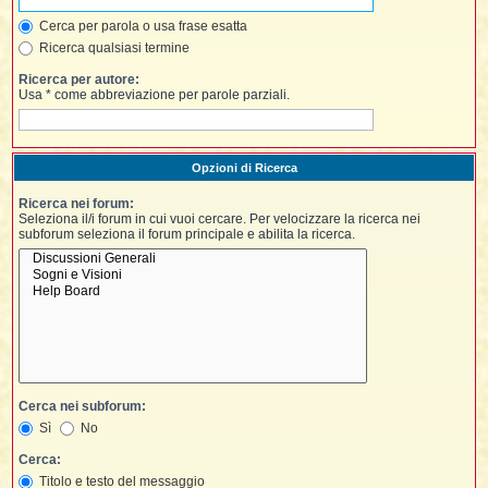
i
l
'
i
I
i
Cerca per parola o usa frase esatta
i
i
i
i
Ricerca qualsiasi termine
i
f
i
i
i
i
Ricerca per autore:
t
Usa * come abbreviazione per parole parziali.
I
l
I
i
l
i
i
t
l
t
I
i
I
'
I
l
Opzioni di Ricerca
t
l
t
f
i
i
t
I
Ricerca nei forum:
t
l
Seleziona il/i forum in cui vuoi cercare. Per velocizzare la ricerca nei
t
t
subforum seleziona il forum principale e abilita la ricerca.
i
i
i
i
i
l
i
l
l
i
I
'
i
t
I
i
i
t
t
l
i
i
I
i
l
i
i
t
i
I
t
t
Cerca nei subforum:
t
i
i
i
l
t
i
Sì
No
i
l
l
i
i
Cerca:
f
i
i
i
Titolo e testo del messaggio
f