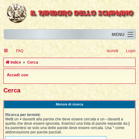
MENU
Home
I
FAQ
Iscriviti
Login
Eventi
I
I
l
l
Indice
Cerca
l
Articoli
i
I
i
I
Accedi con
Risorse
i
I
t
i
i
i
i
I
i
i
i
i
Animali
i
i
I
t
Cerca
i
i
i
I
i
i
i
l
i
l
l
i
Forum
i
t
i
i
i
i
Motore di ricerca
i
i
Blog
i
t
t
i
i
i
i
i
Ricerca per termini:
i
i
i
i
i
t
Metti un
+
davanti alla parola che deve essere cercata e un
-
davanti a
i
quella che deve essere ignorata. Inserisci una lista di parole separate da
|
i
l
i
tra parentesi se solo una delle parole deve essere cercata. Usa * come
i
i
i
l
abbreviazione per parole parziali.
i
i
l
i