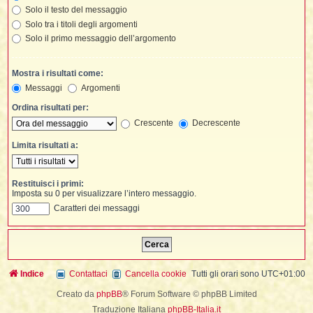
t
i
l
i
Solo il testo del messaggio
i
f
f
Solo tra i titoli degli argomenti
t
l
i
t
f
t
t
l
l
Solo il primo messaggio dell’argomento
i
i
i
t
i
i
t
I
i
i
i
Mostra i risultati come:
f
i
l
f
Messaggi
Argomenti
i
l
l
t
Ordina risultati per:
t
i
Crescente
Decrescente
i
l
i
i
i
Limita risultati a:
i
f
t
I
i
t
i
i
i
i
i
Restituisci i primi:
Imposta su 0 per visualizzare l’intero messaggio.
t
i
i
i
i
Caratteri dei messaggi
l
i
l
t
l
i
I
t
t
Indice
Contattaci
Cancella cookie
Tutti gli orari sono
UTC+01:00
'
Creato da
phpBB
® Forum Software © phpBB Limited
i
t
Traduzione Italiana
phpBB-Italia.it