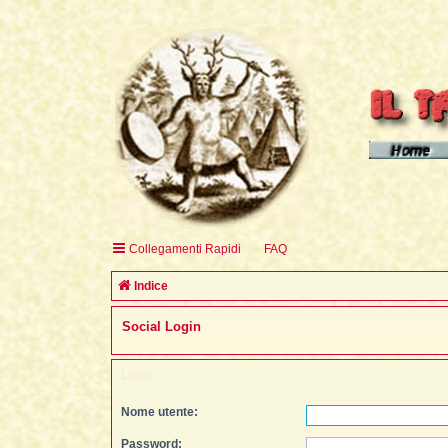
Homepage d
Homepage 
Homepage 
Collegamenti Rapidi
FAQ
English H
Indice
Social Login
Login
Nome utente:
Password: