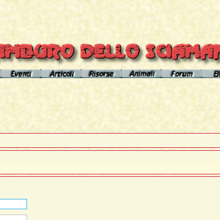
el sito
Calendario eventi
Indice articoli
Indice risorse
I poteri degli animali
Area Premium
Il Cerchio di Tamburo
L'Arútam
Info sull'autore
Gli animali nei sogni e nelle vi
del mirror
Apprendistato Sciamanico
Tséntsak e Spiriti Aiutanti
Contatto
Schede
omepage
Il Flusso di esistenze
Curanderos qualificati
Anaconda
Vicente Júa
Pagamenti
Aquila
Sciamanesimo, Sciamaneria, Sciamanità
Corso Interpretazione Sogni
Boa
Sciamanesimo e Psicologia
Dizionario dei Sogni
Cavallo
Il Cammino delle 24 Stelle
Introduzione
Elefante
La predizione sciamanica
Pagina iniziale
Giaguaro