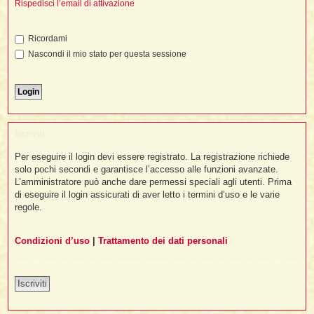
i
Rispedisci l’email di attivazione
l
'
i
I
i
i
i
i
i
i
f
i
Ricordami
i
i
i
Nascondi il mio stato per questa sessione
t
I
l
I
i
l
i
i
t
l
t
I
i
I
'
I
l
t
l
t
f
i
i
t
I
Iscriviti
t
l
t
t
i
i
Per eseguire il login devi essere registrato. La registrazione richiede
i
i
i
solo pochi secondi e garantisce l’accesso alle funzioni avanzate.
L’amministratore può anche dare permessi speciali agli utenti. Prima
l
i
di eseguire il login assicurati di aver letto i termini d’uso e le varie
l
l
i
I
'
i
regole.
t
I
i
i
t
t
l
i
i
Condizioni d’uso
|
Trattamento dei dati personali
I
i
l
i
i
t
i
I
t
t
t
i
i
i
l
t
i
Iscriviti
i
l
l
i
i
f
i
i
i
f