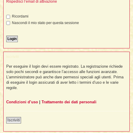
i
Rispedisci l’email di attivazione
l
'
i
I
i
i
i
i
i
i
f
i
Ricordami
i
i
i
Nascondi il mio stato per questa sessione
t
I
l
I
i
l
i
i
t
l
t
I
i
I
'
I
l
t
l
t
f
i
i
t
I
Iscriviti
t
l
t
t
i
i
Per eseguire il login devi essere registrato. La registrazione richiede
i
i
i
solo pochi secondi e garantisce l’accesso alle funzioni avanzate.
L’amministratore può anche dare permessi speciali agli utenti. Prima
l
i
di eseguire il login assicurati di aver letto i termini d’uso e le varie
l
l
i
I
'
i
regole.
t
I
i
i
t
t
l
i
i
Condizioni d’uso
|
Trattamento dei dati personali
I
i
l
i
i
t
i
I
t
t
t
i
i
i
l
t
i
Iscriviti
i
l
l
i
i
f
i
i
i
f