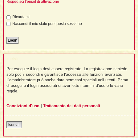
i
Rispedisci l’email di attivazione
l
'
i
I
i
i
i
i
i
i
f
i
Ricordami
i
i
i
Nascondi il mio stato per questa sessione
t
I
l
I
i
l
i
i
t
l
t
I
i
I
'
I
l
t
l
t
f
i
i
t
I
Iscriviti
t
l
t
t
i
i
Per eseguire il login devi essere registrato. La registrazione richiede
i
i
i
solo pochi secondi e garantisce l’accesso alle funzioni avanzate.
L’amministratore può anche dare permessi speciali agli utenti. Prima
l
i
di eseguire il login assicurati di aver letto i termini d’uso e le varie
l
l
i
I
'
i
regole.
t
I
i
i
t
t
l
i
i
Condizioni d’uso
|
Trattamento dei dati personali
I
i
l
i
i
t
i
I
t
t
t
i
i
i
l
t
i
Iscriviti
i
l
l
i
i
f
i
i
i
f