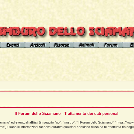
el sito
Calendario eventi
Indice articoli
Indice risorse
I poteri degli animali
Area Premium
Il Cerchio di Tamburo
L'Arútam
Info sull'autore
Gli animali nei sogni e nelle vi
del mirror
Apprendistato Sciamanico
Tséntsak e Spiriti Aiutanti
Contatto
Schede
omepage
Il Flusso di esistenze
Curanderos qualificati
Anaconda
Vicente Júa
Pagamenti
Aquila
Sciamanesimo, Sciamaneria, Sciamanità
Corso Interpretazione Sogni
Boa
Sciamanesimo e Psicologia
Dizionario dei Sogni
Cavallo
Il Forum dello Sciamano - Trattamento dei dati personali
Il Cammino delle 24 Stelle
Introduzione
Elefante
no” ed eventuali affiliati (in seguito “noi”, “nostro”, “Il Forum dello Sciamano”, “https://ww
usano le informazioni raccolte durante qualsiasi sessione d’uso da te effettuata (in seguito
La predizione sciamanica
Pagina iniziale
Giaguaro