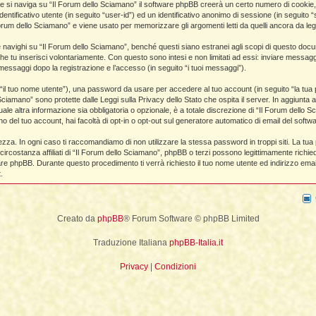
e si naviga su “Il Forum dello Sciamano” il software phpBB creerà un certo numero di cookie, ch
dentificativo utente (in seguito “user-id”) ed un identificativo anonimo di sessione (in segui
La Fine della Civiltà
Dizionario degli Tséntsak
Lepre
orum dello Sciamano” e viene usato per memorizzare gli argomenti letti da quelli ancora da legge
Il Fiume della Vita, i Reni e il muro
Introduzione
Orso
ighi su “Il Forum dello Sciamano”, benché questi siano estranei agli scopi di questo documen
he tu inserisci volontariamente. Con questo sono intesi e non limitati ad essi: inviare messagg
Articoli Premium
Pagina iniziale
i messaggi dopo la registrazione e l’accesso (in seguito “i tuoi messaggi”).
Sogno e Destino - 1° parte
La Lingua degli Spiriti
o “il tuo nome utente”), una password da usare per accedere al tuo account (in seguito “la tua p
 Sciamano” sono protette dalle Leggi sulla Privacy dello Stato che ospita il server. In aggiunta 
Sogno e Destino - 2° parte
Introduzione
e altra informazione sia obbligatoria o opzionale, è a totale discrezione di “Il Forum dello Sciama
no del tuo account, hai facoltà di opt-in o opt-out sul generatore automatico di email del soft
Tecniche di Guarigione
Indice alfabetico
ezza. In ogni caso ti raccomandiamo di non utilizzare la stessa password in troppi siti. La tu
ircostanza affiliati di “Il Forum dello Sciamano”, phpBB o terzi possono legittimamente richi
Recupero dell'Animale di Potere
Apprendistato Sciamanico Online
ware phpBB. Durante questo procedimento ti verrà richiesto il tuo nome utente ed indirizzo e
.
Estrazione delle Intrusioni
Iscrizione
Cattura delle Intrusioni
Area apprendisti
Creato da
phpBB
® Forum Software © phpBB Limited
Depossessione
Area Premium
Traduzione Italiana
phpBB-Italia.it
Guarigione a distanza
Homepage
Privacy
|
Condizioni
Sciamanesimo e Guarigione
Info sui contenuti
Introduzione
Tariffe e Offerte