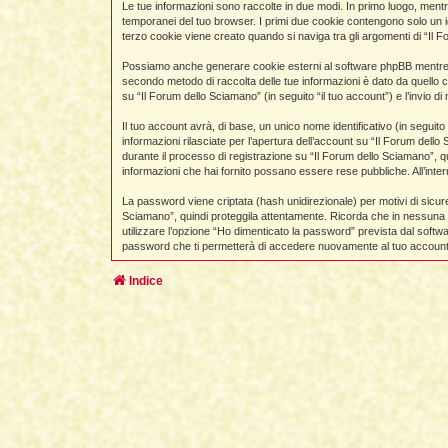
Le tue informazioni sono raccolte in due modi. In primo luogo, mentr
temporanei del tuo browser. I primi due cookie contengono solo un i
terzo cookie viene creato quando si naviga tra gli argomenti di “Il F
Possiamo anche generare cookie esterni al software phpBB mentre nav
secondo metodo di raccolta delle tue informazioni è dato da quello c
su “Il Forum dello Sciamano” (in seguito “il tuo account”) e l’invio d
Il tuo account avrà, di base, un unico nome identificativo (in seguit
informazioni rilasciate per l’apertura dell’account su “Il Forum dello
durante il processo di registrazione su “Il Forum dello Sciamano”, qual
informazioni che hai fornito possano essere rese pubbliche. All’inter
La password viene criptata (hash unidirezionale) per motivi di sicur
Sciamano”, quindi proteggila attentamente. Ricorda che in nessuna c
utilizzare l’opzione “Ho dimenticato la password” prevista dal soft
password che ti permetterà di accedere nuovamente al tuo account
Indice