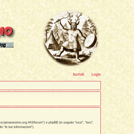
sioni
Iscriviti
Login
w.sciamanesimo.org:443/forum”) e phpBB (in seguito “essi”, “loro”,
 “le tue informazioni”).