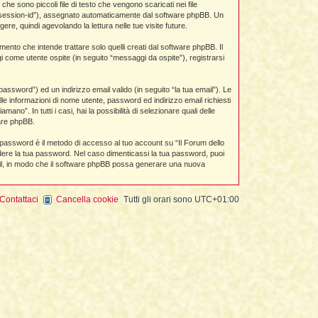
e sono piccoli file di testo che vengono scaricati nei file
to “session-id”), assegnato automaticamente dal software phpBB. Un
re, quindi agevolando la lettura nelle tue visite future.
to che intende trattare solo quelli creati dal software phpBB. Il
i come utente ospite (in seguito “messaggi da ospite”), registrarsi
assword”) ed un indirizzo email valido (in seguito “la tua email”). Le
alle informazioni di nome utente, password ed indirizzo email richiesti
no”. In tutti i casi, hai la possibilità di selezionare quali delle
ware phpBB.
a password è il metodo di accesso al tuo account su “Il Forum dello
edere la tua password. Nel caso dimenticassi la tua password, puoi
mail, in modo che il software phpBB possa generare una nuova
Contattaci
Cancella cookie
Tutti gli orari sono
UTC+01:00