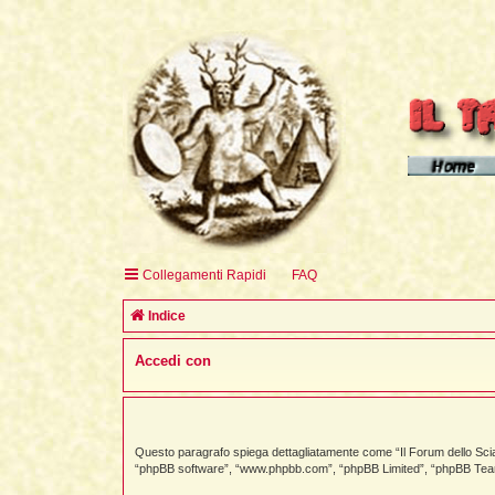
Homepage d
Homepage 
Homepage 
Collegamenti Rapidi
FAQ
English H
Indice
Accedi con
Questo paragrafo spiega dettagliatamente come “Il Forum dello Sciama
“phpBB software”, “www.phpbb.com”, “phpBB Limited”, “phpBB Teams”) 