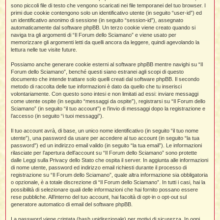
i
l
sono piccoli file di testo che vengono scaricati nei file temporanei del tuo browser. I
'
i
I
i
i
primi due cookie contengono solo un identificativo utente (in seguito “user-id”) ed
i
i
i
un identificativo anonimo di sessione (in seguito “session-id”), assegnato
i
f
i
automaticamente dal software phpBB. Un terzo cookie viene creato quando si
i
i
i
naviga tra gli argomenti di “Il Forum dello Sciamano” e viene usato per
t
memorizzare gli argomenti letti da quelli ancora da leggere, quindi agevolando la
I
l
lettura nelle tue visite future.
I
i
l
i
i
t
Possiamo anche generare cookie esterni al software phpBB mentre navighi su “Il
l
t
I
i
I
Forum dello Sciamano”, benché questi siano estranei agli scopi di questo
'
I
l
documento che intende trattare solo quelli creati dal software phpBB. Il secondo
t
l
t
f
metodo di raccolta delle tue informazioni è dato da quello che tu inserisci
i
i
t
I
volontariamente. Con questo sono intesi e non limitati ad essi: inviare messaggi
t
l
come utente ospite (in seguito “messaggi da ospite”), registrarsi su “Il Forum dello
t
t
i
i
Sciamano” (in seguito “il tuo account”) e l’invio di messaggi dopo la registrazione e
i
i
i
l’accesso (in seguito “i tuoi messaggi”).
l
i
Il tuo account avrà, di base, un unico nome identificativo (in seguito “il tuo nome
l
l
i
I
utente”), una password da usare per accedere al tuo account (in seguito “la tua
'
i
password”) ed un indirizzo email valido (in seguito “la tua email”). Le informazioni
t
I
i
rilasciate per l’apertura dell’account su “Il Forum dello Sciamano” sono protette
i
t
t
dalle Leggi sulla Privacy dello Stato che ospita il server. In aggiunta alle informazioni
l
di nome utente, password ed indirizzo email richiesti durante il processo di
i
i
I
i
l
i
registrazione su “Il Forum dello Sciamano”, quale altra informazione sia obbligatoria
i
t
i
I
t
o opzionale, è a totale discrezione di “Il Forum dello Sciamano”. In tutti i casi, hai la
t
t
i
i
possibilità di selezionare quali delle informazioni che hai fornito possano essere
i
l
t
i
rese pubbliche. All’interno del tuo account, hai facoltà di opt-in o opt-out sul
i
l
l
generatore automatico di email del software phpBB.
i
i
f
i
i
i
f
La password viene criptata (hash unidirezionale) per motivi di sicurezza. In ogni