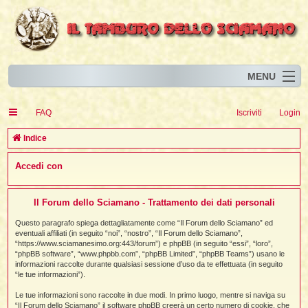
MENU
Home
I
FAQ
Iscriviti
Login
Eventi
I
I
l
l
C
Indice
l
Articoli
i
I
i
I
e
Accedi con
Risorse
i
I
t
i
r
i
i
i
I
i
i
i
i
Animali
i
i
I
t
c
i
i
i
I
i
i
Il Forum dello Sciamano - Trattamento dei dati personali
i
l
i
l
l
i
a
Forum
i
t
i
i
i
Questo paragrafo spiega dettagliatamente come “Il Forum dello Sciamano” ed
i
i
i
eventuali affiliati (in seguito “noi”, “nostro”, “Il Forum dello Sciamano”,
Blog
i
t
t
“https://www.sciamanesimo.org:443/forum”) e phpBB (in seguito “essi”, “loro”,
i
i
i
i
i
“phpBB software”, “www.phpbb.com”, “phpBB Limited”, “phpBB Teams”) usano le
i
i
i
i
i
t
informazioni raccolte durante qualsiasi sessione d’uso da te effettuata (in seguito
i
“le tue informazioni”).
i
l
i
i
i
i
l
Le tue informazioni sono raccolte in due modi. In primo luogo, mentre si naviga su
i
i
l
i
“Il Forum dello Sciamano” il software phpBB creerà un certo numero di cookie, che