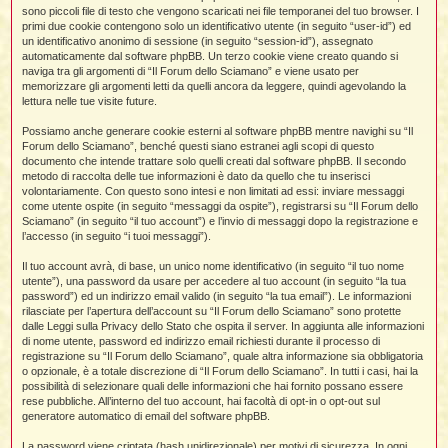
i
l
sono piccoli file di testo che vengono scaricati nei file temporanei del tuo browser. I
'
i
I
i
i
primi due cookie contengono solo un identificativo utente (in seguito “user-id”) ed
i
i
i
un identificativo anonimo di sessione (in seguito “session-id”), assegnato
i
f
i
automaticamente dal software phpBB. Un terzo cookie viene creato quando si
i
i
i
naviga tra gli argomenti di “Il Forum dello Sciamano” e viene usato per
t
memorizzare gli argomenti letti da quelli ancora da leggere, quindi agevolando la
I
l
lettura nelle tue visite future.
I
i
l
i
i
t
Possiamo anche generare cookie esterni al software phpBB mentre navighi su “Il
l
t
I
i
I
Forum dello Sciamano”, benché questi siano estranei agli scopi di questo
'
I
l
documento che intende trattare solo quelli creati dal software phpBB. Il secondo
t
l
t
f
metodo di raccolta delle tue informazioni è dato da quello che tu inserisci
i
i
t
I
volontariamente. Con questo sono intesi e non limitati ad essi: inviare messaggi
t
l
come utente ospite (in seguito “messaggi da ospite”), registrarsi su “Il Forum dello
t
t
i
i
Sciamano” (in seguito “il tuo account”) e l’invio di messaggi dopo la registrazione e
i
i
i
l’accesso (in seguito “i tuoi messaggi”).
l
i
Il tuo account avrà, di base, un unico nome identificativo (in seguito “il tuo nome
l
l
i
I
utente”), una password da usare per accedere al tuo account (in seguito “la tua
'
i
password”) ed un indirizzo email valido (in seguito “la tua email”). Le informazioni
t
I
i
rilasciate per l’apertura dell’account su “Il Forum dello Sciamano” sono protette
i
t
t
dalle Leggi sulla Privacy dello Stato che ospita il server. In aggiunta alle informazioni
l
di nome utente, password ed indirizzo email richiesti durante il processo di
i
i
I
i
l
i
registrazione su “Il Forum dello Sciamano”, quale altra informazione sia obbligatoria
i
t
i
I
t
o opzionale, è a totale discrezione di “Il Forum dello Sciamano”. In tutti i casi, hai la
t
t
i
i
possibilità di selezionare quali delle informazioni che hai fornito possano essere
i
l
t
i
rese pubbliche. All’interno del tuo account, hai facoltà di opt-in o opt-out sul
i
l
l
generatore automatico di email del software phpBB.
i
i
f
i
i
i
f
La password viene criptata (hash unidirezionale) per motivi di sicurezza. In ogni