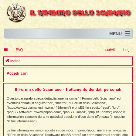
MENU
Home
I
FAQ
Iscriviti
Login
Eventi
I
I
l
l
C
Indice
l
Articoli
i
I
i
I
e
Accedi con
Risorse
i
I
t
i
r
i
i
i
I
i
i
i
i
Animali
i
i
I
t
c
i
i
i
I
i
i
Il Forum dello Sciamano - Trattamento dei dati personali
i
l
i
l
l
i
a
Forum
i
t
i
i
i
Questo paragrafo spiega dettagliatamente come “Il Forum dello Sciamano” ed
i
i
i
eventuali affiliati (in seguito “noi”, “nostro”, “Il Forum dello Sciamano”,
Blog
i
t
t
“https://www.sciamanesimo.org:443/forum”) e phpBB (in seguito “essi”, “loro”,
i
i
i
i
i
“phpBB software”, “www.phpbb.com”, “phpBB Limited”, “phpBB Teams”) usano le
i
i
i
i
i
t
informazioni raccolte durante qualsiasi sessione d’uso da te effettuata (in seguito
i
“le tue informazioni”).
i
l
i
i
i
i
l
Le tue informazioni sono raccolte in due modi. In primo luogo, mentre si naviga su
i
i
l
i
“Il Forum dello Sciamano” il software phpBB creerà un certo numero di cookie, che