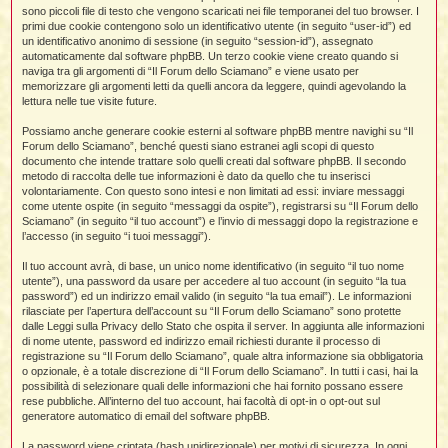
i
l
sono piccoli file di testo che vengono scaricati nei file temporanei del tuo browser. I
'
i
I
i
i
primi due cookie contengono solo un identificativo utente (in seguito “user-id”) ed
i
i
i
un identificativo anonimo di sessione (in seguito “session-id”), assegnato
i
f
i
automaticamente dal software phpBB. Un terzo cookie viene creato quando si
i
i
i
naviga tra gli argomenti di “Il Forum dello Sciamano” e viene usato per
t
memorizzare gli argomenti letti da quelli ancora da leggere, quindi agevolando la
I
l
lettura nelle tue visite future.
I
i
l
i
i
t
Possiamo anche generare cookie esterni al software phpBB mentre navighi su “Il
l
t
I
i
I
Forum dello Sciamano”, benché questi siano estranei agli scopi di questo
'
I
l
documento che intende trattare solo quelli creati dal software phpBB. Il secondo
t
l
t
f
metodo di raccolta delle tue informazioni è dato da quello che tu inserisci
i
i
t
I
volontariamente. Con questo sono intesi e non limitati ad essi: inviare messaggi
t
l
come utente ospite (in seguito “messaggi da ospite”), registrarsi su “Il Forum dello
t
t
i
i
Sciamano” (in seguito “il tuo account”) e l’invio di messaggi dopo la registrazione e
i
i
i
l’accesso (in seguito “i tuoi messaggi”).
l
i
Il tuo account avrà, di base, un unico nome identificativo (in seguito “il tuo nome
l
l
i
I
utente”), una password da usare per accedere al tuo account (in seguito “la tua
'
i
password”) ed un indirizzo email valido (in seguito “la tua email”). Le informazioni
t
I
i
rilasciate per l’apertura dell’account su “Il Forum dello Sciamano” sono protette
i
t
t
dalle Leggi sulla Privacy dello Stato che ospita il server. In aggiunta alle informazioni
l
di nome utente, password ed indirizzo email richiesti durante il processo di
i
i
I
i
l
i
registrazione su “Il Forum dello Sciamano”, quale altra informazione sia obbligatoria
i
t
i
I
t
o opzionale, è a totale discrezione di “Il Forum dello Sciamano”. In tutti i casi, hai la
t
t
i
i
possibilità di selezionare quali delle informazioni che hai fornito possano essere
i
l
t
i
rese pubbliche. All’interno del tuo account, hai facoltà di opt-in o opt-out sul
i
l
l
generatore automatico di email del software phpBB.
i
i
f
i
i
i
f
La password viene criptata (hash unidirezionale) per motivi di sicurezza. In ogni