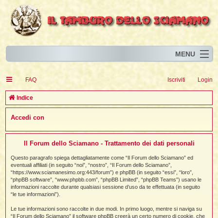
MENU
Home
I
FAQ
Iscriviti
Login
Eventi
I
I
l
l
C
Indice
l
Articoli
i
I
i
I
e
Accedi con
Risorse
i
I
t
i
r
i
i
i
I
i
i
i
i
Animali
i
i
I
t
c
i
i
i
I
i
i
Il Forum dello Sciamano - Trattamento dei dati personali
i
l
i
l
l
i
a
Forum
i
t
i
i
i
Questo paragrafo spiega dettagliatamente come “Il Forum dello Sciamano” ed
i
i
i
eventuali affiliati (in seguito “noi”, “nostro”, “Il Forum dello Sciamano”,
Blog
i
t
t
“https://www.sciamanesimo.org:443/forum”) e phpBB (in seguito “essi”, “loro”,
i
i
i
i
i
“phpBB software”, “www.phpbb.com”, “phpBB Limited”, “phpBB Teams”) usano le
i
i
i
i
i
t
informazioni raccolte durante qualsiasi sessione d’uso da te effettuata (in seguito
i
“le tue informazioni”).
i
l
i
i
i
i
l
Le tue informazioni sono raccolte in due modi. In primo luogo, mentre si naviga su
i
i
l
i
“Il Forum dello Sciamano” il software phpBB creerà un certo numero di cookie, che