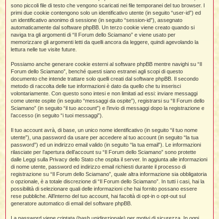
i
l
sono piccoli file di testo che vengono scaricati nei file temporanei del tuo browser. I
'
i
I
i
i
primi due cookie contengono solo un identificativo utente (in seguito “user-id”) ed
i
i
i
un identificativo anonimo di sessione (in seguito “session-id”), assegnato
i
f
i
automaticamente dal software phpBB. Un terzo cookie viene creato quando si
i
i
i
naviga tra gli argomenti di “Il Forum dello Sciamano” e viene usato per
t
memorizzare gli argomenti letti da quelli ancora da leggere, quindi agevolando la
I
l
lettura nelle tue visite future.
I
i
l
i
i
t
Possiamo anche generare cookie esterni al software phpBB mentre navighi su “Il
l
t
I
i
I
Forum dello Sciamano”, benché questi siano estranei agli scopi di questo
'
I
l
documento che intende trattare solo quelli creati dal software phpBB. Il secondo
t
l
t
f
metodo di raccolta delle tue informazioni è dato da quello che tu inserisci
i
i
t
I
volontariamente. Con questo sono intesi e non limitati ad essi: inviare messaggi
t
l
come utente ospite (in seguito “messaggi da ospite”), registrarsi su “Il Forum dello
t
t
i
i
Sciamano” (in seguito “il tuo account”) e l’invio di messaggi dopo la registrazione e
i
i
i
l’accesso (in seguito “i tuoi messaggi”).
l
i
Il tuo account avrà, di base, un unico nome identificativo (in seguito “il tuo nome
l
l
i
I
utente”), una password da usare per accedere al tuo account (in seguito “la tua
'
i
password”) ed un indirizzo email valido (in seguito “la tua email”). Le informazioni
t
I
i
rilasciate per l’apertura dell’account su “Il Forum dello Sciamano” sono protette
i
t
t
dalle Leggi sulla Privacy dello Stato che ospita il server. In aggiunta alle informazioni
l
di nome utente, password ed indirizzo email richiesti durante il processo di
i
i
I
i
l
i
registrazione su “Il Forum dello Sciamano”, quale altra informazione sia obbligatoria
i
t
i
I
t
o opzionale, è a totale discrezione di “Il Forum dello Sciamano”. In tutti i casi, hai la
t
t
i
i
possibilità di selezionare quali delle informazioni che hai fornito possano essere
i
l
t
i
rese pubbliche. All’interno del tuo account, hai facoltà di opt-in o opt-out sul
i
l
l
generatore automatico di email del software phpBB.
i
i
f
i
i
i
f
La password viene criptata (hash unidirezionale) per motivi di sicurezza. In ogni