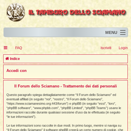
MENU
Home
I
FAQ
Iscriviti
Login
Eventi
I
I
l
l
C
Indice
l
Articoli
i
I
i
I
e
Accedi con
Risorse
i
I
t
i
r
i
i
i
I
i
i
i
i
Animali
i
i
I
t
c
i
i
i
I
i
i
Il Forum dello Sciamano - Trattamento dei dati personali
i
l
i
l
l
i
a
Forum
i
t
i
i
i
Questo paragrafo spiega dettagliatamente come “Il Forum dello Sciamano” ed
i
i
i
eventuali affiliati (in seguito “noi”, “nostro”, “Il Forum dello Sciamano”,
Blog
i
t
t
“https://www.sciamanesimo.org:443/forum”) e phpBB (in seguito “essi”, “loro”,
i
i
i
i
i
“phpBB software”, “www.phpbb.com”, “phpBB Limited”, “phpBB Teams”) usano le
i
i
i
i
i
t
informazioni raccolte durante qualsiasi sessione d’uso da te effettuata (in seguito
i
“le tue informazioni”).
i
l
i
i
i
i
l
Le tue informazioni sono raccolte in due modi. In primo luogo, mentre si naviga su
i
i
l
i
“Il Forum dello Sciamano” il software phpBB creerà un certo numero di cookie, che