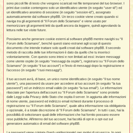
i
l
sono piccoli file di testo che vengono scaricati nei file temporanei del tuo browser. I
'
i
I
i
i
primi due cookie contengono solo un identificativo utente (in seguito “user-id”) ed
i
i
i
un identificativo anonimo di sessione (in seguito “session-id”), assegnato
i
f
i
automaticamente dal software phpBB. Un terzo cookie viene creato quando si
i
i
i
naviga tra gli argomenti di “Il Forum dello Sciamano” e viene usato per
t
memorizzare gli argomenti letti da quelli ancora da leggere, quindi agevolando la
I
l
lettura nelle tue visite future.
I
i
l
i
i
t
Possiamo anche generare cookie esterni al software phpBB mentre navighi su “Il
l
t
I
i
I
Forum dello Sciamano”, benché questi siano estranei agli scopi di questo
'
I
l
documento che intende trattare solo quelli creati dal software phpBB. Il secondo
t
l
t
f
metodo di raccolta delle tue informazioni è dato da quello che tu inserisci
i
i
t
I
volontariamente. Con questo sono intesi e non limitati ad essi: inviare messaggi
t
l
come utente ospite (in seguito “messaggi da ospite”), registrarsi su “Il Forum dello
t
t
i
i
Sciamano” (in seguito “il tuo account”) e l’invio di messaggi dopo la registrazione e
i
i
i
l’accesso (in seguito “i tuoi messaggi”).
l
i
Il tuo account avrà, di base, un unico nome identificativo (in seguito “il tuo nome
l
l
i
I
utente”), una password da usare per accedere al tuo account (in seguito “la tua
'
i
password”) ed un indirizzo email valido (in seguito “la tua email”). Le informazioni
t
I
i
rilasciate per l’apertura dell’account su “Il Forum dello Sciamano” sono protette
i
t
t
dalle Leggi sulla Privacy dello Stato che ospita il server. In aggiunta alle informazioni
l
di nome utente, password ed indirizzo email richiesti durante il processo di
i
i
I
i
l
i
registrazione su “Il Forum dello Sciamano”, quale altra informazione sia obbligatoria
i
t
i
I
t
o opzionale, è a totale discrezione di “Il Forum dello Sciamano”. In tutti i casi, hai la
t
t
i
i
possibilità di selezionare quali delle informazioni che hai fornito possano essere
i
l
t
i
rese pubbliche. All’interno del tuo account, hai facoltà di opt-in o opt-out sul
i
l
l
generatore automatico di email del software phpBB.
i
i
f
i
i
i
f
La password viene criptata (hash unidirezionale) per motivi di sicurezza. In ogni