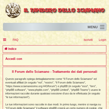
MENU
Home
I
FAQ
Iscriviti
Login
Eventi
I
I
l
l
C
Indice
l
Articoli
i
I
i
I
e
Accedi con
Risorse
i
I
t
i
r
i
i
i
I
i
i
i
i
Animali
i
i
I
t
c
i
i
i
I
i
i
Il Forum dello Sciamano - Trattamento dei dati personali
i
l
i
l
l
i
a
Forum
i
t
i
i
i
Questo paragrafo spiega dettagliatamente come “Il Forum dello Sciamano” ed
i
i
i
eventuali affiliati (in seguito “noi”, “nostro”, “Il Forum dello Sciamano”,
Blog
i
t
t
“https://www.sciamanesimo.org:443/forum”) e phpBB (in seguito “essi”, “loro”,
i
i
i
i
i
“phpBB software”, “www.phpbb.com”, “phpBB Limited”, “phpBB Teams”) usano le
i
i
i
i
i
t
informazioni raccolte durante qualsiasi sessione d’uso da te effettuata (in seguito
i
“le tue informazioni”).
i
l
i
i
i
i
l
Le tue informazioni sono raccolte in due modi. In primo luogo, mentre si naviga su
i
i
l
i
“Il Forum dello Sciamano” il software phpBB creerà un certo numero di cookie, che