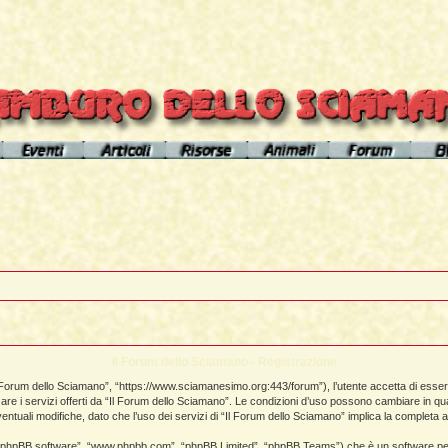
el sito
Calendario eventi
Indice articoli
Indice risorse
I poteri degli animali
Area Premium
Il Cerchio di Tamburo
L'Arútam
Info sull'autore
Gli animali nei sogni e nelle vi
del mirror
Apprendistato Sciamanico
Tséntsak e Spiriti Aiutanti
Contatto
Schede
omepage
Il Flusso di esistenze
Curanderos qualificati
Anaconda
Vicente Júa
Pagamenti
Aquila
Sciamanesimo, Sciamaneria, Sciamanità
Corso Interpretazione Sogni
Boa
Il Forum dello Sciamano - Registrazione
Sciamanesimo e Psicologia
Dizionario dei Sogni
Cavallo
l Forum dello Sciamano”, “https://www.sciamanesimo.org:443/forum”), l’utente accetta di essere
izzare i servizi offerti da “Il Forum dello Sciamano”. Le condizioni d’uso possono cambiare in 
Il Cammino delle 24 Stelle
Introduzione
Elefante
uali modifiche, dato che l’uso dei servizi di “Il Forum dello Sciamano” implica la completa a
La predizione sciamanica
Pagina iniziale
Giaguaro
o”, “phpBB software”, “www.phpbb.com”, “phpBB Limited”, “phpBB Teams”) che è un software per 