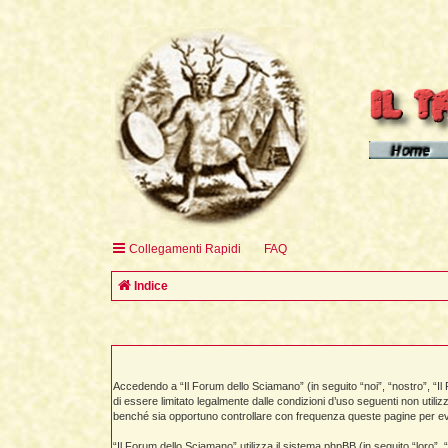
Homepage d
Homepage 
Homepage 
Collegamenti Rapidi
FAQ
English H
Indice
Accedendo a “Il Forum dello Sciamano” (in seguito “noi”, “nostro”, “I
di essere limitato legalmente dalle condizioni d’uso seguenti non util
benché sia opportuno controllare con frequenza queste pagine per event
“Il Forum dello Sciamano” utilizza il sistema phpBB (in seguito “lor