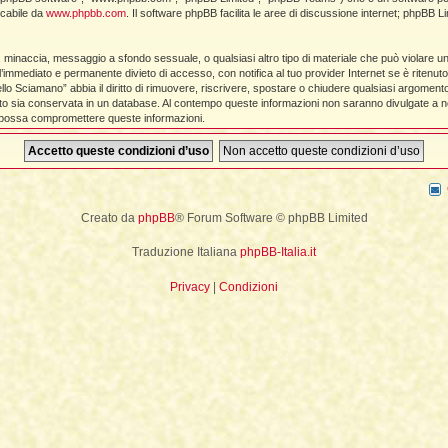
icabile da
www.phpbb.com
. Il software phpBB facilita le aree di discussione internet; phpBB Li
La Fine della Civiltà
Dizionario degli Tséntsak
Lepre
Il Fiume della Vita, i Reni e il muro
Introduzione
Orso
ia, minaccia, messaggio a sfondo sessuale, o qualsiasi altro tipo di materiale che può violare u
immediato e permanente divieto di accesso, con notifica al tuo provider Internet se è ritenuto da
llo Sciamano” abbia il diritto di rimuovere, riscrivere, spostare o chiudere qualsiasi argomen
Articoli Premium
Pagina iniziale
viato sia conservata in un database. Al contempo queste informazioni non saranno divulgate 
he possa compromettere queste informazioni.
Sogno e Destino - 1° parte
La Lingua degli Spiriti
Sogno e Destino - 2° parte
Introduzione
Tecniche di Guarigione
Indice alfabetico
Creato da
phpBB
® Forum Software © phpBB Limited
Recupero dell'Animale di Potere
Apprendistato Sciamanico Online
Traduzione Italiana
phpBB-Italia.it
Estrazione delle Intrusioni
Iscrizione
Privacy
|
Condizioni
Cattura delle Intrusioni
Area apprendisti
Depossessione
Area Premium
Guarigione a distanza
Homepage
Sciamanesimo e Guarigione
Info sui contenuti
Introduzione
Tariffe e Offerte