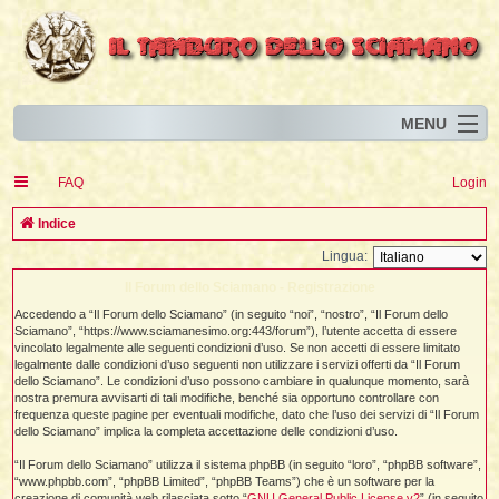
MENU
Home
I
FAQ
Login
Eventi
I
I
l
l
C
Indice
l
Articoli
i
I
i
I
e
Lingua:
Risorse
i
I
t
i
r
i
i
Il Forum dello Sciamano - Registrazione
i
I
i
i
i
i
Animali
i
i
I
t
c
Accedendo a “Il Forum dello Sciamano” (in seguito “noi”, “nostro”, “Il Forum dello
i
i
i
I
i
i
i
Sciamano”, “https://www.sciamanesimo.org:443/forum”), l’utente accetta di essere
l
i
l
l
i
a
Forum
i
t
vincolato legalmente alle seguenti condizioni d’uso. Se non accetti di essere limitato
i
i
i
legalmente dalle condizioni d’uso seguenti non utilizzare i servizi offerti da “Il Forum
i
i
i
Blog
i
dello Sciamano”. Le condizioni d’uso possono cambiare in qualunque momento, sarà
t
t
i
i
i
i
nostra premura avvisarti di tali modifiche, benché sia opportuno controllare con
i
i
i
i
frequenza queste pagine per eventuali modifiche, dato che l’uso dei servizi di “Il Forum
i
i
t
dello Sciamano” implica la completa accettazione delle condizioni d’uso.
i
i
l
i
i
“Il Forum dello Sciamano” utilizza il sistema phpBB (in seguito “loro”, “phpBB software”,
i
i
l
“www.phpbb.com”, “phpBB Limited”, “phpBB Teams”) che è un software per la
i
i
l
i
creazione di comunità web rilasciata sotto “
GNU General Public License v2
” (in seguito