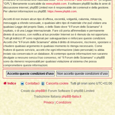
i
l
“GPL”) liberamente scaricabile da
www.phpbb.com
. Il software phpBB facilita le aree di
'
i
I
i
i
discussione internet; phpBB Limited non è responsabile dei contenuti e della gestione.
i
i
i
Per ulteriori informazioni su phpBB:
https://www.phpbb.com
.
i
f
i
i
i
i
Accetti di non inviare alcun tipo di offesa, oscenità, volgarità, calunnia, minaccia,
t
messaggio a sfondo sessuale, o qualsiasi altro tipo di materiale che può violare una
I
l
I
i
qualsiasi Legge del proprio Stato, o dello Stato dove “Il Forum dello Sciamano” è
l
i
i
ospitato, o di una Legge internazionale. Fare ciò porta all’immediato e permanente
t
l
t
divieto di accesso, con notifica al tuo provider Internet se è ritenuto da noi opportuno.
I
i
I
'
Tutti gli indirizzi IP sono registrati per salvaguardare e rinforzare queste condizioni.
I
l
t
Accetti che “Il Forum dello Sciamano” abbia il diritto di rimuovere, riscrivere, spostare o
l
t
f
chiudere qualsiasi argomento in qualsiasi momento lo ritenga necessario. Come
i
i
t
I
fruitore di questo servizio, accetti che ogni informazione (dato personale) tu abbia
t
l
inviato sia conservata in un database. Al contempo queste informazioni non saranno
t
t
i
i
divulgate a nessuno senza il tuo consenso, né “Il Forum dello Sciamano” o phpBB
i
i
i
sono da ritenersi responsabili per qualsiasi violazione al sistema che possa
compromettere queste informazioni.
l
i
l
l
i
I
'
i
t
I
i
i
t
Indice
Contattaci
Cancella cookie
Tutti gli orari sono
UTC+01:00
t
l
i
i
I
i
l
i
Creato da
phpBB
® Forum Software © phpBB Limited
i
t
i
I
t
t
t
Traduzione Italiana
phpBB-Italia.it
i
i
i
l
t
i
Privacy
|
Condizioni
i
l
l
i
i
f
i
i
i
f