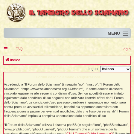
MENU
Home
I
FAQ
Login
Eventi
I
I
l
l
C
Indice
l
Articoli
i
I
i
I
e
Lingua:
Risorse
i
I
t
i
r
i
i
Il Forum dello Sciamano - Registrazione
i
I
i
i
i
i
Animali
i
i
I
t
c
Accedendo a “Il Forum dello Sciamano” (in seguito “noi”, “nostro”, “Il Forum dello
i
i
i
I
i
i
i
Sciamano”, “https://www.sciamanesimo.org:443/forum”), l’utente accetta di essere
l
i
l
l
i
a
Forum
i
t
vincolato legalmente alle seguenti condizioni d’uso. Se non accetti di essere limitato
i
i
i
legalmente dalle condizioni d’uso seguenti non utilizzare i servizi offerti da “Il Forum
i
i
i
Blog
i
dello Sciamano”. Le condizioni d’uso possono cambiare in qualunque momento, sarà
t
t
i
i
i
i
nostra premura avvisarti di tali modifiche, benché sia opportuno controllare con
i
i
i
i
frequenza queste pagine per eventuali modifiche, dato che l’uso dei servizi di “Il Forum
i
i
t
dello Sciamano” implica la completa accettazione delle condizioni d’uso.
i
i
l
i
i
“Il Forum dello Sciamano” utilizza il sistema phpBB (in seguito “loro”, “phpBB software”,
i
i
l
“www.phpbb.com”, “phpBB Limited”, “phpBB Teams”) che è un software per la
i
i
l
i
creazione di comunità web rilasciata sotto “
GNU General Public License v2
” (in seguito