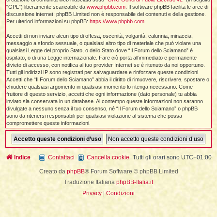
i
l
“GPL”) liberamente scaricabile da
www.phpbb.com
. Il software phpBB facilita le aree di
'
i
I
i
i
discussione internet; phpBB Limited non è responsabile dei contenuti e della gestione.
i
i
i
Per ulteriori informazioni su phpBB:
https://www.phpbb.com
.
i
f
i
i
i
i
Accetti di non inviare alcun tipo di offesa, oscenità, volgarità, calunnia, minaccia,
t
messaggio a sfondo sessuale, o qualsiasi altro tipo di materiale che può violare una
I
l
I
i
qualsiasi Legge del proprio Stato, o dello Stato dove “Il Forum dello Sciamano” è
l
i
i
ospitato, o di una Legge internazionale. Fare ciò porta all’immediato e permanente
t
l
t
divieto di accesso, con notifica al tuo provider Internet se è ritenuto da noi opportuno.
I
i
I
'
Tutti gli indirizzi IP sono registrati per salvaguardare e rinforzare queste condizioni.
I
l
t
Accetti che “Il Forum dello Sciamano” abbia il diritto di rimuovere, riscrivere, spostare o
l
t
f
chiudere qualsiasi argomento in qualsiasi momento lo ritenga necessario. Come
i
i
t
I
fruitore di questo servizio, accetti che ogni informazione (dato personale) tu abbia
t
l
inviato sia conservata in un database. Al contempo queste informazioni non saranno
t
t
i
i
divulgate a nessuno senza il tuo consenso, né “Il Forum dello Sciamano” o phpBB
i
i
i
sono da ritenersi responsabili per qualsiasi violazione al sistema che possa
compromettere queste informazioni.
l
i
l
l
i
I
'
i
t
I
i
i
t
Indice
Contattaci
Cancella cookie
Tutti gli orari sono
UTC+01:00
t
l
i
i
I
i
l
i
Creato da
phpBB
® Forum Software © phpBB Limited
i
t
i
I
t
t
t
Traduzione Italiana
phpBB-Italia.it
i
i
i
l
t
i
Privacy
|
Condizioni
i
l
l
i
i
f
i
i
i
f