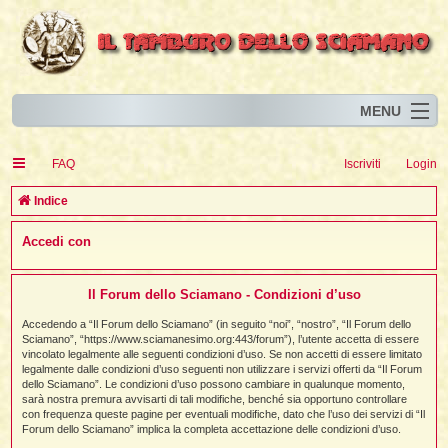
MENU
Home
I
FAQ
Iscriviti
Login
Eventi
I
I
l
l
C
Indice
l
Articoli
i
I
i
I
e
Accedi con
Risorse
i
I
t
i
r
i
i
i
I
i
i
i
i
Animali
i
i
I
t
c
i
i
i
I
i
i
Il Forum dello Sciamano - Condizioni d’uso
i
l
i
l
l
i
a
Forum
i
t
i
i
i
Accedendo a “Il Forum dello Sciamano” (in seguito “noi”, “nostro”, “Il Forum dello
i
i
i
Sciamano”, “https://www.sciamanesimo.org:443/forum”), l’utente accetta di essere
Blog
i
t
t
vincolato legalmente alle seguenti condizioni d’uso. Se non accetti di essere limitato
i
i
i
i
i
legalmente dalle condizioni d’uso seguenti non utilizzare i servizi offerti da “Il Forum
i
i
i
i
i
t
dello Sciamano”. Le condizioni d’uso possono cambiare in qualunque momento,
i
sarà nostra premura avvisarti di tali modifiche, benché sia opportuno controllare
i
l
i
con frequenza queste pagine per eventuali modifiche, dato che l’uso dei servizi di “Il
i
i
i
l
Forum dello Sciamano” implica la completa accettazione delle condizioni d’uso.
i
i
l
i