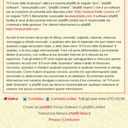
i
l
“Il Forum dello Sciamano” utilizza il sistema phpBB (in seguito “loro”, “phpBB
'
i
I
i
i
software”, “www.phpbb.com”, “phpBB Limited”, “phpBB Teams”) che è un software
i
i
i
per la creazione di comunità web rilasciata sotto “
GNU General Public License v2
”
i
f
i
(in seguito “GPL”) liberamente scaricabile da
www.phpbb.com
. Il software phpBB
i
i
i
facilita le aree di discussione internet; phpBB Limited non è responsabile dei
t
contenuti e della gestione. Per ulteriori informazioni su phpBB:
I
l
https://www.phpbb.com
.
I
i
l
i
i
t
Accetti di non inviare alcun tipo di offesa, oscenità, volgarità, calunnia, minaccia,
l
t
I
i
I
messaggio a sfondo sessuale, o qualsiasi altro tipo di materiale che può violare una
'
I
l
qualsiasi Legge del proprio Stato, o dello Stato dove “Il Forum dello Sciamano” è
t
l
t
f
ospitato, o di una Legge internazionale. Fare ciò porta all’immediato e permanente
i
i
t
I
divieto di accesso, con notifica al tuo provider Internet se è ritenuto da noi
t
l
opportuno. Tutti gli indirizzi IP sono registrati per salvaguardare e rinforzare queste
t
t
i
i
condizioni. Accetti che “Il Forum dello Sciamano” abbia il diritto di rimuovere,
i
i
i
riscrivere, spostare o chiudere qualsiasi argomento in qualsiasi momento lo ritenga
necessario. Come fruitore di questo servizio, accetti che ogni informazione (dato
l
i
personale) tu abbia inviato sia conservata in un database. Al contempo queste
l
l
i
I
informazioni non saranno divulgate a nessuno senza il tuo consenso, né “Il Forum
'
i
dello Sciamano” o phpBB sono da ritenersi responsabili per qualsiasi violazione al
t
I
i
sistema che possa compromettere queste informazioni.
i
t
t
l
i
i
I
i
Indice
Contattaci
Cancella cookie
Tutti gli orari sono
UTC+01:00
l
i
i
t
i
I
t
t
t
Creato da
phpBB
® Forum Software © phpBB Limited
i
i
i
l
t
i
Traduzione Italiana
phpBB-Italia.it
i
l
l
Privacy
|
Condizioni
i
i
f
i
i
i
f