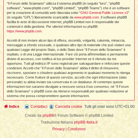
i
l
“Il Forum dello Sciamano” utilizza il sistema phpBB (in seguito “loro”, “phpBB
'
i
I
i
i
software”, “www.phpbb.com”, “phpBB Limited”, “phpBB Teams”) che è un software
i
i
i
per la creazione di comunità web rilasciata sotto “
GNU General Public License v2
”
i
f
i
(in seguito “GPL”) liberamente scaricabile da
www.phpbb.com
. Il software phpBB
i
i
i
facilita le aree di discussione internet; phpBB Limited non è responsabile dei
t
contenuti e della gestione. Per ulteriori informazioni su phpBB:
I
l
https://www.phpbb.com
.
I
i
l
i
i
t
Accetti di non inviare alcun tipo di offesa, oscenità, volgarità, calunnia, minaccia,
l
t
I
i
I
messaggio a sfondo sessuale, o qualsiasi altro tipo di materiale che può violare una
'
I
l
qualsiasi Legge del proprio Stato, o dello Stato dove “Il Forum dello Sciamano” è
t
l
t
f
ospitato, o di una Legge internazionale. Fare ciò porta all’immediato e permanente
i
i
t
I
divieto di accesso, con notifica al tuo provider Internet se è ritenuto da noi
t
l
opportuno. Tutti gli indirizzi IP sono registrati per salvaguardare e rinforzare queste
t
t
i
i
condizioni. Accetti che “Il Forum dello Sciamano” abbia il diritto di rimuovere,
i
i
i
riscrivere, spostare o chiudere qualsiasi argomento in qualsiasi momento lo ritenga
necessario. Come fruitore di questo servizio, accetti che ogni informazione (dato
l
i
personale) tu abbia inviato sia conservata in un database. Al contempo queste
l
l
i
I
informazioni non saranno divulgate a nessuno senza il tuo consenso, né “Il Forum
'
i
dello Sciamano” o phpBB sono da ritenersi responsabili per qualsiasi violazione al
t
I
i
sistema che possa compromettere queste informazioni.
i
t
t
l
i
i
I
i
Indice
Contattaci
Cancella cookie
Tutti gli orari sono
UTC+01:00
l
i
i
t
i
I
t
t
t
Creato da
phpBB
® Forum Software © phpBB Limited
i
i
i
l
t
i
Traduzione Italiana
phpBB-Italia.it
i
l
l
Privacy
|
Condizioni
i
i
f
i
i
i
f