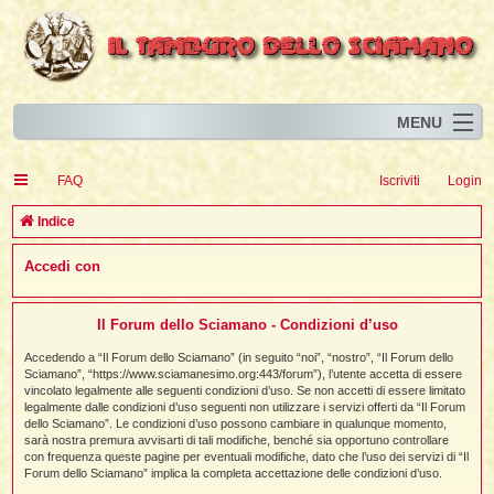
MENU
Home
I
FAQ
Iscriviti
Login
Eventi
I
I
l
l
C
Indice
l
Articoli
i
I
i
I
e
Accedi con
Risorse
i
I
t
i
r
i
i
i
I
i
i
i
i
Animali
i
i
I
t
c
i
i
i
I
i
i
Il Forum dello Sciamano - Condizioni d’uso
i
l
i
l
l
i
a
Forum
i
t
i
i
i
Accedendo a “Il Forum dello Sciamano” (in seguito “noi”, “nostro”, “Il Forum dello
i
i
i
Sciamano”, “https://www.sciamanesimo.org:443/forum”), l’utente accetta di essere
Blog
i
t
t
vincolato legalmente alle seguenti condizioni d’uso. Se non accetti di essere limitato
i
i
i
i
i
legalmente dalle condizioni d’uso seguenti non utilizzare i servizi offerti da “Il Forum
i
i
i
i
i
t
dello Sciamano”. Le condizioni d’uso possono cambiare in qualunque momento,
i
sarà nostra premura avvisarti di tali modifiche, benché sia opportuno controllare
i
l
i
con frequenza queste pagine per eventuali modifiche, dato che l’uso dei servizi di “Il
i
i
i
l
Forum dello Sciamano” implica la completa accettazione delle condizioni d’uso.
i
i
l
i