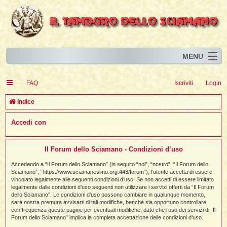
MENU
Home
I
FAQ
Iscriviti
Login
Eventi
I
I
l
l
C
Indice
l
Articoli
i
I
i
I
e
Accedi con
Risorse
i
I
t
i
r
i
i
i
I
i
i
i
i
Animali
i
i
I
t
c
i
i
i
I
i
i
Il Forum dello Sciamano - Condizioni d’uso
i
l
i
l
l
i
a
Forum
i
t
i
i
i
Accedendo a “Il Forum dello Sciamano” (in seguito “noi”, “nostro”, “Il Forum dello
i
i
i
Sciamano”, “https://www.sciamanesimo.org:443/forum”), l’utente accetta di essere
Blog
i
t
t
vincolato legalmente alle seguenti condizioni d’uso. Se non accetti di essere limitato
i
i
i
i
i
legalmente dalle condizioni d’uso seguenti non utilizzare i servizi offerti da “Il Forum
i
i
i
i
i
t
dello Sciamano”. Le condizioni d’uso possono cambiare in qualunque momento,
i
sarà nostra premura avvisarti di tali modifiche, benché sia opportuno controllare
i
l
i
con frequenza queste pagine per eventuali modifiche, dato che l’uso dei servizi di “Il
i
i
i
l
Forum dello Sciamano” implica la completa accettazione delle condizioni d’uso.
i
i
l
i