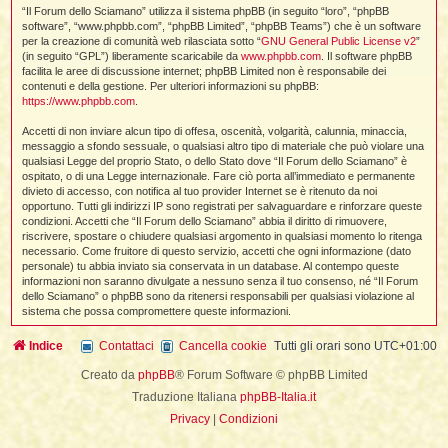
i
l
“Il Forum dello Sciamano” utilizza il sistema phpBB (in seguito “loro”, “phpBB
'
i
I
i
i
software”, “www.phpbb.com”, “phpBB Limited”, “phpBB Teams”) che è un software
i
i
i
per la creazione di comunità web rilasciata sotto “
GNU General Public License v2
”
i
f
i
(in seguito “GPL”) liberamente scaricabile da
www.phpbb.com
. Il software phpBB
i
i
i
facilita le aree di discussione internet; phpBB Limited non è responsabile dei
t
contenuti e della gestione. Per ulteriori informazioni su phpBB:
I
l
https://www.phpbb.com
.
I
i
l
i
i
t
Accetti di non inviare alcun tipo di offesa, oscenità, volgarità, calunnia, minaccia,
l
t
I
i
I
messaggio a sfondo sessuale, o qualsiasi altro tipo di materiale che può violare una
'
I
l
qualsiasi Legge del proprio Stato, o dello Stato dove “Il Forum dello Sciamano” è
t
l
t
f
ospitato, o di una Legge internazionale. Fare ciò porta all’immediato e permanente
i
i
t
I
divieto di accesso, con notifica al tuo provider Internet se è ritenuto da noi
t
l
opportuno. Tutti gli indirizzi IP sono registrati per salvaguardare e rinforzare queste
t
t
i
i
condizioni. Accetti che “Il Forum dello Sciamano” abbia il diritto di rimuovere,
i
i
i
riscrivere, spostare o chiudere qualsiasi argomento in qualsiasi momento lo ritenga
necessario. Come fruitore di questo servizio, accetti che ogni informazione (dato
l
i
personale) tu abbia inviato sia conservata in un database. Al contempo queste
l
l
i
I
informazioni non saranno divulgate a nessuno senza il tuo consenso, né “Il Forum
'
i
dello Sciamano” o phpBB sono da ritenersi responsabili per qualsiasi violazione al
t
I
i
sistema che possa compromettere queste informazioni.
i
t
t
l
i
i
I
i
Indice
Contattaci
Cancella cookie
Tutti gli orari sono
UTC+01:00
l
i
i
t
i
I
t
t
t
Creato da
phpBB
® Forum Software © phpBB Limited
i
i
i
l
t
i
Traduzione Italiana
phpBB-Italia.it
i
l
l
Privacy
|
Condizioni
i
i
f
i
i
i
f