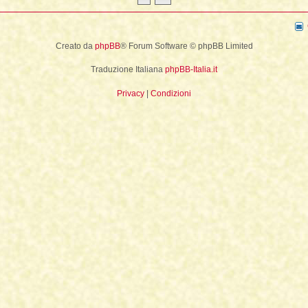
La Fine della Civiltà
Dizionario degli Tséntsak
Lepre
Il Fiume della Vita, i Reni e il muro
Introduzione
Orso
Creato da
phpBB
® Forum Software © phpBB Limited
Articoli Premium
Pagina iniziale
Traduzione Italiana
phpBB-Italia.it
Sogno e Destino - 1° parte
La Lingua degli Spiriti
Privacy
|
Condizioni
Sogno e Destino - 2° parte
Introduzione
Tecniche di Guarigione
Indice alfabetico
Recupero dell'Animale di Potere
Apprendistato Sciamanico Online
Estrazione delle Intrusioni
Iscrizione
Cattura delle Intrusioni
Area apprendisti
Depossessione
Area Premium
Guarigione a distanza
Homepage
Sciamanesimo e Guarigione
Info sui contenuti
Introduzione
Tariffe e Offerte