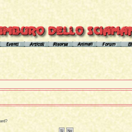
el sito
Calendario eventi
Indice articoli
Indice risorse
I poteri degli animali
Area Premium
Il Cerchio di Tamburo
L'Arútam
Info sull'autore
Gli animali nei sogni e nelle vi
del mirror
Apprendistato Sciamanico
Tséntsak e Spiriti Aiutanti
Contatto
Schede
omepage
Il Flusso di esistenze
Curanderos qualificati
Anaconda
Vicente Júa
Pagamenti
Aquila
Sciamanesimo, Sciamaneria, Sciamanità
Corso Interpretazione Sogni
Boa
Sciamanesimo e Psicologia
Dizionario dei Sogni
Cavallo
Il Cammino delle 24 Stelle
Introduzione
Elefante
oard?
La predizione sciamanica
Pagina iniziale
Giaguaro