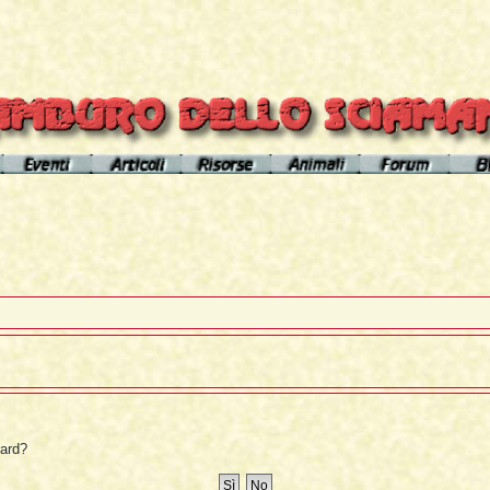
el sito
Calendario eventi
Indice articoli
Indice risorse
I poteri degli animali
Area Premium
Il Cerchio di Tamburo
L'Arútam
Info sull'autore
Gli animali nei sogni e nelle vi
del mirror
Apprendistato Sciamanico
Tséntsak e Spiriti Aiutanti
Contatto
Schede
omepage
Il Flusso di esistenze
Curanderos qualificati
Anaconda
Vicente Júa
Pagamenti
Aquila
Sciamanesimo, Sciamaneria, Sciamanità
Corso Interpretazione Sogni
Boa
Sciamanesimo e Psicologia
Dizionario dei Sogni
Cavallo
Il Cammino delle 24 Stelle
Introduzione
Elefante
oard?
La predizione sciamanica
Pagina iniziale
Giaguaro