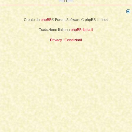
La Fine della Civiltà
Dizionario degli Tséntsak
Lepre
Il Fiume della Vita, i Reni e il muro
Introduzione
Orso
Creato da
phpBB
® Forum Software © phpBB Limited
Articoli Premium
Pagina iniziale
Traduzione Italiana
phpBB-Italia.it
Sogno e Destino - 1° parte
La Lingua degli Spiriti
Privacy
|
Condizioni
Sogno e Destino - 2° parte
Introduzione
Tecniche di Guarigione
Indice alfabetico
Recupero dell'Animale di Potere
Apprendistato Sciamanico Online
Estrazione delle Intrusioni
Iscrizione
Cattura delle Intrusioni
Area apprendisti
Depossessione
Area Premium
Guarigione a distanza
Homepage
Sciamanesimo e Guarigione
Info sui contenuti
Introduzione
Tariffe e Offerte