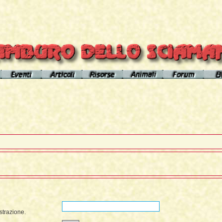
el sito
Calendario eventi
Indice articoli
Indice risorse
I poteri degli animali
Area Premium
Il Cerchio di Tamburo
L'Arútam
Info sull'autore
Gli animali nei sogni e nelle vi
del mirror
Apprendistato Sciamanico
Tséntsak e Spiriti Aiutanti
Contatto
Schede
omepage
Il Flusso di esistenze
Curanderos qualificati
Anaconda
Vicente Júa
Pagamenti
Aquila
Sciamanesimo, Sciamaneria, Sciamanità
Corso Interpretazione Sogni
Boa
Sciamanesimo e Psicologia
Dizionario dei Sogni
Cavallo
Il Cammino delle 24 Stelle
Introduzione
Elefante
strazione.
La predizione sciamanica
Pagina iniziale
Giaguaro