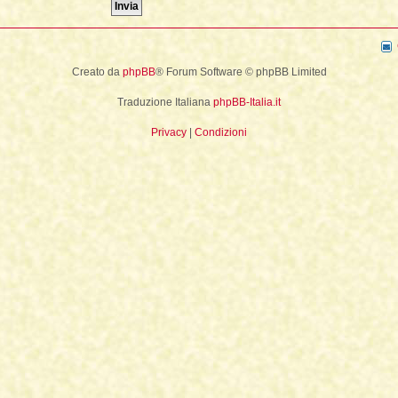
La Fine della Civiltà
Dizionario degli Tséntsak
Lepre
Il Fiume della Vita, i Reni e il muro
Introduzione
Orso
Creato da
phpBB
® Forum Software © phpBB Limited
Articoli Premium
Pagina iniziale
Traduzione Italiana
phpBB-Italia.it
Sogno e Destino - 1° parte
La Lingua degli Spiriti
Privacy
|
Condizioni
Sogno e Destino - 2° parte
Introduzione
Tecniche di Guarigione
Indice alfabetico
Recupero dell'Animale di Potere
Apprendistato Sciamanico Online
Estrazione delle Intrusioni
Iscrizione
Cattura delle Intrusioni
Area apprendisti
Depossessione
Area Premium
Guarigione a distanza
Homepage
Sciamanesimo e Guarigione
Info sui contenuti
Introduzione
Tariffe e Offerte