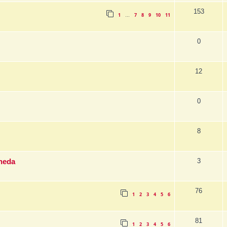
153
1
7
8
9
10
11
…
0
12
0
8
3
aneda
76
1
2
3
4
5
6
81
1
2
3
4
5
6