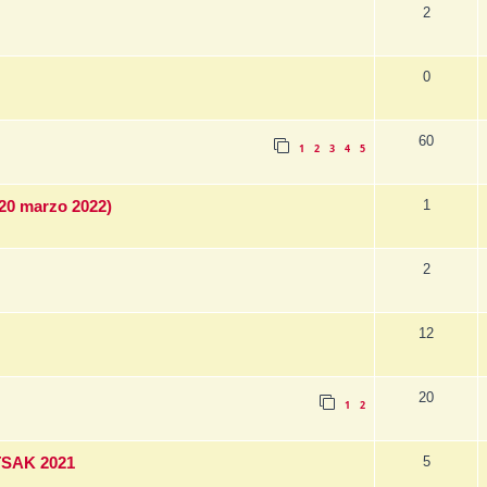
2
0
60
1
2
3
4
5
1
 20 marzo 2022)
2
12
20
1
2
5
TSAK 2021