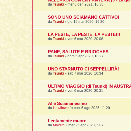
ALLEARSI CON LA PANTERA (9 - 10 gen
da
Tsunki
»
mer 6 gen 2021, 16:38
SONO UNO SCIAMANO CATTIVO!
da
Tsunki
»
gio 19 mar 2020, 19:20
LA PESTE, LA PESTE, LA PESTE!!!
da
Tsunki
»
ven 6 mar 2020, 20:08
PANE, SALUTE E BRIOCHES
da
Tsunki
»
dom 5 apr 2020, 18:27
UNO STARNUTO CI SEPPELLIRÀ!
da
Tsunki
»
sab 7 mar 2020, 16:34
ULTIMO VIAGGIO (di Tsunki) IN AUSTR
da
Tsunki
»
ven 6 mar 2020, 20:31
AI e Sciamanesimo
da
Howlinwolf
»
mer 6 ago 2025, 11:20
Lentamente muore ...
da
Maldito
»
mar 25 apr 2023, 5:07