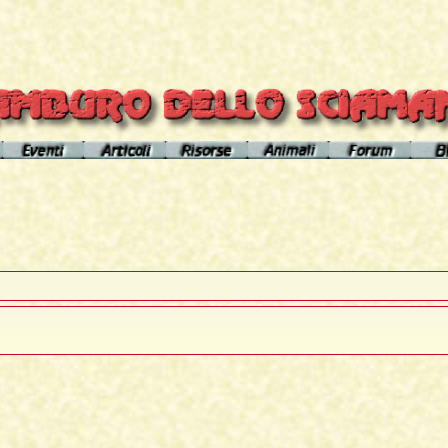
el sito
Calendario eventi
Indice articoli
Indice risorse
I poteri degli animali
Area Premium
Il Cerchio di Tamburo
L'Arútam
Info sull'autore
Gli animali nei sogni e nelle vi
del mirror
Apprendistato Sciamanico
Tséntsak e Spiriti Aiutanti
Contatto
Schede
omepage
Il Flusso di esistenze
Curanderos qualificati
Anaconda
Vicente Júa
Pagamenti
Aquila
Sciamanesimo, Sciamaneria, Sciamanità
Corso Interpretazione Sogni
Boa
Sciamanesimo e Psicologia
Dizionario dei Sogni
Cavallo
Il Cammino delle 24 Stelle
Introduzione
Elefante
La predizione sciamanica
Pagina iniziale
Giaguaro
ca avanzata