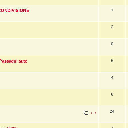
1
 CONDIVISIONE
2
0
6
Passaggi auto
4
6
24
1
2