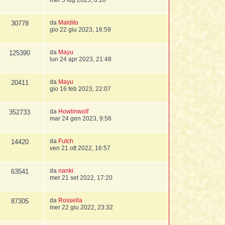
mer 5 lug 2023, 0:10
da
Maldito
30778
gio 22 giu 2023, 16:59
da
Mayu
125390
lun 24 apr 2023, 21:48
da
Mayu
20411
gio 16 feb 2023, 22:07
da
Howlinwolf
352733
mar 24 gen 2023, 9:56
da
Futch
14420
ven 21 ott 2022, 16:57
da
nanki
63541
mer 21 set 2022, 17:20
da
Rossella
87305
mer 22 giu 2022, 23:32