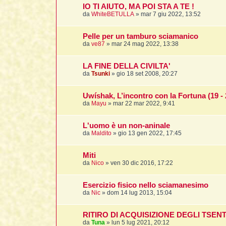
IO TI AIUTO, MA POI STA A TE !
da
WhiteBETULLA
»
mar 7 giu 2022, 13:52
Pelle per un tamburo sciamanico
da
ve87
»
mar 24 mag 2022, 13:38
LA FINE DELLA CIVILTA'
da
Tsunki
»
gio 18 set 2008, 20:27
Uwíshak, L’incontro con la Fortuna (19 -
da
Mayu
»
mar 22 mar 2022, 9:41
L'uomo è un non-aninale
da
Maldito
»
gio 13 gen 2022, 17:45
Miti
da
Nico
»
ven 30 dic 2016, 17:22
Esercizio fisico nello sciamanesimo
da
Nic
»
dom 14 lug 2013, 15:04
RITIRO DI ACQUISIZIONE DEGLI TSEN
da
Tuna
»
lun 5 lug 2021, 20:12