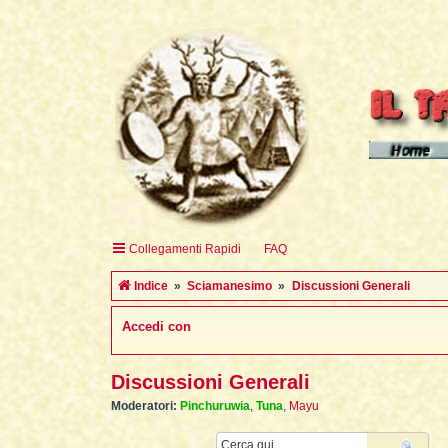
Homepage d
Homepage 
Homepage 
Collegamenti Rapidi
FAQ
English H
Indice
Sciamanesimo
Discussioni Generali
Accedi con
Discussioni Generali
Moderatori:
Pinchuruwia
,
Tuna
,
Mayu
Cerca
Ricer