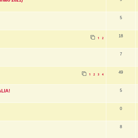
naio 2021)
5
18
1
2
7
49
1
2
3
4
5
ALIA!
0
8