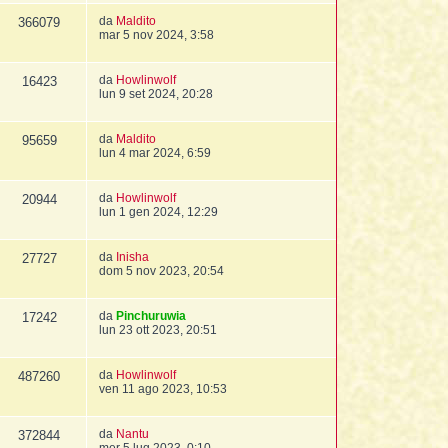
da
Maldito
366079
mar 5 nov 2024, 3:58
da
Howlinwolf
16423
lun 9 set 2024, 20:28
da
Maldito
95659
lun 4 mar 2024, 6:59
da
Howlinwolf
20944
lun 1 gen 2024, 12:29
da
Inisha
27727
dom 5 nov 2023, 20:54
da
Pinchuruwia
17242
lun 23 ott 2023, 20:51
da
Howlinwolf
487260
ven 11 ago 2023, 10:53
da
Nantu
372844