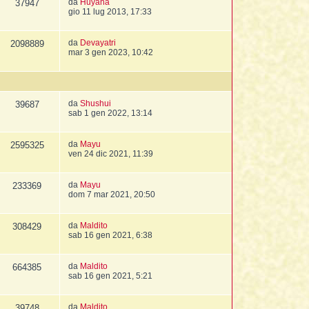
da
Huyana
37947
gio 11 lug 2013, 17:33
da
Devayatri
2098889
mar 3 gen 2023, 10:42
da
Shushui
39687
sab 1 gen 2022, 13:14
da
Mayu
2595325
ven 24 dic 2021, 11:39
da
Mayu
233369
dom 7 mar 2021, 20:50
da
Maldito
308429
sab 16 gen 2021, 6:38
da
Maldito
664385
sab 16 gen 2021, 5:21
da
Maldito
39748