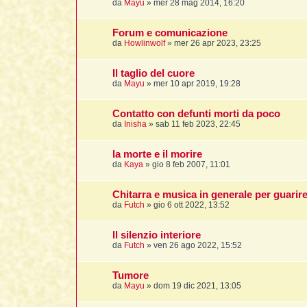
da
Mayu
»
mer 28 mag 2014, 16:20
Forum e comunicazione
da
Howlinwolf
»
mer 26 apr 2023, 23:25
Il taglio del cuore
da
Mayu
»
mer 10 apr 2019, 19:28
Contatto con defunti morti da poco
da
Inisha
»
sab 11 feb 2023, 22:45
la morte e il morire
da
Kaya
»
gio 8 feb 2007, 11:01
Chitarra e musica in generale per guarir
da
Futch
»
gio 6 ott 2022, 13:52
ll silenzio interiore
da
Futch
»
ven 26 ago 2022, 15:52
Tumore
da
Mayu
»
dom 19 dic 2021, 13:05