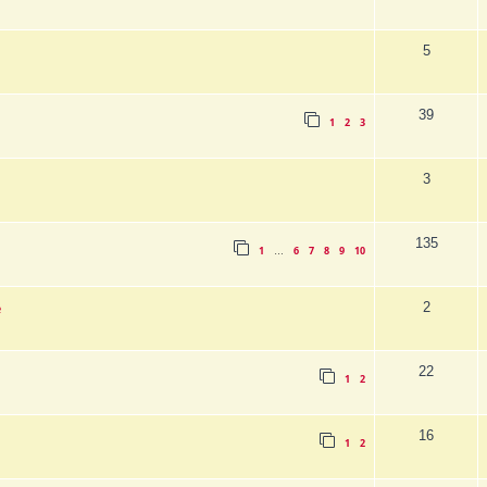
5
39
1
2
3
3
135
1
6
7
8
9
10
…
2
e
22
1
2
16
1
2