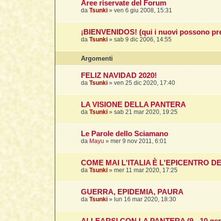
Aree riservate del Forum
da
Tsunki
»
ven 6 giu 2008, 15:31
¡BIENVENIDOS! (qui i nuovi possono pre
da
Tsunki
»
sab 9 dic 2006, 14:55
Argomenti
FELIZ NAVIDAD 2020!
da
Tsunki
»
ven 25 dic 2020, 17:40
LA VISIONE DELLA PANTERA
da
Tsunki
»
sab 21 mar 2020, 19:25
Le Parole dello Sciamano
da
Mayu
»
mer 9 nov 2011, 6:01
COME MAI L'ITALIA È L'EPICENTRO 
da
Tsunki
»
mer 11 mar 2020, 17:25
GUERRA, EPIDEMIA, PAURA
da
Tsunki
»
lun 16 mar 2020, 18:30