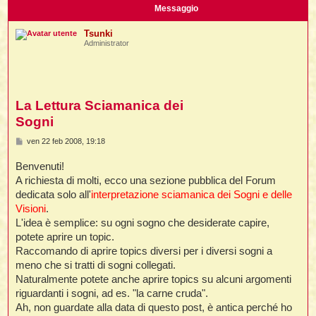
i
l
Messaggio
'
i
I
i
i
i
i
i
Tsunki
i
f
i
Administrator
i
i
i
t
I
l
I
i
l
i
i
t
l
t
I
i
I
La Lettura Sciamanica dei
'
I
l
t
l
t
Sogni
f
i
i
t
I
t
l
M
ven 22 feb 2008, 19:18
t
e
t
i
i
s
i
i
i
Benvenuti!
s
a
A richiesta di molti, ecco una sezione pubblica del Forum
l
i
g
dedicata solo all'
interpretazione sciamanica dei Sogni e delle
l
l
g
i
I
i
'
i
Visioni
.
t
I
o
i
L'idea è semplice: su ogni sogno che desiderate capire,
i
t
t
l
potete aprire un topic.
i
i
I
i
l
i
Raccomando di aprire topics diversi per i diversi sogni a
i
t
i
I
t
t
t
meno che si tratti di sogni collegati.
i
i
i
l
t
i
Naturalmente potete anche aprire topics su alcuni argomenti
i
l
l
riguardanti i sogni, ad es. "la carne cruda".
i
i
f
Ah, non guardate alla data di questo post, è antica perché ho
i
i
i
f