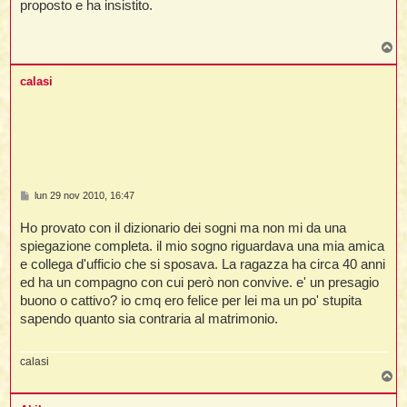
proposto e ha insistito.
o
T
o
p
calasi
M
lun 29 nov 2010, 16:47
e
s
Ho provato con il dizionario dei sogni ma non mi da una
s
a
spiegazione completa. il mio sogno riguardava una mia amica
g
e collega d'ufficio che si sposava. La ragazza ha circa 40 anni
g
i
ed ha un compagno con cui però non convive. e' un presagio
o
buono o cattivo? io cmq ero felice per lei ma un po' stupita
sapendo quanto sia contraria al matrimonio.
calasi
T
o
p