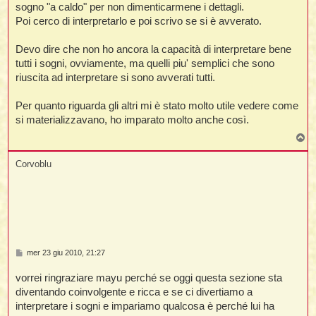
sogno "a caldo" per non dimenticarmene i dettagli.
Poi cerco di interpretarlo e poi scrivo se si è avverato.
Devo dire che non ho ancora la capacità di interpretare bene
tutti i sogni, ovviamente, ma quelli piu' semplici che sono
riuscita ad interpretare si sono avverati tutti.
Per quanto riguarda gli altri mi è stato molto utile vedere come
si materializzavano, ho imparato molto anche così.
T
o
p
Corvoblu
M
mer 23 giu 2010, 21:27
e
s
vorrei ringraziare mayu perché se oggi questa sezione sta
s
a
diventando coinvolgente e ricca e se ci divertiamo a
g
interpretare i sogni e impariamo qualcosa è perché lui ha
g
i