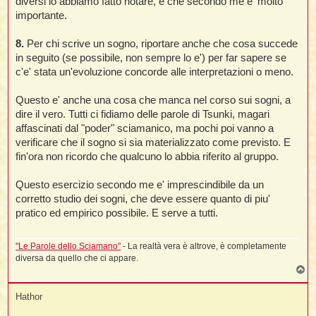
diversi lo abbiamo fatto notare, e che secondo me e' molto
g
importante.
g
i
o
8.
Per chi scrive un sogno, riportare anche che cosa succede
in seguito (se possibile, non sempre lo e') per far sapere se
c'e' stata un'evoluzione concorde alle interpretazioni o meno.
Questo e' anche una cosa che manca nel corso sui sogni, a
dire il vero. Tutti ci fidiamo delle parole di Tsunki, magari
affascinati dal "poder" sciamanico, ma pochi poi vanno a
verificare che il sogno si sia materializzato come previsto. E
fin'ora non ricordo che qualcuno lo abbia riferito al gruppo.
Questo esercizio secondo me e' imprescindibile da un
corretto studio dei sogni, che deve essere quanto di piu'
pratico ed empirico possibile. E serve a tutti.
"Le Parole dello Sciamano"
- La realtà vera è altrove, è completamente
diversa da quello che ci appare.
T
o
p
Hathor