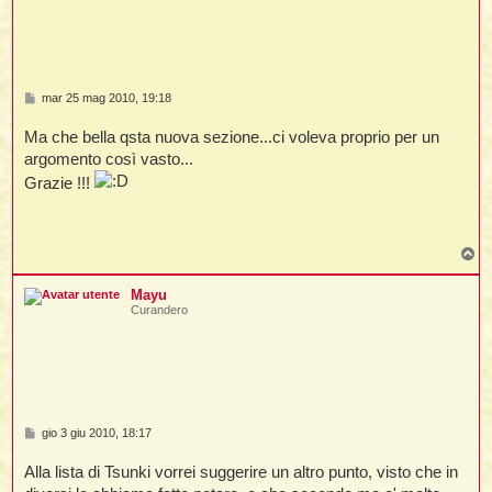
M
mar 25 mag 2010, 19:18
e
s
Ma che bella qsta nuova sezione...ci voleva proprio per un
s
a
argomento così vasto...
g
Grazie !!!
g
i
o
T
o
p
Mayu
Curandero
M
gio 3 giu 2010, 18:17
e
s
Alla lista di Tsunki vorrei suggerire un altro punto, visto che in
s
a