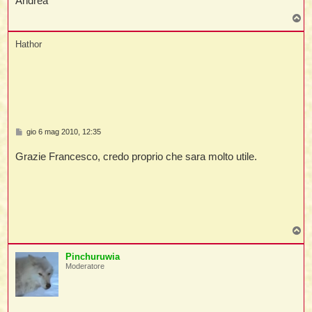
Andrea
t
T
o
p
Hathor
i
l
i
M
gio 6 mag 2010, 12:35
e
s
I
Grazie Francesco, credo proprio che sara molto utile.
s
l
a
g
g
i
o
i
T
o
p
Pinchuruwia
Moderatore
l
l