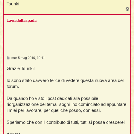
Tsunki
T
o
i
p
Laviadellaspada
,
i
i
M
mer 5 mag 2010, 19:41
e
i
s
Grazie Tsunki!
t
s
a
g
Io sono stato davvero felice di vedere questa nuova area del
g
i
forum.
o
i
i
Da quando ho visto i post dedicati alla possibile
i
riorganizzazione del tema "sogni" ho cominciato ad appuntare
i miei per lavorare, per quel che posso, con essi.
Speriamo che con il contributo di tutti, tutti si possa crescere!
i
i