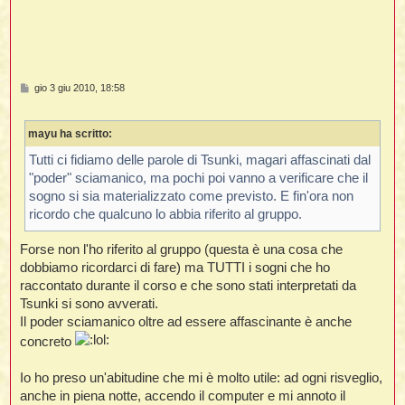
M
gio 3 giu 2010, 18:58
e
s
s
mayu ha scritto:
a
g
g
Tutti ci fidiamo delle parole di Tsunki, magari affascinati dal
i
"poder" sciamanico, ma pochi poi vanno a verificare che il
o
sogno si sia materializzato come previsto. E fin'ora non
ricordo che qualcuno lo abbia riferito al gruppo.
Forse non l'ho riferito al gruppo (questa è una cosa che
dobbiamo ricordarci di fare) ma TUTTI i sogni che ho
raccontato durante il corso e che sono stati interpretati da
Tsunki si sono avverati.
Il poder sciamanico oltre ad essere affascinante è anche
concreto
Io ho preso un'abitudine che mi è molto utile: ad ogni risveglio,
anche in piena notte, accendo il computer e mi annoto il