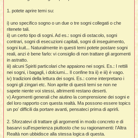
a
g
1. potete aprire temi su:
g
i
o
i) uno specifico sogno o un due o tre sogni collegati o che
ritenete tali.
i
ii) un certo tipo di sogni. Ad es.: sogni di ostacolo, sogni
contrari, sogni di esecuzioni capitali, sogni di inseguimento,
sogni kuit... Naturalmente in questi temi potete postare sogni
reali, anzi è bene farlo: vi consiglio di non trattare gli argomenti
l
in astratto.
l
iii) alcuni Spiriti particolari che appaiono nei sogni. Es.: I rettili
nei sogni, i bagagli, i dolciumi... Il confine tra ii) e iii) è vago.
i
iv) tradizioni della lettura dei sogni. Es.: come interpretano i
sogni gli zingari etc. Non aprite di questi temi se non ne
i
sapete niente voi stessi, altrimenti restano deserti.
l
v) Argomenti generali che aiutino la comprensione dei sogni e
t
del loro rapporto con questa realtà. Ma possono essere topics
un po' difficili da portare avanti, pensateci prima di aprirli.
I
l
2. Sforzatevi di trattare gli argomenti in modo concreto e di
i
basarvi sull'esperienza piuttosto che su ragionamenti: l'Altra
Realtà non ubbidisce alla stessa logica di questa.