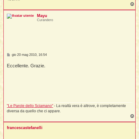
T
o
p
Mayu
Curandero
M
gio 20 mag 2010, 16:54
e
s
Eccellente. Grazie.
s
a
g
g
i
o
"Le Parole dello Sciamano"
- La realtà vera è altrove, è completamente
diversa da quello che ci appare.
T
o
p
francescastefanelli