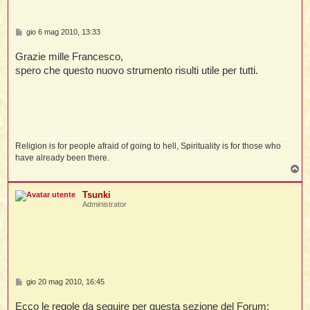
t
M
gio 6 mag 2010, 13:33
e
s
l
Grazie mille Francesco,
s
l
a
spero che questo nuovo strumento risulti utile per tutti.
g
g
i
o
Religion is for people afraid of going to hell, Spirituality is for those who
have already been there.
i
T
o
i
p
Tsunki
Administrator
i
M
gio 20 mag 2010, 16:45
e
s
Ecco le regole da seguire per questa sezione del Forum:
i
s