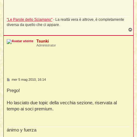
o
i
i
i
t
i
"Le Parole dello Sciamano"
- La realtà vera è altrove, è completamente
diversa da quello che ci appare.
T
o
t
I
p
Tsunki
t
Administrator
t
i
l
l
t
M
mer 5 mag 2010, 16:14
e
I
s
Prego!
i
i
s
t
a
g
Ho lasciato due topic della vecchia sezione, riservata al
g
,
i
tempo ai soci premium.
o
i
i
i
ánimo y fuerza
i