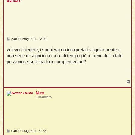
Akileos
M
sab 14 mag 2011, 12:09
e
s
volevo chiedere, i sogni vanno interpretati singolarmente o
s
a
una serie di sogni in un arco di tempo più o meno delimitato
g
possono essere tra loro complementari?
g
i
o
T
o
p
Nico
Curandero
M
sab 14 mag 2011, 21:35
e