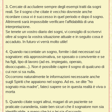
3. Cercate di accludere sempre degli esempi tratti da sogni
reali. Se il sogno che citate è vecchio dovreste anche
l
ricordare cosa vi è successo in quel periodo e dopo il sogno.
l
Altrimenti sarà impossibile verificare l'affidabilità di una
interpretazione.
i
Se tenete un vostro diario dei sogni, vi consiglio di scrivervi
t
oltre al sogno la vostra situazione attuale e in seguito cosa è
accaduto. In futuro vi verrà molto utile!
,
i
4. Quando raccontate un sogno, fornite i dati necessari sul
sognatore: età approssimativa, se sposato o convivente e se
ha figli, tipo di lavoro (ad es. impiegato, operaio,
i
disoccupato...). Non è possibile capire il sogno di qualcuno di
i
cui non si sa nulla.
l
Occorrono naturalmente le informazioni necessarie anche
sugli Spiriti che appaiono nel sogno. Ad es. se dite "ho
sognato mia madre", fateci sapere se in questa realtà è viva o
morta
5. Quando citate sogni altrui, magari di un paziente se
praticate curanderia, siate ben sicuri che il sognatore non sia
identificabile, a meno che lui o lei sia d'accordo.