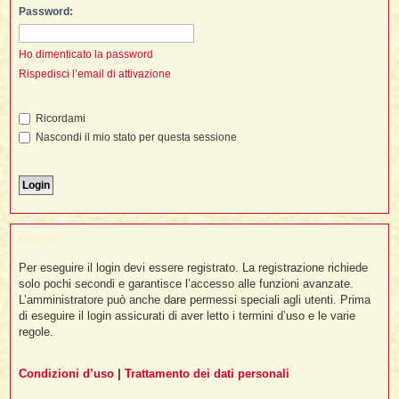
i
l
Password:
'
i
I
i
i
i
i
i
i
f
i
Ho dimenticato la password
i
i
i
Rispedisci l’email di attivazione
t
I
l
I
i
l
i
i
t
l
Ricordami
t
I
i
I
'
I
l
Nascondi il mio stato per questa sessione
t
l
t
f
i
i
t
I
t
l
t
t
i
i
i
i
i
l
i
Iscriviti
l
l
i
I
'
i
t
I
Per eseguire il login devi essere registrato. La registrazione richiede
i
solo pochi secondi e garantisce l’accesso alle funzioni avanzate.
i
t
t
l
L’amministratore può anche dare permessi speciali agli utenti. Prima
i
i
I
i
l
i
di eseguire il login assicurati di aver letto i termini d’uso e le varie
i
t
i
I
t
regole.
t
t
i
i
i
l
t
i
i
l
l
Condizioni d’uso
|
Trattamento dei dati personali
i
i
f
i
i
i
f