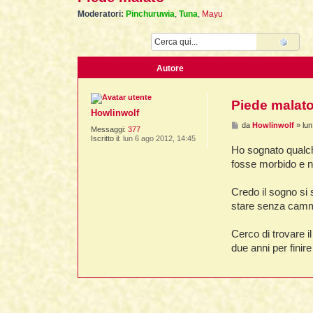
Moderatori:
Pinchuruwia
,
Tuna
,
Mayu
Cerca
Ricer
Autore
Piede malat
Howlinwolf
M
da
Howlinwolf
»
lu
Messaggi:
377
e
Iscritto il:
lun 6 ago 2012, 14:45
s
Ho sognato qualche
s
a
fosse morbido e n
g
g
i
Credo il sogno si 
o
stare senza cammi
Cerco di trovare i
due anni per finire