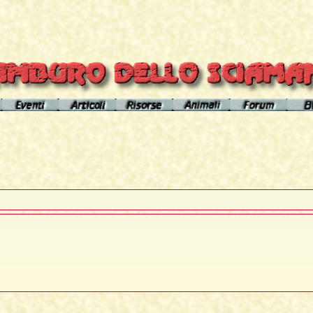
el sito
Calendario eventi
Indice articoli
Indice risorse
I poteri degli animali
Area Premium
Il Cerchio di Tamburo
L'Arútam
Info sull'autore
Gli animali nei sogni e nelle vi
del mirror
Apprendistato Sciamanico
Tséntsak e Spiriti Aiutanti
Contatto
Schede
omepage
Il Flusso di esistenze
Curanderos qualificati
Anaconda
Vicente Júa
Pagamenti
Aquila
Sciamanesimo, Sciamaneria, Sciamanità
Corso Interpretazione Sogni
Boa
Sciamanesimo e Psicologia
Dizionario dei Sogni
Cavallo
Il Cammino delle 24 Stelle
Introduzione
Elefante
La predizione sciamanica
Pagina iniziale
Giaguaro