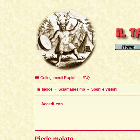
Homepage d
Homepage 
Homepage 
Collegamenti Rapidi
FAQ
English H
Indice
Sciamanesimo
Sogni e Visioni
Accedi con
Piede malato