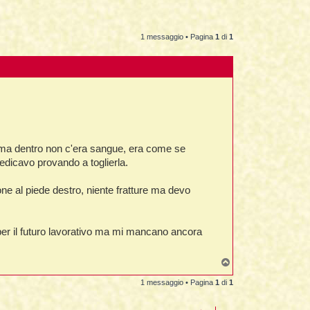
1 messaggio • Pagina
1
di
1
io ma dentro non c'era sangue, era come se
edicavo provando a toglierla.
one al piede destro, niente fratture ma devo
 per il futuro lavorativo ma mi mancano ancora
T
o
p
1 messaggio • Pagina
1
di
1