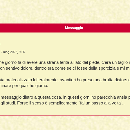
La Fine della Civiltà
Dizionario degli Tséntsak
Lepre
ca avanzata
Il Fiume della Vita, i Reni e il muro
Introduzione
Orso
Articoli Premium
Pagina iniziale
Messaggio
Sogno e Destino - 1° parte
La Lingua degli Spiriti
o
Sogno e Destino - 2° parte
Introduzione
n 2 mag 2022, 9:56
Tecniche di Guarigione
Indice alfabetico
 giorno fa di avere una strana ferita al lato del piede, c'era un tagl
Recupero dell'Animale di Potere
Apprendistato Sciamanico Online
on sentivo dolore, dentro era come se ci fosse della sporcizia e mi m
Estrazione delle Intrusioni
Iscrizione
sia materializzato letteralmente, avantieri ho preso una brutta distorsi
Cattura delle Intrusioni
Area apprendisti
nare per qualche giorno.
Depossessione
Area Premium
l messaggio dietro a questa cosa, in questi giorni ho parecchia ansia
Guarigione a distanza
Homepage
 gli studi. Forse il senso è semplicemente "fai un passo alla volta"...
Sciamanesimo e Guarigione
Info sui contenuti
Introduzione
Tariffe e Offerte