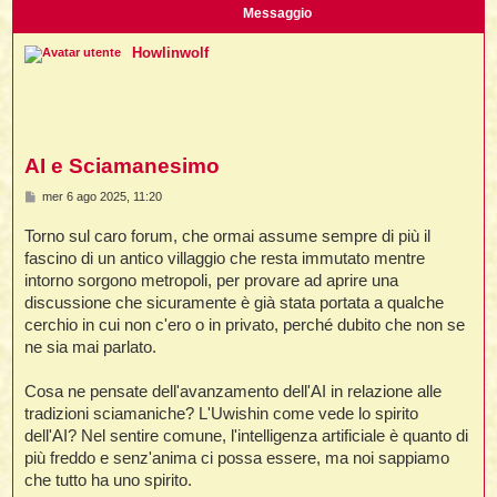
i
l
Messaggio
'
i
I
i
i
i
i
i
Howlinwolf
i
f
i
i
i
i
t
I
l
I
i
l
i
i
t
l
t
I
i
I
AI e Sciamanesimo
'
I
l
t
l
t
f
M
mer 6 ago 2025, 11:20
i
i
t
I
e
t
l
s
Torno sul caro forum, che ormai assume sempre di più il
t
t
i
s
i
a
i
i
fascino di un antico villaggio che resta immutato mentre
i
g
intorno sorgono metropoli, per provare ad aprire una
g
l
i
i
discussione che sicuramente è già stata portata a qualche
l
l
i
I
o
cerchio in cui non c'ero o in privato, perché dubito che non se
'
i
t
I
i
ne sia mai parlato.
i
t
t
l
i
i
I
i
l
i
Cosa ne pensate dell'avanzamento dell'AI in relazione alle
i
t
i
I
t
tradizioni sciamaniche? L'Uwishin come vede lo spirito
t
t
i
i
i
l
t
dell'AI? Nel sentire comune, l'intelligenza artificiale è quanto di
i
i
l
l
più freddo e senz'anima ci possa essere, ma noi sappiamo
i
i
f
che tutto ha uno spirito.
i
i
i
f