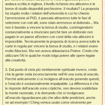
i
i
i
andava scritta in inglese, il livello richiesto era altissimo e le
borse di studio disponibili pochissime. Il risultato? La proposta
t
i
ha stupito molto i relatori dell'università in cui ho chiesto
l'ammissione al PhD, è passata attraverso tutte le fasi di
selezione con voti alti, sono stato ammesso al dottorato... Ma
non è bastato a vincere la borsa di studio, costringendomi
t
I
t
sostanzialmente a rinunciare perché fare un dottorato non
t
pagato in un paese all'estero con costi della vita altissimi è
impossibile. Tecnicamente la proposta di ricerca aveva tutte le
i
carte in regola per vincere la borsa di studio, e i relatori erano
molto fiduciosi. Ma non aveva abbastanza Potere. Credo che
l
utilizzare l'AI in qualche modo tolga potere alle opere legate
l
t
alla creatività.
I
i
3. Dal punto di vista più strettamente spirituale invece, credo
i
t
che la gente veda inconsciamente nell'AI una sorta di oracolo.
Perché anticamente ci si rivolgeva all'oracolo ponendo quesiti,
,
e l'oracolo è sostanzialmente impalpabile. La differenza è che
i
le risposte dell'oracolo sono criptiche, non devono soddisfare
i
la mente razionale, e le domande che si rivolgevano
all'oracolo riguardavano più che altro delle predizioni, anche
i
i
se ad esempio I Ching veniva usato come strumento per