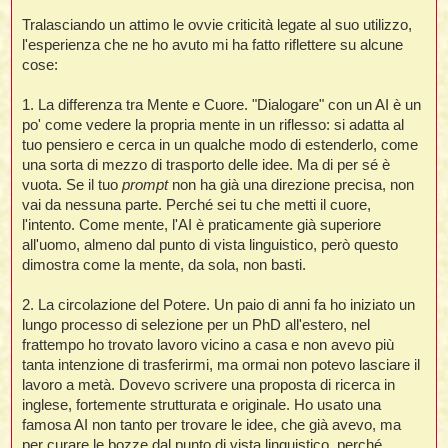
t
i
l
i
i
Tralasciando un attimo le ovvie criticità legate al suo utilizzo,
f
f
t
l
i
t
f
t
l'esperienza che ne ho avuto mi ha fatto riflettere su alcune
t
l
l
i
i
cose:
i
t
i
i
t
I
i
i
1. La differenza tra Mente e Cuore. "Dialogare" con un AI è un
i
f
i
l
f
po' come vedere la propria mente in un riflesso: si adatta al
i
l
tuo pensiero e cerca in un qualche modo di estenderlo, come
l
t
una sorta di mezzo di trasporto delle idee. Ma di per sé è
t
i
i
l
vuota. Se il tuo
prompt
non ha già una direzione precisa, non
i
i
i
vai da nessuna parte. Perché sei tu che metti il cuore,
i
f
t
I
i
l'intento. Come mente, l'AI è praticamente già superiore
t
i
i
all'uomo, almeno dal punto di vista linguistico, però questo
i
i
i
dimostra come la mente, da sola, non basti.
t
i
i
i
i
2. La circolazione del Potere. Un paio di anni fa ho iniziato un
l
i
l
lungo processo di selezione per un PhD all'estero, nel
t
l
frattempo ho trovato lavoro vicino a casa e non avevo più
i
I
t
tanta intenzione di trasferirmi, ma ormai non potevo lasciare il
lavoro a metà. Dovevo scrivere una proposta di ricerca in
t
inglese, fortemente strutturata e originale. Ho usato una
'
famosa AI non tanto per trovare le idee, che già avevo, ma
i
t
per curare le bozze dal punto di vista linguistico, perché