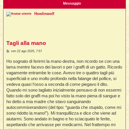
i
l
Messaggio
'
i
I
i
i
i
i
i
Howlinwolf
i
f
i
i
i
i
t
I
l
I
i
l
i
i
t
l
t
I
i
I
Tagli alla mano
'
I
l
t
l
t
f
M
ven 22 ago 2025, 7:57
i
i
t
I
e
t
l
s
Ho sognato di ferirmi la mano destra, non ricordo se con una
t
t
i
s
i
a
i
i
lama mentre facevo dei lavori o per i graffi di un gatto. Ricordo
i
g
vagamente entrambe le cose. Avevo tre o quattro tagli più
g
l
i
i
superficiali e uno molto profondo nella falange del pollice, si
l
l
i
I
o
vedeva quasi l’osso a seconda di come piegavo il dito.
'
i
t
I
i
Quando mi sono tagliato inizialmente pensavo di non essermi
i
t
t
l
fatto solo dei graffi ma poi ho visto la mano piena di sangue e
i
i
I
i
l
i
ho detto a mia madre che stavo sanguinando
i
t
i
I
t
autocommiserandomi (del tipo: “guarda che stupido, come mi
t
t
i
i
i
l
t
sono ridotto la mano!”). Mi tranquillizza e dice che viene ad
i
i
l
l
aiutarmi. Sono andato in bagno e ho sciacquato le ferite,
i
i
f
aspettando che arrivasse per medicarmi. Nel frattempo mi
i
i
i
f