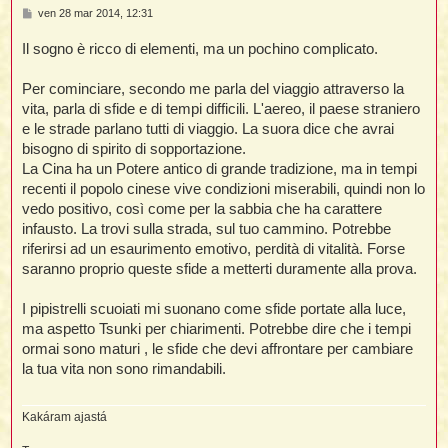
M
ven 28 mar 2014, 12:31
e
s
Il sogno è ricco di elementi, ma un pochino complicato.
s
a
g
Per cominciare, secondo me parla del viaggio attraverso la
g
i
vita, parla di sfide e di tempi difficili. L'aereo, il paese straniero
o
e le strade parlano tutti di viaggio. La suora dice che avrai
bisogno di spirito di sopportazione.
La Cina ha un Potere antico di grande tradizione, ma in tempi
recenti il popolo cinese vive condizioni miserabili, quindi non lo
vedo positivo, così come per la sabbia che ha carattere
infausto. La trovi sulla strada, sul tuo cammino. Potrebbe
riferirsi ad un esaurimento emotivo, perdità di vitalità. Forse
saranno proprio queste sfide a metterti duramente alla prova.
I pipistrelli scuoiati mi suonano come sfide portate alla luce,
ma aspetto Tsunki per chiarimenti. Potrebbe dire che i tempi
ormai sono maturi , le sfide che devi affrontare per cambiare
la tua vita non sono rimandabili.
Kakáram ajastá