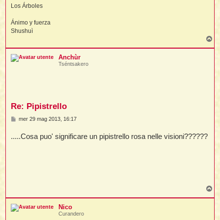
Los Árboles
t
Ánimo y fuerza
Shushuì
l
T
l
o
p
Anchùr
Tséntsakero
Re: Pipistrello
i
M
mer 29 mag 2013, 16:17
e
i
s
.....Cosa puo' significare un pipistrello rosa nelle visioni??????
s
a
g
g
i
o
i
T
o
p
Nico
Curandero
i