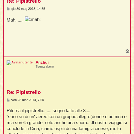
Re: Pipistrello
M
gio 30 mag 2013, 14:55
e
s
l
Mah.......
s
l
a
g
g
i
i
o
t
T
,
o
i
p
Anchùr
Tséntsakero
i
i
l
Re: Pipistrello
M
ven 28 mar 2014, 7:50
e
s
Ritorna il pipistrello....... sogno fatto alle 3....
s
a
"sono su di un' aereo con un gruppo allegro(donne e uomini) e
g
mia sorella grande, noto anche una suora....Il nostro viaggio si
g
i
conclude in Cina, siamo ospiti di una famiglia cinese, molto
o