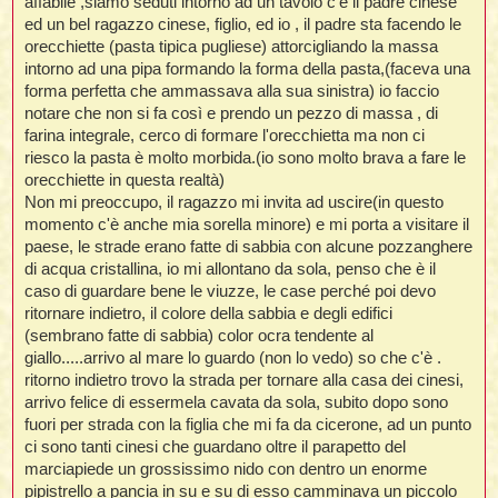
affabile ,siamo seduti intorno ad un tavolo c'è il padre cinese
ed un bel ragazzo cinese, figlio, ed io , il padre sta facendo le
orecchiette (pasta tipica pugliese) attorcigliando la massa
intorno ad una pipa formando la forma della pasta,(faceva una
forma perfetta che ammassava alla sua sinistra) io faccio
notare che non si fa così e prendo un pezzo di massa , di
farina integrale, cerco di formare l'orecchietta ma non ci
riesco la pasta è molto morbida.(io sono molto brava a fare le
orecchiette in questa realtà)
Non mi preoccupo, il ragazzo mi invita ad uscire(in questo
momento c'è anche mia sorella minore) e mi porta a visitare il
paese, le strade erano fatte di sabbia con alcune pozzanghere
di acqua cristallina, io mi allontano da sola, penso che è il
caso di guardare bene le viuzze, le case perché poi devo
ritornare indietro, il colore della sabbia e degli edifici
(sembrano fatte di sabbia) color ocra tendente al
giallo.....arrivo al mare lo guardo (non lo vedo) so che c'è .
ritorno indietro trovo la strada per tornare alla casa dei cinesi,
arrivo felice di essermela cavata da sola, subito dopo sono
fuori per strada con la figlia che mi fa da cicerone, ad un punto
ci sono tanti cinesi che guardano oltre il parapetto del
marciapiede un grossissimo nido con dentro un enorme
pipistrello a pancia in su e su di esso camminava un piccolo