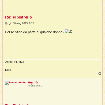
Re: Pipistrello
M
gio 30 mag 2013, 8:10
i
e
s
Forse sfide da parte di qualche donna?
s
a
g
g
l
i
o
l
i
Animo y fuerza
i
Nico
l
T
t
o
p
Anchùr
I
Tséntsakero
l
i