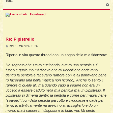
Tuna
T
o
p
Howlinwolf
Re: Pipistrello
M
mar 10 feb 2026, 11:26
e
s
Riporto in vita questo thread con un sogno della mia fidanzata:
s
a
g
Ho sognato che stavo cucinando, avevo una pentola sul
g
i
fuoco e qualcuno mi diceva che gli uccelli che cadevano
o
dentro la pentola e facevano rumore con le ali portavano bene
(o facevano una bella musica non ricordo). Anche io sento il
rumore di quelle ali, ma quando vado a vedere non era un
uccello a essere caduto nella mia pentola ma un pipistrello. Il
pipistrello si dimena dentro la pentola e come per magia viene
“sparato” fuori dalla pentola già cotto e croccante e cade per
terra. Io istintivamente mi avvicino a raccoglierlo e do un
morso ma il sapore mi disgusta e lo butto via. Mi pento