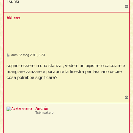
Tsunki
i
i
i
T
o
p
t
i
Akileos
t
I
t
t
i
M
dom 22 mag 2011, 8:23
e
s
sogno- essere in una stanza , vedere un pipistrello cacciare e
s
l
a
mangiare zanzare e poi aprire la finestra per lasciarlo uscire
l
t
g
cosa potrebbe significare?
g
i
I
o
i
i
t
T
o
,
p
Anchùr
i
Tséntsakero
i
i
i