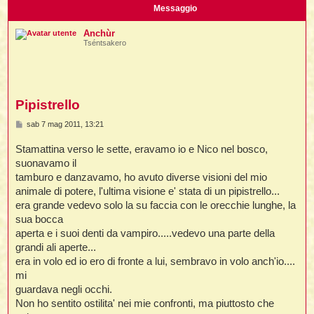
i
l
Messaggio
'
i
I
i
i
i
i
i
Anchùr
i
f
i
Tséntsakero
i
i
i
t
I
l
I
i
l
i
i
t
l
t
I
i
I
Pipistrello
'
I
l
t
l
t
f
M
sab 7 mag 2011, 13:21
i
i
t
I
e
t
l
s
Stamattina verso le sette, eravamo io e Nico nel bosco,
t
t
i
s
i
a
i
i
suonavamo il
i
g
tamburo e danzavamo, ho avuto diverse visioni del mio
g
l
i
i
animale di potere, l'ultima visione e' stata di un pipistrello...
l
l
i
I
o
era grande vedevo solo la su faccia con le orecchie lunghe, la
'
i
t
I
i
sua bocca
i
t
t
l
aperta e i suoi denti da vampiro.....vedevo una parte della
i
i
I
i
l
i
grandi ali aperte...
i
t
i
I
t
era in volo ed io ero di fronte a lui, sembravo in volo anch'io....
t
t
i
i
i
l
t
mi
i
i
l
l
guardava negli occhi.
i
i
f
Non ho sentito ostilita' nei mie confronti, ma piuttosto che
i
i
i
f