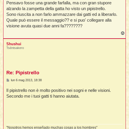
Pensavo fosse una grande farfalla, ma con gran stupore
t
alzando la zampetta della gatta ho visto un pipistrello.
Sono riuscita a non farlo ammazzare dai gatti ed a liberarlo.
Quale può essere il messaggio?? e si puo' collegare alla
i
visione avuta quasi due anni fa????????
T
l
o
p
Shushui
Tséntsakero
i
I
l
Re: Pipistrello
M
lun 6 mag 2013, 18:38
e
s
Il pipistrello non è molto positivo nei sogni e nelle visioni.
i
s
a
Secondo me i tuoi gatti ti hanno aiutata.
g
g
i
o
l
l
"Nosotros hemos enseñado muchas cosas a los hombres"