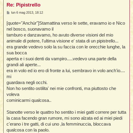
Re: Pipistrello
M
lun 6 mag 2013, 18:12
e
i
s
[quote="Anchùr"]Stamattina verso le sette, eravamo io e Nico
s
,
a
nel bosco, suonavamo il
g
tamburo e danzavamo, ho avuto diverse visioni del mio
g
i
i
animale di potere, l'ultima visione e' stata di un pipistrello...
o
i
era grande vedevo solo la su faccia con le orecchie lunghe, la
sua bocca
aperta e i suoi denti da vampiro.....vedevo una parte della
i
grandi ali aperte...
t
era in volo ed io ero di fronte a lui, sembravo in volo anch'io....
mi
guardava negli occhi.
Non ho sentito ostilita' nei mie confronti, ma piuttosto che
i
i
voleva
i
cominicarmi qualcosa..
Stanotte verso le quattro ho sentito i miei gatti correre per tutta
la casa facendo gran rumore, mi sono alzata ed ai miei piedi
c'erano i tre gatti, di cui uno ,la femminuccia, bloccava
i
i
qualcosa con la paolo.