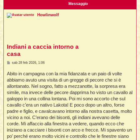
i
l
Messaggio
'
i
I
i
i
i
i
i
Howlinwolf
i
f
i
i
i
i
t
I
l
I
i
l
i
i
t
l
t
I
i
I
Indiani a caccia intorno a
'
I
l
t
l
t
casa
f
i
i
t
I
t
l
M
sab 28 feb 2026, 1:06
t
e
t
i
i
s
i
i
i
Abito in campagna con la mia fidanzata e un paio di volte
s
a
abbiamo avuto una visita di un gregge di pecore che si è
l
i
g
allontanato. Nel sogno, fatto a mezzanotte, la sorpresa era
l
l
g
i
I
i
'
i
simile, ma invece delle pecore dapprima ho visto un cavallo al
t
I
o
i
galoppo in una collina lontana. Poi mi sono accorto che sul
i
t
t
l
cavallo c’era un nativo Lakota! E poco dopo un altro, forse
i
i
I
i
l
i
padre e figlio, e cavalcavano intorno alla nostra casetta, molto
i
t
i
I
t
t
t
vicino a noi. C’erano dei bisonti, gli indiani avevano delle
i
i
i
l
t
i
corde. Mi affaccio alla finestra a vedere, quando ecco che
i
l
l
iniziano a cacciare i bisonti con arco e frecce. Mi spavento un
i
i
f
po’ perché erano molto vicini e controllo che le finestre siano
i
i
i
f