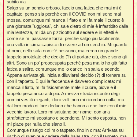
subito via
i
i
i
Salgo su un pendio erboso, faccio una fatica che mai mi è
capitato, penso sia perchè con il COVID non mi sono mai
t
i
mossa, comunque mi manca il fiato e mi fa male il cuore; è
una giornata "uggiosa", chi sale dietro di mie è infastidito dalla
mia lentezza, mi dà un pizzicotto sul sedere e in effetti è
t
I
come se mi passasse forza, perchè salgo più facilmente.
t
una volta in cima capisco di essere ad un cerchio. Mi guardo
t
attorno, nella sala non c'è nessuno, ma cerco un grande
i
tappeto arrotolato che decido (?) di portare giù, dove sono gli
altri. Sono un po' preoccupata perchè pesa ma io ho già fatto
fatica a salire, comunque me lo carico in spalla e scendo.
l
Appena arrivata giù inizia a diluviare! decido (?) di tornare su
l
t
con il tappeto. E qui la faccenda è davvero complicata: mi
I
manca il fiato, mi fa fisicamente male il cuore, piove e il
i
i
tappeto pesa ancora di più. A mezza strada incontro degli
t
uomini vestiti eleganti, i loro volti non mi ricordano nulla, ma
,
dal loro modo di fare deduco che hanno a che fare con il mio
vecchio lavoro. Loro mi salutano per nome, con aria
i
strafottente mi scostano e scendono. Mi sento esposta, non
i
mi piace per nulla che siano li.
i
i
Comunque risalgo col mio tappeto. fino in cima; Arrivata su
rischio di svenire e cadere dalla balaustra, con il tappeto, ma