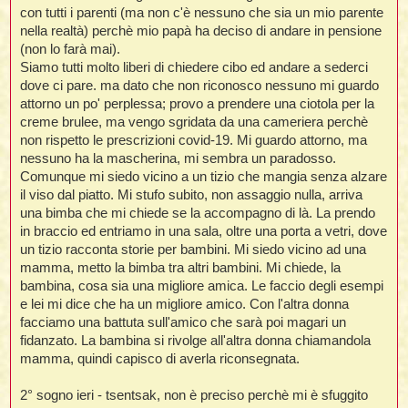
t
i
l
i
con tutti i parenti (ma non c'è nessuno che sia un mio parente
i
f
f
nella realtà) perchè mio papà ha deciso di andare in pensione
t
l
i
t
f
t
t
(non lo farà mai).
l
l
i
i
i
t
i
Siamo tutti molto liberi di chiedere cibo ed andare a sederci
i
t
dove ci pare. ma dato che non riconosco nessuno mi guardo
I
i
i
i
f
i
attorno un po' perplessa; provo a prendere una ciotola per la
l
f
creme brulee, ma vengo sgridata da una cameriera perchè
i
l
l
t
non rispetto le prescrizioni covid-19. Mi guardo attorno, ma
t
i
nessuno ha la mascherina, mi sembra un paradosso.
i
l
i
Comunque mi siedo vicino a un tizio che mangia senza alzare
i
i
il viso dal piatto. Mi stufo subito, non assaggio nulla, arriva
i
f
t
I
i
t
i
una bimba che mi chiede se la accompagno di là. La prendo
i
i
i
i
in braccio ed entriamo in una sala, oltre una porta a vetri, dove
un tizio racconta storie per bambini. Mi siedo vicino ad una
t
i
i
mamma, metto la bimba tra altri bambini. Mi chiede, la
i
i
l
bambina, cosa sia una migliore amica. Le faccio degli esempi
i
l
t
l
e lei mi dice che ha un migliore amico. Con l'altra donna
i
facciamo una battuta sull'amico che sarà poi magari un
I
t
fidanzato. La bambina si rivolge all'altra donna chiamandola
t
mamma, quindi capisco di averla riconsegnata.
'
2° sogno ieri - tsentsak, non è preciso perchè mi è sfuggito
i
t