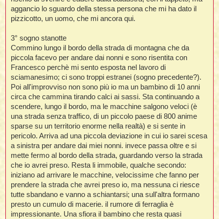
aggancio lo sguardo della stessa persona che mi ha dato il
pizzicotto, un uomo, che mi ancora qui.
i
3° sogno stanotte
,
Commino lungo il bordo della strada di montagna che da
piccola facevo per andare dai nonni e sono risentita con
i
Francesco perchè mi sento esposta nel lavoro di
i
sciamanesimo; ci sono troppi estranei (sogno precedente?).
Poi all'improvviso non sono più io ma un bambino di 10 anni
circa che cammina tirando calci ai sassi. Sta continuando a
i
scendere, lungo il bordo, ma le macchine salgono veloci (è
t
una strada senza traffico, di un piccolo paese di 800 anime
sparse su un territorio enorme nella realtà) e si sente in
pericolo. Arriva ad una piccola deviazione in cui io sarei scesa
a sinistra per andare dai miei nonni. invece passa oltre e si
i
i
mette fermo al bordo della strada, guardando verso la strada
i
che io avrei preso. Resta li immobile, qualche secondo:
iniziano ad arrivare le macchine, velocissime che fanno per
prendere la strada che avrei preso io, ma nessuna ci riesce
tutte sbandano e vanno a schiantarsi; una sull'altra formano
presto un cumulo di macerie. il rumore di ferraglia è
i
i
impressionante. Una sfiora il bambino che resta quasi