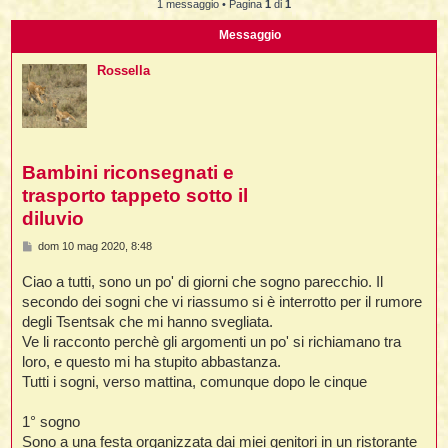
i
1 messaggio • Pagina
1
di
1
l
'
i
I
i
i
Messaggio
i
i
i
i
f
i
i
i
Rossella
i
t
I
l
I
i
l
i
i
t
l
t
I
i
I
'
I
l
t
l
t
Bambini riconsegnati e
f
i
i
t
I
trasporto tappeto sotto il
t
l
t
t
diluvio
i
i
i
i
i
M
dom 10 mag 2020, 8:48
e
l
i
s
l
l
i
I
Ciao a tutti, sono un po' di giorni che sogno parecchio. Il
s
'
i
a
t
I
secondo dei sogni che vi riassumo si è interrotto per il rumore
i
g
degli Tsentsak che mi hanno svegliata.
g
i
t
t
l
i
Ve li racconto perchè gli argomenti un po' si richiamano tra
i
i
I
i
l
i
o
i
t
i
I
loro, e questo mi ha stupito abbastanza.
t
t
t
i
i
Tutti i sogni, verso mattina, comunque dopo le cinque
i
l
t
i
i
l
l
i
1° sogno
i
f
i
i
i
Sono a una festa organizzata dai miei genitori in un ristorante
f