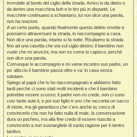
immobile al bordo del ciglio della strada. Arrivo io da dietro o
t
da dentro una macchina boh e lo tiro più in disparte. Le
macchine continuano a schiantarsi, lui non dice una parola,
non ha reazioni.
i
A un certo punto, quando finalmente questo delirio smette e
possiamo attraversare la strada, lo riaccompagno a casa.
l
Non dice una parola, intanto si fa notte. Risaliamo la strada
fino ad una casetta che sta sul ciglio destro; il bambino non
i
vuole che mi avvicini, ma non so come lo capisco, perchè
non dice una parola.
Comunque lo accompagno e mi viene incontro suo padre, un
I
po' alticcio.Il bambino passa oltre e va' in casa senza
l
salutare.
Spiego al papà che lo ho riaccompagnato e abbiamo fatto
tardi perché ci sono stati molti incidenti e che il bambino
potrebbe essere scosso; il padre non mi crede, non ci sono
i
così tante auto li, e poi suo figlio è uno che racconta un sacco
di storie, ma gli garantisco che c'ero anche io; cerco di
convincerlo che non ha fatto nulla di male, la conversazione
dura un pochino, ma alla fine credo di essere riuscita a
l
convincerlo a non suonargliele di santa ragione per il rientro
l
tardivo.