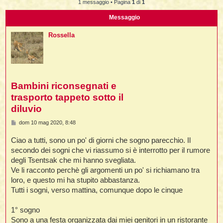
i
1 messaggio • Pagina
1
di
1
l
'
i
I
i
i
Messaggio
i
i
i
i
f
i
i
i
Rossella
i
t
I
l
I
i
l
i
i
t
l
t
I
i
I
'
I
l
t
l
t
Bambini riconsegnati e
f
i
i
t
I
trasporto tappeto sotto il
t
l
t
t
diluvio
i
i
i
i
i
M
dom 10 mag 2020, 8:48
e
l
i
s
l
l
i
I
Ciao a tutti, sono un po' di giorni che sogno parecchio. Il
s
'
i
a
t
I
secondo dei sogni che vi riassumo si è interrotto per il rumore
i
g
degli Tsentsak che mi hanno svegliata.
g
i
t
t
l
i
Ve li racconto perchè gli argomenti un po' si richiamano tra
i
i
I
i
l
i
o
i
t
i
I
loro, e questo mi ha stupito abbastanza.
t
t
t
i
i
Tutti i sogni, verso mattina, comunque dopo le cinque
i
l
t
i
i
l
l
i
1° sogno
i
f
i
i
i
Sono a una festa organizzata dai miei genitori in un ristorante
f