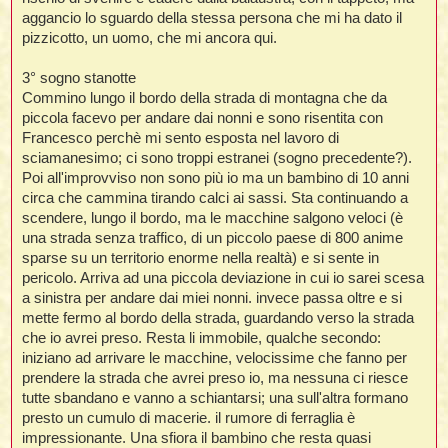
aggancio lo sguardo della stessa persona che mi ha dato il
pizzicotto, un uomo, che mi ancora qui.
i
3° sogno stanotte
,
Commino lungo il bordo della strada di montagna che da
piccola facevo per andare dai nonni e sono risentita con
i
Francesco perchè mi sento esposta nel lavoro di
i
sciamanesimo; ci sono troppi estranei (sogno precedente?).
Poi all'improvviso non sono più io ma un bambino di 10 anni
circa che cammina tirando calci ai sassi. Sta continuando a
i
scendere, lungo il bordo, ma le macchine salgono veloci (è
t
una strada senza traffico, di un piccolo paese di 800 anime
sparse su un territorio enorme nella realtà) e si sente in
pericolo. Arriva ad una piccola deviazione in cui io sarei scesa
a sinistra per andare dai miei nonni. invece passa oltre e si
i
i
mette fermo al bordo della strada, guardando verso la strada
i
che io avrei preso. Resta li immobile, qualche secondo:
iniziano ad arrivare le macchine, velocissime che fanno per
prendere la strada che avrei preso io, ma nessuna ci riesce
tutte sbandano e vanno a schiantarsi; una sull'altra formano
presto un cumulo di macerie. il rumore di ferraglia è
i
i
impressionante. Una sfiora il bambino che resta quasi