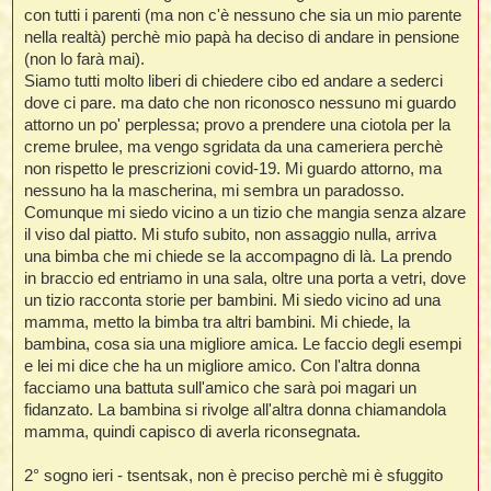
t
i
l
i
con tutti i parenti (ma non c'è nessuno che sia un mio parente
i
f
f
nella realtà) perchè mio papà ha deciso di andare in pensione
t
l
i
t
f
t
t
(non lo farà mai).
l
l
i
i
i
t
i
Siamo tutti molto liberi di chiedere cibo ed andare a sederci
i
t
dove ci pare. ma dato che non riconosco nessuno mi guardo
I
i
i
i
f
i
attorno un po' perplessa; provo a prendere una ciotola per la
l
f
creme brulee, ma vengo sgridata da una cameriera perchè
i
l
l
t
non rispetto le prescrizioni covid-19. Mi guardo attorno, ma
t
i
nessuno ha la mascherina, mi sembra un paradosso.
i
l
i
Comunque mi siedo vicino a un tizio che mangia senza alzare
i
i
il viso dal piatto. Mi stufo subito, non assaggio nulla, arriva
i
f
t
I
i
t
i
una bimba che mi chiede se la accompagno di là. La prendo
i
i
i
i
in braccio ed entriamo in una sala, oltre una porta a vetri, dove
un tizio racconta storie per bambini. Mi siedo vicino ad una
t
i
i
mamma, metto la bimba tra altri bambini. Mi chiede, la
i
i
l
bambina, cosa sia una migliore amica. Le faccio degli esempi
i
l
t
l
e lei mi dice che ha un migliore amico. Con l'altra donna
i
facciamo una battuta sull'amico che sarà poi magari un
I
t
fidanzato. La bambina si rivolge all'altra donna chiamandola
t
mamma, quindi capisco di averla riconsegnata.
'
2° sogno ieri - tsentsak, non è preciso perchè mi è sfuggito
i
t