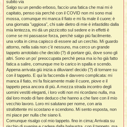
subito via
i
i
i
Salgo su un pendio erboso, faccio una fatica che mai mi è
capitato, penso sia perchè con il COVID non mi sono mai
t
i
mossa, comunque mi manca il fiato e mi fa male il cuore; è
una giornata "uggiosa", chi sale dietro di mie è infastidito dalla
mia lentezza, mi dà un pizzicotto sul sedere e in effetti è
t
I
come se mi passasse forza, perchè salgo più facilmente.
t
una volta in cima capisco di essere ad un cerchio. Mi guardo
t
attorno, nella sala non c'è nessuno, ma cerco un grande
i
tappeto arrotolato che decido (?) di portare giù, dove sono gli
altri. Sono un po' preoccupata perchè pesa ma io ho già fatto
fatica a salire, comunque me lo carico in spalla e scendo.
l
Appena arrivata giù inizia a diluviare! decido (?) di tornare su
l
t
con il tappeto. E qui la faccenda è davvero complicata: mi
I
manca il fiato, mi fa fisicamente male il cuore, piove e il
i
i
tappeto pesa ancora di più. A mezza strada incontro degli
t
uomini vestiti eleganti, i loro volti non mi ricordano nulla, ma
,
dal loro modo di fare deduco che hanno a che fare con il mio
vecchio lavoro. Loro mi salutano per nome, con aria
i
strafottente mi scostano e scendono. Mi sento esposta, non
i
mi piace per nulla che siano li.
i
i
Comunque risalgo col mio tappeto. fino in cima; Arrivata su
rischio di svenire e cadere dalla balaustra, con il tappeto, ma