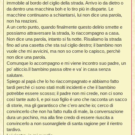
immobile al bordo del ciglio della strada. Arrivo io da dietro o
t
da dentro una macchina boh e lo tiro più in disparte. Le
macchine continuano a schiantarsi, lui non dice una parola,
non ha reazioni.
i
A un certo punto, quando finalmente questo delirio smette e
possiamo attraversare la strada, lo riaccompagno a casa.
l
Non dice una parola, intanto si fa notte. Risaliamo la strada
fino ad una casetta che sta sul ciglio destro; il bambino non
i
vuole che mi avvicini, ma non so come lo capisco, perchè
non dice una parola.
Comunque lo accompagno e mi viene incontro suo padre, un
I
po' alticcio.Il bambino passa oltre e va' in casa senza
l
salutare.
Spiego al papà che lo ho riaccompagnato e abbiamo fatto
tardi perché ci sono stati molti incidenti e che il bambino
potrebbe essere scosso; il padre non mi crede, non ci sono
i
così tante auto li, e poi suo figlio è uno che racconta un sacco
di storie, ma gli garantisco che c'ero anche io; cerco di
convincerlo che non ha fatto nulla di male, la conversazione
dura un pochino, ma alla fine credo di essere riuscita a
l
convincerlo a non suonargliele di santa ragione per il rientro
l
tardivo.