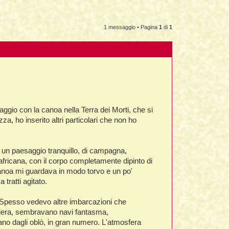
1 messaggio • Pagina
1
di
1
iaggio con la canoa nella Terra dei Morti, che si
a, ho inserito altri particolari che non ho
n un paesaggio tranquillo, di campagna,
 africana, con il corpo completamente dipinto di
anoa mi guardava in modo torvo e un po'
tratti agitato.
i. Spesso vedevo altre imbarcazioni che
ciera, sembravano navi fantasma,
no dagli oblò, in gran numero. L'atmosfera