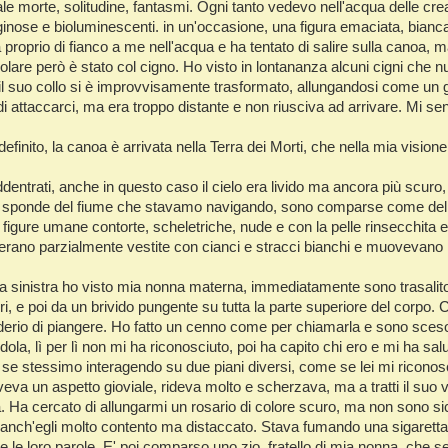
Intrusioni
Iscrizione
e morte, solitudine, fantasmi. Ogni tanto vedevo nell'acqua delle cre
ttiginose e bioluminescenti. in un'occasione, una figura emaciata, bianc
Possessioni
Lessico Sciamanico
a proprio di fianco a me nell'acqua e ha tentato di salire sulla canoa, 
golare però è stato col cigno. Ho visto in lontananza alcuni cigni che
Perdita d'Anima
Introduzione
e il suo collo si è improvvisamente trasformato, allungandosi come un
Indice alfabetico
 attaccarci, ma era troppo distante e non riusciva ad arrivare. Mi senti
Pagina iniziale
finito, la canoa è arrivata nella Terra dei Morti, che nella mia vision
dentrati, anche in questo caso il cielo era livido ma ancora più scur
e sponde del fiume che stavamo navigando, sono comparse come delle g
le figure umane contorte, scheletriche, nude e con la pelle rinsecchi
 erano parzialmente vestite con cianci e stracci bianchi e muovevano 
a sinistra ho visto mia nonna materna, immediatamente sono trasalito
ri, e poi da un brivido pungente su tutta la parte superiore del corp
siderio di piangere. Ho fatto un cenno come per chiamarla e sono sces
la, lì per lì non mi ha riconosciuto, poi ha capito chi ero e mi ha sa
 se stessimo interagendo su due piani diversi, come se lei mi rico
Aveva un aspetto gioviale, rideva molto e scherzava, ma a tratti il suo v
. Ha cercato di allungarmi un rosario di colore scuro, ma non sono s
anch'egli molto contento ma distaccato. Stava fumando una sigaretta
le loro parole. E' poi comparso uno zio, fratello di mia nonna, che 