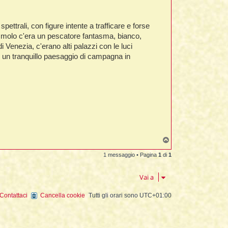
ttrali, con figure intente a trafficare e forse
un molo c'era un pescatore fantasma, bianco,
Venezia, c'erano alti palazzi con le luci
e un tranquillo paesaggio di campagna in
T
o
p
1 messaggio • Pagina
1
di
1
Vai a
Contattaci
Cancella cookie
Tutti gli orari sono
UTC+01:00