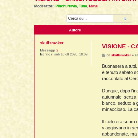
Moderatori:
Pinchuruwia
,
Tuna
,
Mayu
Cerca
Ricer
Autore
skullsmoker
VISIONE - 
Messaggi:
2
Iscritto il:
sab 10 ott 2020, 18:09
M
da
skullsmoker
»
sa
e
s
Buonasera a tutti,
s
a
è tenuto sabato sc
g
raccontato al Cerc
g
i
o
Dunque, dopo l'ing
autunnale, senza p
bianco, seduto a 
minaccioso. La can
Il cielo era scuro
viaggiavano in se
abbandonate, ma a