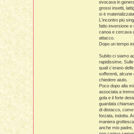
evocava in general
grossi insetti, la
si è materializzat
L'incontro più sin
fatto inversione 
canoa e cercava di
attacco.
Dopo un tempo inde
Subito ci siamo ad
rapidissime. Sull
quali c'erano del
sofferenti, alcune
chiedere aiuto.
Poco dopo alla mi
associata a tremo
gola e il forte de
guardata chiamando
di distacco, come
forzata, indotta. 
maniera grottesca
anche mio padre, 
non capivo sempre 