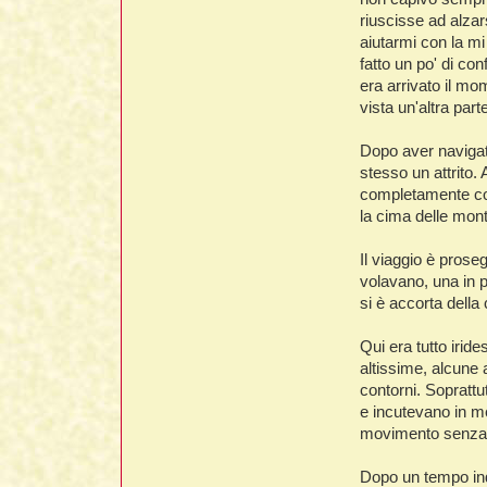
riuscisse ad alzar
aiutarmi con la mi
fatto un po' di co
era arrivato il mo
vista un'altra par
Dopo aver navigato
stesso un attrito.
completamente cope
la cima delle mon
Il viaggio è prose
volavano, una in p
si è accorta della 
Qui era tutto iride
altissime, alcune 
contorni. Soprattu
e incutevano in me
movimento senza
Dopo un tempo indef