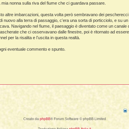
a mia nonna sulla riva del fiume che ci guardava passare.
to altre imbarcazioni, questa volta però sembravano dei pescherecci spe
di nuovo alla terra di passaggio, c'era una sorta di porticciolo, e su 
cava. Navigando nel fiume, il paesaggio è diventato come un canale di 
scherate che ci osservavano dalle finestre, poi è ritornato ad esser
nel per la risalita e l'uscita in questa realtà.
r ogni eventuale commento e spunto.
Creato da
phpBB
® Forum Software © phpBB Limited
Traduzione Italiana
phpBB-Italia.it