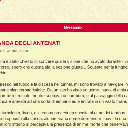
La Fine della Civiltà
Dizionario degli Tséntsak
Lepre
ca avanzata
Il Fiume della Vita, i Reni e il muro
Introduzione
Orso
Articoli Premium
Pagina iniziale
Messaggio
Sogno e Destino - 1° parte
La Lingua degli Spiriti
CANOA DEGLI ANTENATI
Sogno e Destino - 2° parte
Introduzione
b 10 ott 2020, 19:10
Tecniche di Guarigione
Indice alfabetico
 mi è stato chiesto di scrivere qua la visione che ho avuto durante il v
Recupero dell'Animale di Potere
Apprendistato Sciamanico Online
orso, spero che questa sia la sezione giusta... Scusate per la lunghezz
hio.
Estrazione delle Intrusioni
Iscrizione
Cattura delle Intrusioni
Area apprendisti
resso nel fuoco e la discesa nel tunnel, mi sono trovato a navigare i
articolari caratteristiche. Da un lato ho visto un uomo, nudo, di etnia
Depossessione
Area Premium
gambe incrociate mentre suonava un tamburo, e al passaggio della c
Guarigione a distanza
Homepage
oa è arrivata ad una sorta di estuario ed è entrata in un vasto mare, a 
Sciamanesimo e Guarigione
Info sui contenuti
 e turbolento, livido, e la canoa procedeva spedita al ritmo dei tambur
nso opposto alla canoa, alcune erano come delle enormi navi da cro
Introduzione
Tariffe e Offerte
l loro interno si percepiva la presenza di anime morte che osservava