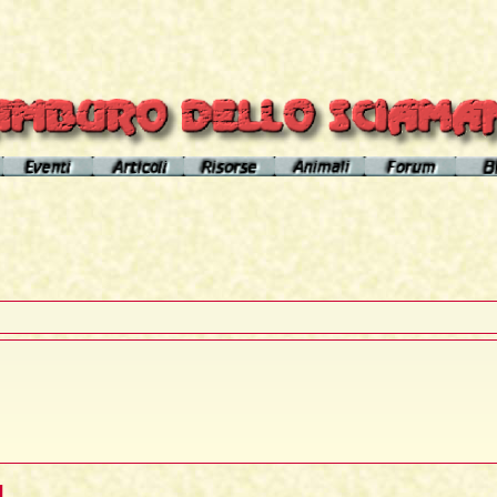
el sito
Calendario eventi
Indice articoli
Indice risorse
I poteri degli animali
Area Premium
Il Cerchio di Tamburo
L'Arútam
Info sull'autore
Gli animali nei sogni e nelle vi
del mirror
Apprendistato Sciamanico
Tséntsak e Spiriti Aiutanti
Contatto
Schede
omepage
Il Flusso di esistenze
Curanderos qualificati
Anaconda
Vicente Júa
Pagamenti
Aquila
Sciamanesimo, Sciamaneria, Sciamanità
Corso Interpretazione Sogni
Boa
Sciamanesimo e Psicologia
Dizionario dei Sogni
Cavallo
Il Cammino delle 24 Stelle
Introduzione
Elefante
La predizione sciamanica
Pagina iniziale
Giaguaro
I