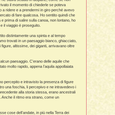
rivato il momento di chiederle se poteva
ato a ridere e a prendermi in giro perché avevo
rcato di fare qualcosa. Ho sentito quindi che
 e prima di salire sulla canoa, non lontano, ho
e il viaggio è proseguito.
tito distintamente una spinta e al tempo
amo trovati in un paesaggio bianco, ghiacciato,
igure, altissime, dei giganti, arrivavano oltre
 alcun paesaggio. C'erano delle aquile che
ato molto rapido, appena l'aquila appollaiata
ho percepito e intravisto la presenza di figure
ro una foschia, li percepivo e ne intravedevo i
 precedente alla storia stessa, erano ancestrali
. Anche il ritmo era strano, come un
sse cose dell'andate, in più nella Terra dei