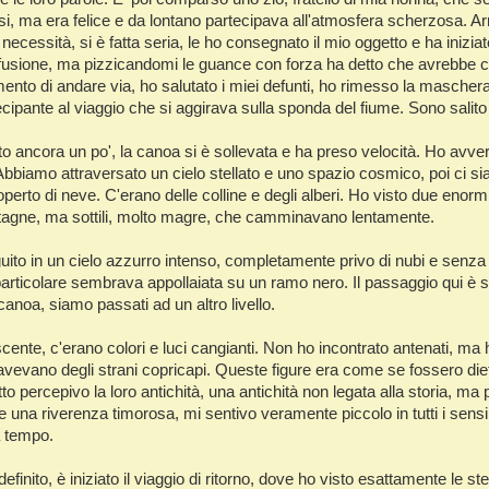
si, ma era felice e da lontano partecipava all'atmosfera scherzosa. Ar
 necessità, si è fatta seria, le ho consegnato il mio oggetto e ha inizi
nfusione, ma pizzicandomi le guance con forza ha detto che avrebbe ce
mento di andare via, ho salutato i miei defunti, ho rimesso la maschera
tecipante al viaggio che si aggirava sulla sponda del fiume. Sono salito 
 ancora un po', la canoa si è sollevata e ha preso velocità. Ho avver
 Abbiamo attraversato un cielo stellato e uno spazio cosmico, poi ci si
rto di neve. C'erano delle colline e degli alberi. Ho visto due enormi f
tagne, ma sottili, molto magre, che camminavano lentamente.
guito in un cielo azzurro intenso, completamente privo di nubi e senza
articolare sembrava appollaiata su un ramo nero. Il passaggio qui è st
canoa, siamo passati ad un altro livello.
scente, c'erano colori e luci cangianti. Non ho incontrato antenati, ma 
avevano degli strani copricapi. Queste figure era come se fossero diet
tto percepivo la loro antichità, una antichità non legata alla storia, ma
 una riverenza timorosa, mi sentivo veramente piccolo in tutti i sensi
 tempo.
inito, è iniziato il viaggio di ritorno, dove ho visto esattamente le ste