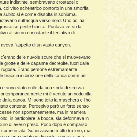
ature indistinte, sembravano crostacei o
a, col viso scheletrico contorto in una smorfia,
ma subito si è come dissolta in schiuma.
 nuotavano sull'acqua verso nord. Uno poi ha
 grosso serpente bianco. Puntava verso la
vo al sicuro nonostante il tentativo di
e aveva l'aspetto di un vasto canyon.
o, c'erano delle nuvole scure che si muovevano
rotte e delle capanne decrepite, fuori dalle
ta e rugosa. Erano persone estremamente
le braccia in direzione della canoa come per
 e sono stato colto da una sorta di scossa
o. Contemporaneamente mi è venuto un nodo alla
o dalla canoa. Mi sono tolto la maschera e l'ho
lutato contenta. Percepivo però un forte senso
noscesse non spontaneamente, ma in maniera
olto, in particolare la bocca, sia deformava in
icuro di averlo preso. Poco dopo è comparso
 come in vita. Scherzavano molto tra loro, ma
se ne stava seduto in disparte, come se non