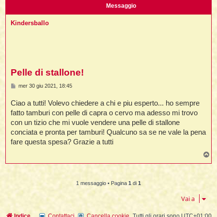
i
l
Messaggio
'
i
I
i
i
i
i
i
Kindersballo
i
f
i
i
i
i
t
I
l
I
i
l
i
i
t
l
t
I
i
I
Pelle di stallone!
'
I
l
t
l
t
f
M
mer 30 giu 2021, 18:45
i
i
t
I
e
t
l
s
Ciao a tutti! Volevo chiedere a chi e piu esperto... ho sempre
t
t
i
s
i
a
i
i
fatto tamburi con pelle di capra o cervo ma adesso mi trovo
i
g
con un tizio che mi vuole vendere una pelle di stallone
g
l
i
i
conciata e pronta per tamburi! Qualcuno sa se ne vale la pena
l
l
i
I
o
fare questa spesa? Grazie a tutti
'
i
t
I
i
T
i
t
t
l
o
i
i
I
i
l
p
i
i
t
i
I
t
t
t
i
i
1 messaggio • Pagina
1
di
1
i
l
t
i
i
Vai a
l
l
i
i
f
i
i
i
f
Indice
Contattaci
Cancella cookie
Tutti gli orari sono
UTC+01:00