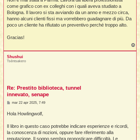
i
i
i
come grafico con ex colleghi con i quali aveva studiato a
Bologna. Il lavoro si sta avviando da un anno e mezzo circa,
t
i
hanno alcuni clienti fissi ma vorrebbero guadagnare di più. Da
poco un cliente ha rifiutato un preventivo perché troppo alto.
Gracias!
t
I
t
T
t
o
p
Shushui
i
Tséntsakero
l
l
t
Re: Prestito biblioteca, tunnel
I
i
i
innevato, senape
t
M
mar 22 apr 2025, 7:49
e
,
s
Hola Howlingwolf,
s
i
a
i
g
Il libro in questo caso potrebbe indicare esperienze e ricordi,
g
i
la conoscenza di nozioni, oppure fare riferimento alla
i
i
o
reputazione. Il sogno sembra pronosticare difficoltà. Le