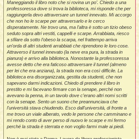
t
Maneggiando il libro noto che si rovina un po’. Chiedo a una
i
l
i
i
f
professoressa dove si trova la biblioteca, mi risponde che per
f
t
l
i
t
f
t
raggiungerla devo attraversare un tunnel innevato. Mi accorgo
t
l
l
i
i
che non ho le scarpe per attraversarlo e le cerco
i
t
i
i
disperatamente. Ne trovo una, ma l’altra è sotto un tizio obeso
t
I
i
i
i
seduto sopra altri vestiti, cappelli e scarpe. Arrabbiata, riesco
f
i
l
f
a sfilare da sotto l’obeso la scarpa, nel frattempo arriva
i
l
un’orda di altri studenti arrabbiati che riprendono le loro cose.
l
t
Attraverso il tunnel innevato (la neve era pura, la strada in
t
i
i
l
i
pianura) e arrivo alla biblioteca. Nonostante la professoressa
i
i
avesse detto che era faticoso attraversare il tunnel (almeno
i
f
t
I
i
per lei che era anziana), la strada non era così difficile. La
t
i
i
i
biblioteca era disorganizzata, gestita da studenti, che non
i
i
sapevano darmi indicazioni. Chiedo di prendere il libro in
t
i
i
prestito e mi facevano firmare con la senape, perché non
i
i
avevano la penna, in un tavolo dove c’erano altri nomi scritti
l
i
l
t
l
con la senape. Sento un suono che preannunciava che
i
l’università stava chiudendo. Esco dall’università, di fronte a
I
t
me trovo un viale alberato, vedo le persone che camminano e
mi rendo conto di aver perso di nuovo le scarpe e mi fermo
t
perché la strada è sterrata e non voglio farmi male ai piedi.
'
i
t
Non è mai stata a Parma. Lavora da libera professionista