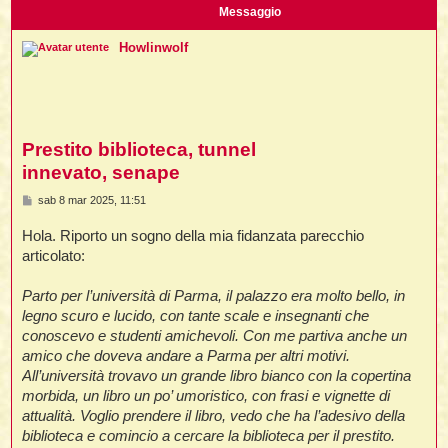
i
l
Messaggio
'
i
I
i
i
i
i
i
Howlinwolf
i
f
i
i
i
i
t
I
l
I
i
l
i
i
t
l
t
I
i
I
Prestito biblioteca, tunnel
'
I
l
t
l
t
innevato, senape
f
i
i
t
I
t
l
M
sab 8 mar 2025, 11:51
t
e
t
i
i
s
i
i
i
Hola. Riporto un sogno della mia fidanzata parecchio
s
a
articolato:
l
i
g
l
l
g
i
I
i
'
i
Parto per l’università di Parma, il palazzo era molto bello, in
t
I
o
i
legno scuro e lucido, con tante scale e insegnanti che
i
t
t
l
conoscevo e studenti amichevoli. Con me partiva anche un
i
i
I
i
l
i
amico che doveva andare a Parma per altri motivi.
i
t
i
I
t
t
t
All’università trovavo un grande libro bianco con la copertina
i
i
i
l
t
i
morbida, un libro un po’ umoristico, con frasi e vignette di
i
l
l
attualità. Voglio prendere il libro, vedo che ha l’adesivo della
i
i
f
biblioteca e comincio a cercare la biblioteca per il prestito.
i
i
i
f