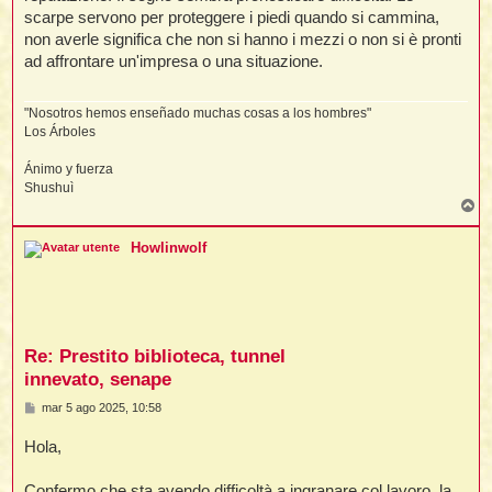
scarpe servono per proteggere i piedi quando si cammina,
non averle significa che non si hanno i mezzi o non si è pronti
ad affrontare un'impresa o una situazione.
i
,
"Nosotros hemos enseñado muchas cosas a los hombres"
Los Árboles
i
i
Ánimo y fuerza
Shushuì
T
o
p
i
Howlinwolf
t
i
i
Re: Prestito biblioteca, tunnel
i
innevato, senape
M
mar 5 ago 2025, 10:58
e
s
Hola,
s
a
i
i
g
Confermo che sta avendo difficoltà a ingranare col lavoro, la