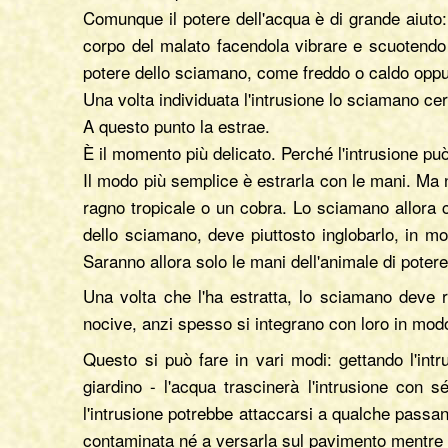
Comunque il potere dell'acqua è di grande aiuto:
corpo del malato facendola vibrare e scuotendo il
potere dello sciamano, come freddo o caldo oppure
Una volta individuata l'intrusione lo sciamano ce
A questo punto la estrae.
È il momento più delicato. Perché l'intrusione p
Il modo più semplice è estrarla con le mani. Ma
ragno tropicale o un cobra. Lo sciamano allora c
dello sciamano, deve piuttosto inglobarlo, in mo
Saranno allora solo le mani dell'animale di potere
Una volta che l'ha estratta, lo sciamano deve res
nocive, anzi spesso si integrano con loro in modo
Questo si può fare in vari modi: gettando l'intr
giardino - l'acqua trascinerà l'intrusione con s
l'intrusione potrebbe attaccarsi a qualche passa
contaminata né a versarla sul pavimento mentre la