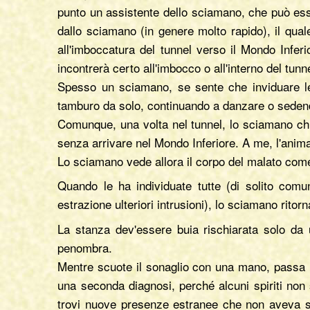
punto un assistente dello sciamano, che può ess
dallo sciamano (in genere molto rapido), il qua
all'imboccatura del tunnel verso il Mondo Infer
incontrerà certo all'imbocco o all'interno del tunn
Spesso un sciamano, se sente che inviduare le i
tamburo da solo, continuando a danzare o sedend
Comunque, una volta nel tunnel, lo sciamano chie
senza arrivare nel Mondo Inferiore. A me, l'animal
Lo sciamano vede allora il corpo del malato come 
Quando le ha individuate tutte (di solito com
estrazione ulteriori intrusioni), lo sciamano rito
La stanza dev'essere buia rischiarata solo da 
penombra.
Mentre scuote il sonaglio con una mano, passa l'a
una seconda diagnosi, perché alcuni spiriti non
trovi nuove presenze estranee che non aveva sco