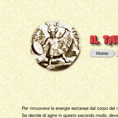
Home
Per rimuovere le energie estranee dal corpo del 
Se decide di agire in questo secondo modo, deve p