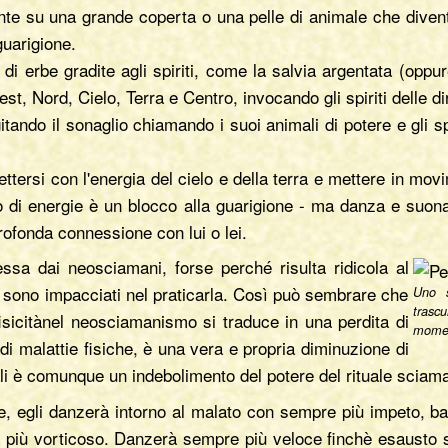
ente su una grande coperta o una pelle di animale che divent
guarigione.
 di erbe gradite agli spiriti, come la salvia argentata (opp
st, Nord, Cielo, Terra e Centro, invocando gli spiriti delle 
ando il sonaglio chiamando i suoi animali di potere e gli spir
nnettersi con l'energia del cielo e della terra e mettere in m
no di energie è un blocco alla guarigione - ma danza e suon
rofonda connessione con lui o lei.
sa dai neosciamani, forse perché risulta ridicola al
i sono impacciati nel praticarla. Così può sembrare che
Uno 
trasc
fisicitànel neosciamanismo si traduce in una perdita di
momen
o di malattie fisiche, è una vera e propria diminuzione di
ali è comunque un indebolimento del potere del rituale sciam
le, egli danzerà intorno al malato con sempre più impeto, bat
a più vorticoso. Danzerà sempre più veloce finchè esausto 