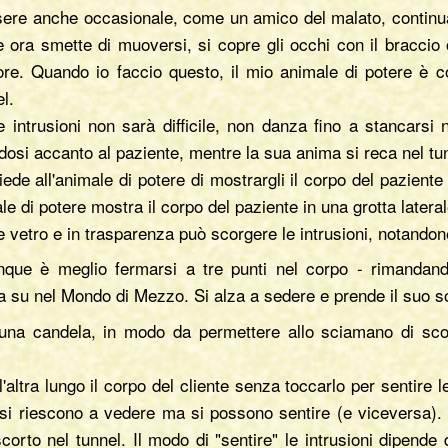
ere anche occasionale, come un amico del malato, continua 
le ora smette di muoversi, si copre gli occhi con il bracci
iore. Quando io faccio questo, il mio animale di potere è c
el.
ntrusioni non sarà difficile, non danza fino a stancarsi 
osi accanto al paziente, mentre la sua anima si reca nel tu
de all'animale di potere di mostrargli il corpo del pazient
e di potere mostra il corpo del paziente in una grotta laterale
vetro e in trasparenza può scorgere le intrusioni, notandone
unque è meglio fermarsi a tre punti nel corpo - rimanda
rna su nel Mondo di Mezzo. Si alza a sedere e prende il suo s
una candela, in modo da permettere allo sciamano di scorge
ltra lungo il corpo del cliente senza toccarlo per sentire l
 si riescono a vedere ma si possono sentire (e viceversa).
rto nel tunnel. Il modo di "sentire" le intrusioni dipende 