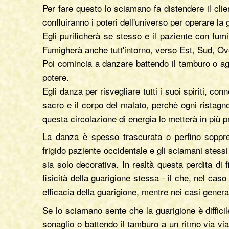
Per fare questo lo sciamano fa distendere il cli
confluiranno i poteri dell'universo per operare la 
Egli purificherà se stesso e il paziente con fumi
Fumigherà anche tutt'intorno, verso Est, Sud, Ove
Poi comincia a danzare battendo il tamburo o agit
potere.
Egli danza per risvegliare tutti i suoi spiriti, co
sacro e il corpo del malato, perchè ogni ristag
questa circolazione di energia lo metterà in più p
La danza è spesso trascurata o perfino soppres
frigido paziente occidentale e gli sciamani stess
sia solo decorativa. In realtà questa perdita di 
fisicità della guarigione stessa - il che, nel cas
efficacia della guarigione, mentre nei casi gener
Se lo sciamano sente che la guarigione è diffici
sonaglio o battendo il tamburo a un ritmo via vi