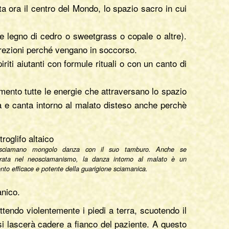
a ora il centro del Mondo, lo spazio sacro in cui
ure legno di cedro o sweetgrass o copale o altre).
direzioni perché vengano in soccorso.
iti aiutanti con formule rituali o con un canto di
ovimento tutte le energie che attraversano lo spazio
a e canta intorno al malato disteso anche perchè
sciamano mongolo danza con il suo tamburo. Anche se
urata nel neosciamanismo, la danza intorno al malato è un
to efficace e potente della guarigione sciamanica.
anico.
tendo violentemente i piedi a terra, scuotendo il
si lascerà cadere a fianco del paziente. A questo