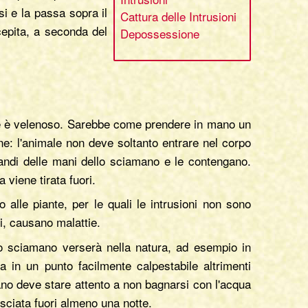
i e la passa sopra il
Cattura delle Intrusioni
rcepita, a seconda del
Depossessione
ere è velenoso. Sarebbe come prendere in mano un
ne: l'animale non deve soltanto entrare nel corpo
grandi delle mani dello sciamano e le contengano.
 viene tirata fuori.
o alle piante, per le quali le intrusioni non sono
i, causano malattie.
o lo sciamano verserà nella natura, ad esempio in
ta in un punto facilmente calpestabile altrimenti
ano deve stare attento a non bagnarsi con l'acqua
asciata fuori almeno una notte.