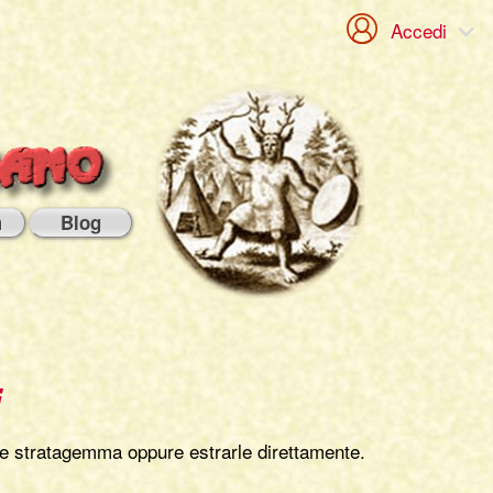
Accedi
m
Blog
i
che stratagemma oppure estrarle direttamente.