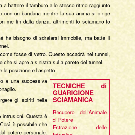
a battere il tamburo allo stesso ritmo raggiunto
o o con un bandana mentre la sua anima si dirige
on me fin dalla danza, altrimenti lo sciamano lo
né ha bisogno di sdraiarsi immobile, ma batte il
nnel.
e come fosse di vetro. Questo accadrà nel tunnel,
 che si apre a sinistra sulla parete del tunnel.
 la posizione e l'aspetto.
ndo a una successiva
TECNICHE di
onaglio.
GUARIGIONE
SCIAMANICA
re gli spiriti nella
Recupero dell'Animale
e intrusioni. Questa è
di Potere
 Così è possibile che
Estrazione delle
dal potere personale.
Intrusioni