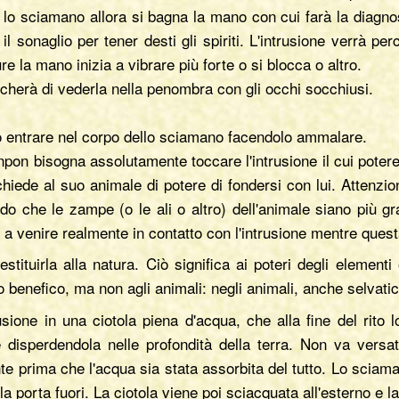
 lo sciamano allora si bagna la mano con cui farà la diagnos
 sonaglio per tener desti gli spiriti. L'intrusione verrà pe
 la mano inizia a vibrare più forte o si blocca o altro.
rcherà di vederla nella penombra con gli occhi socchiusi.
uò entrare nel corpo dello sciamano facendolo ammalare.
 npon bisogna assolutamente toccare l'intrusione il cui pot
hiede al suo animale di potere di fondersi con lui. Attenzio
do che le zampe (o le ali o altro) dell'animale siano più 
 a venire realmente in contatto con l'intrusione mentre questa
tituirla alla natura. Ciò significa ai poteri degli elementi 
 benefico, ma non agli animali: negli animali, anche selvatic
usione in una ciotola piena d'acqua, che alla fine del rit
é disperdendola nelle profondità della terra. Non va versa
nte prima che l'acqua sia stata assorbita del tutto. Lo sciam
 porta fuori. La ciotola viene poi sciacquata all'esterno e l