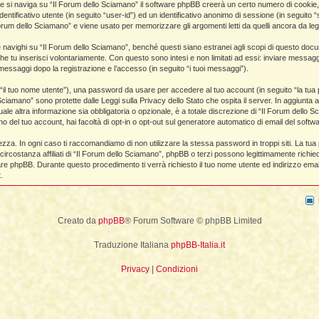
e si naviga su “Il Forum dello Sciamano” il software phpBB creerà un certo numero di cookie, ch
dentificativo utente (in seguito “user-id”) ed un identificativo anonimo di sessione (in segui
La Fine della Civiltà
Dizionario degli Tséntsak
Lepre
orum dello Sciamano” e viene usato per memorizzare gli argomenti letti da quelli ancora da legge
Il Fiume della Vita, i Reni e il muro
Introduzione
Orso
ighi su “Il Forum dello Sciamano”, benché questi siano estranei agli scopi di questo documen
he tu inserisci volontariamente. Con questo sono intesi e non limitati ad essi: inviare messagg
Articoli Premium
Pagina iniziale
i messaggi dopo la registrazione e l’accesso (in seguito “i tuoi messaggi”).
Sogno e Destino - 1° parte
La Lingua degli Spiriti
o “il tuo nome utente”), una password da usare per accedere al tuo account (in seguito “la tua p
 Sciamano” sono protette dalle Leggi sulla Privacy dello Stato che ospita il server. In aggiunta 
Sogno e Destino - 2° parte
Introduzione
e altra informazione sia obbligatoria o opzionale, è a totale discrezione di “Il Forum dello Sciama
no del tuo account, hai facoltà di opt-in o opt-out sul generatore automatico di email del soft
Tecniche di Guarigione
Indice alfabetico
ezza. In ogni caso ti raccomandiamo di non utilizzare la stessa password in troppi siti. La tu
ircostanza affiliati di “Il Forum dello Sciamano”, phpBB o terzi possono legittimamente richi
Recupero dell'Animale di Potere
Apprendistato Sciamanico Online
ware phpBB. Durante questo procedimento ti verrà richiesto il tuo nome utente ed indirizzo e
.
Estrazione delle Intrusioni
Iscrizione
Cattura delle Intrusioni
Area apprendisti
Creato da
phpBB
® Forum Software © phpBB Limited
Depossessione
Area Premium
Traduzione Italiana
phpBB-Italia.it
Guarigione a distanza
Homepage
Privacy
|
Condizioni
Sciamanesimo e Guarigione
Info sui contenuti
Introduzione
Tariffe e Offerte