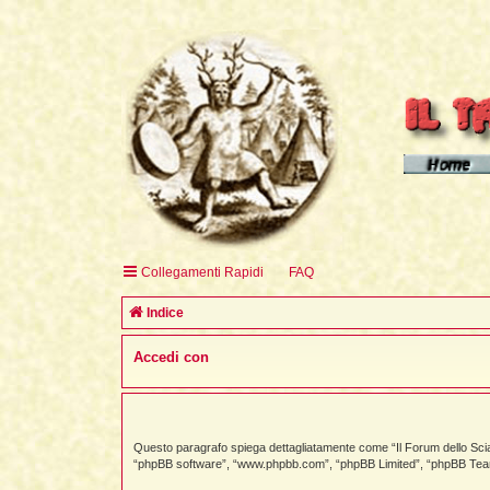
Homepage d
Homepage 
Homepage 
Collegamenti Rapidi
FAQ
English H
Indice
Accedi con
Questo paragrafo spiega dettagliatamente come “Il Forum dello Sciama
“phpBB software”, “www.phpbb.com”, “phpBB Limited”, “phpBB Teams”) 