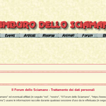
el sito
Calendario eventi
Indice articoli
Indice risorse
I poteri degli animali
Area Premium
Il Cerchio di Tamburo
L'Arútam
Info sull'autore
Gli animali nei sogni e nelle vi
del mirror
Apprendistato Sciamanico
Tséntsak e Spiriti Aiutanti
Contatto
Schede
omepage
Il Flusso di esistenze
Curanderos qualificati
Anaconda
Vicente Júa
Pagamenti
Aquila
Sciamanesimo, Sciamaneria, Sciamanità
Corso Interpretazione Sogni
Boa
Sciamanesimo e Psicologia
Dizionario dei Sogni
Cavallo
Il Forum dello Sciamano - Trattamento dei dati personali
Il Cammino delle 24 Stelle
Introduzione
Elefante
no” ed eventuali affiliati (in seguito “noi”, “nostro”, “Il Forum dello Sciamano”, “https://ww
usano le informazioni raccolte durante qualsiasi sessione d’uso da te effettuata (in seguito
La predizione sciamanica
Pagina iniziale
Giaguaro