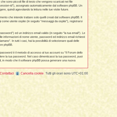
e sono piccoli file di testo che vengono scaricati nei file
to “session-id”), assegnato automaticamente dal software phpBB. Un
re, quindi agevolando la lettura nelle tue visite future.
to che intende trattare solo quelli creati dal software phpBB. Il
i come utente ospite (in seguito “messaggi da ospite”), registrarsi
assword”) ed un indirizzo email valido (in seguito “la tua email”). Le
alle informazioni di nome utente, password ed indirizzo email richiesti
no”. In tutti i casi, hai la possibilità di selezionare quali delle
ware phpBB.
a password è il metodo di accesso al tuo account su “Il Forum dello
edere la tua password. Nel caso dimenticassi la tua password, puoi
mail, in modo che il software phpBB possa generare una nuova
Contattaci
Cancella cookie
Tutti gli orari sono
UTC+01:00