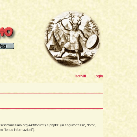
sioni
Iscriviti
Login
w.sciamanesimo.org:443/forum”) e phpBB (in seguito “essi”, “loro”,
 “le tue informazioni”).