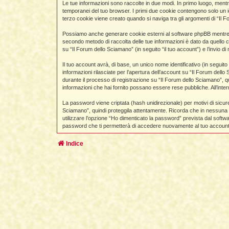
Le tue informazioni sono raccolte in due modi. In primo luogo, mentr
temporanei del tuo browser. I primi due cookie contengono solo un i
terzo cookie viene creato quando si naviga tra gli argomenti di “Il F
Possiamo anche generare cookie esterni al software phpBB mentre nav
secondo metodo di raccolta delle tue informazioni è dato da quello c
su “Il Forum dello Sciamano” (in seguito “il tuo account”) e l’invio d
Il tuo account avrà, di base, un unico nome identificativo (in seguit
informazioni rilasciate per l’apertura dell’account su “Il Forum dello
durante il processo di registrazione su “Il Forum dello Sciamano”, qual
informazioni che hai fornito possano essere rese pubbliche. All’inter
La password viene criptata (hash unidirezionale) per motivi di sicur
Sciamano”, quindi proteggila attentamente. Ricorda che in nessuna c
utilizzare l’opzione “Ho dimenticato la password” prevista dal soft
password che ti permetterà di accedere nuovamente al tuo account
Indice